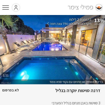
פמילי צימר
13%
בהזמנת 2 לילות
תקף לאמצ"ש
לא כולל עונה חמה
1/21
בריכת השחיה שבמתחם עם גקוזי ספא צמוד
דרנה סויטות יוקרה בגליל
לא בפרסום
3 סוויטות באבן מנחם בגליל המערבי