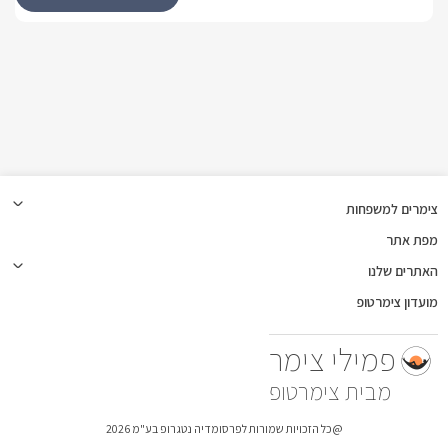
הסוויטות
למתחם הקסום דרנה שלוש סוויטות מרווחות במיוחד, הן מעוצבות 
בסגנון כפרי/ אורבני חמים ויוקרתי. אבזורן זהה, והן מתפארות 
בכל אחת מהן ריצוף פרקט עץ בהיר, בשילוב גוונים אפורים ולבנים 
לכל אחת מהסוויטות סלון מעוצב עם ספות בגווני אפור, מטבחון 
מאובזר עם מכונת קפה, מיני בר, ובר מים. בסמוך לו פינת אוכל ל4. 
צימרים למשפחות
חדר הרחצה מעוצב עם ריצוף אפרפר כהה, שירותים, מקלחון שקוף 
מפת אתר
בכל אחד מחדרי השינה ניצב מיטה זוגית גדולה ומפנקת, עשויה עץ 
האתרים שלנו
מועדון צימרטופ
לצידי המיטה שידות תואמות וחדישות, ויש וילון בגוון אפור כהה 
פמילי צימר
אל מול המיטה תלויה טלוויזיה חכמה המחוברת לאינטרנט אלחוטי, 
צימרטופ
סוויטה 3 מעט גדולה יותר ומתפארת בכ3 חדרי שינה- אך אבזורה 
@כל הזכויות שמורות לפרסומדיה נטגרופ בע"מ 2026
ועיצובה זהה.