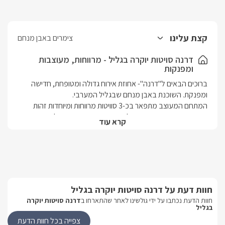
קצת עלינו
צימרים באבן מנחם
דרנה סויטות יוקרה בגליל - מרווחות, מעוצבות
ומפנקות
ברוכים הבאים ל"דרנה"- אחוזת אירוח גדולה ומטופחת, חדישה 
המתחם המעוצב מתפאר בכ-3 סוויטות מרווחות ומיוחדות זהות 
קרא עוד
הן נפרדות האחת מהשנייה ובעלות כניסות שונות ונפרדות ללא 
מתחם החוץ המשותף להן מתפאר בבריכת שחיה גדולה במיוחד 
מחוממת ומקורה בחודשי החורף, ובסמוך לו ג'קוזי ספא גדול ושקוע. 
מושב אבן מנחם שוכן בגליל המערבי ובמרחק נסיעה של כמה 
חוות דעת על דרנה סויטות יוקרה בגליל
דקות מנקודות עניין מרכזיות: מערת קשת, ראש הנקרה, מבצר 
חוות הדעת נכתבו על ידי גולשינו לאחר שהתארחו ב
דרנה סויטות יוקרה
יחיעם, גני הבהאיים וחופי אכזיב. סביבכם מבחר עצום של מסלולי 
בגליל
טיול, מסעדות טובות ואטרקציות שטח. 
צפייה בכל חוות הדעת