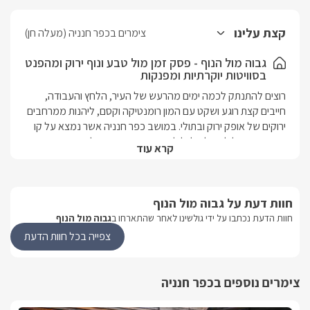
קצת עלינו
צימרים בכפר חנניה (מעלה חן)
גבוה מול הנוף - פסק זמן מול טבע ונוף ירוק ומהפנט
בסוויטות יוקרתיות ומפנקות
רוצים להתנתק לכמה ימים מהרעש של העיר, הלחץ והעבודה, 
חייבים קצת רוגע ושקט עם המון רומנטיקה וקסם, ליהנות ממרחבים 
ירוקים של אופק ירוק ובתולי. במושב כפר חנניה אשר נמצא על קו 
התפר בין בגליל העליון לגליל התחתון, בקו ראשון לנוף מרהיב נמצא 
קרא עוד
המתחם "גבוה מול הנוף", בואו להתעורר אל מול הטבע הגלילי 
המהפנט שרק ציוץ הציפורים ילווה אתכם ברקע ! במתחם 2 סוויטות 
יפהפיות עם מיטה גדולה ומפנקת וג'קוזי מרובע ענקי לצד חלון 
חוות דעת על גבוה מול הנוף
המכניס את הנוף פנימה, בחצר הגן הירוק בריכת שחייה מחוממת 
(החל מפסח ועד אוקטובר).כפר חנניה נמצא במרחק קצר מחופי 
חוות הדעת נכתבו על ידי גולשינו לאחר שהתארחו ב
גבוה מול הנוף
הכנרת, מהמושבה הציורית ראש פינה והעיר צפת, מלבד זאת תוכלו 
צפייה בכל חוות הדעת
ליהנות ממגוון אטרקציות, מסלולי טיולים ומגוון רב של מסעדות ובתי 
קפה במרחק נסיעה קצר.
צימרים נוספים בכפר חנניה
פנים הסוויטות היוקרתיות