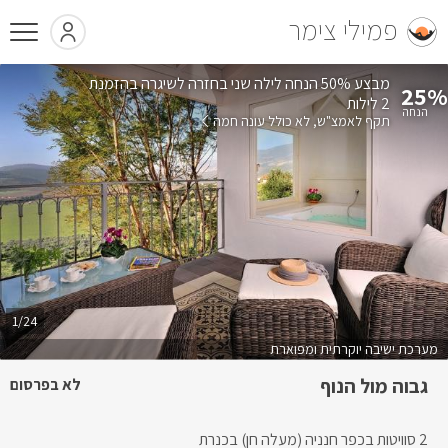
פמילי צימר
בהזמנת
25%
2 לילות
תקף לאמצ"ש
לא כולל עונה חמה
1/24
מערכת ישיבה יוקרתית ומפוארת
גבוה מול הנוף
לא בפרסום
2 סוויטות בכפר חנניה (מעלה חן) בכנרת