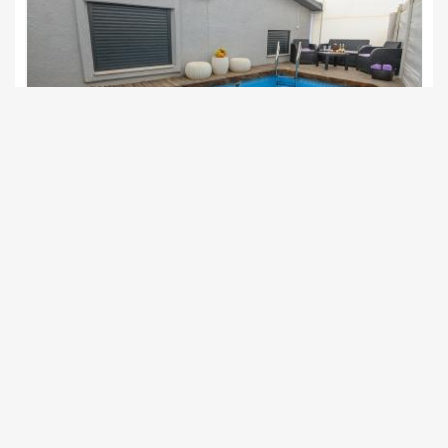
מסעדות ובתי קפה. המיקום מדויק רק נותר לכם לבחור מה 
ברצונכם לעשות.
חשוב לדעת
***ישנו ממ"ד במתחם***
נופש קסום
צימרים בצפון, כפר חנניה (מעלה חן)
/5
החל מ- ₪600
גקוזי בכל סוויטה ובריכה מחוממת מקורה