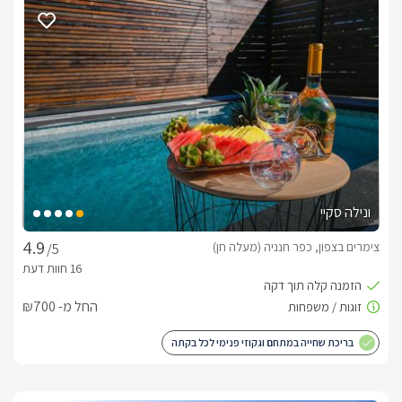
2 סוויטות בוטיק מפוארות שיושבות קו ראשון לנוף, הסוויטות 
מעוצבות בקו מודרני עם רצפת פרקט אלגנטית ותקרת עץ לבנה 
וגבוהה וריהוט יוקרתי.בכל סוויטה תהנו ממיטה קווין סייז מפנקת 
וגדולה, לצידה שידות עץ מעוצבות שעליהן מנורות לילה תואמות 
ורומנטיות, בסוויטות גופי תאורה מרשימים, עציצים שנותנים צבע 
ופריטי נוי יפים. אורחי הסוויטות יהנו מטלוויזית smart tv עם חיבור 
לערוצי Hot, לצד המיטה הנוחה מול שני חלונות ענק הפונים אל 
הנוף נמצא ג'קוזי רומנטי ומרובע, בכל סוויטה מטבחון מאובזר היטב 
ופינת אוכל נעימה, עוד בסוויטה חדר רחצה מרווח וגדול עם מקלחת 
מיוחדת ודוש ראש גשם מפנק.לכל סוויטה מרפסת פרטית ואינטימית 
ונילה סקיי
מול נוף ההרים והשדות הירוקים של הגליל עם ריהוט גן יוקרתי ואיכותי 
מאד.
צימרים בצפון, כפר חנניה (מעלה חן)
/5
חצר הגן המשותפת
החל מ- ₪700
2 הסוויטות מתהדרות בחצר גן משותפת נעימה ואינטימית, המגודרת 
ע"י גדר במבוקים שעוטפת את המתחם ומצד אחד מסלעה מיוחדת 
בריכת שחייה במתחם וגקוזי פנימי לכל בקתה
המקושטת בפרחים, הגן בעל עצי נוי ירוקים וצמחי תבלין, פינות 
ישיבה נוחות ונעימות, שמשיות, פינת ברביקיו וכמובן בריכת שחייה 
נעימה המחוממת ופעילה החל מפסח ועד חודש אוקטובר, תוכלו 