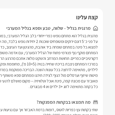
המטבחון (
מחוממת ומ
ומאפשר נו
וערסל.
חלונות רפל
בנוסף, תי
קצת עלינו
פרטיות מו
ספא גדול,
חדר הרחצה 
המאפשר ביש
מרגנית בגליל - שלווה, טבע וספא בגליל המערבי
לימי החורף
בנוסף, חד
טלוויזיה ו
לאורחים ע
מחוממת ומ
מיטות שיז
כוללת ג’ק
טלוויזיה ו
ומפנקת.
כל בקתה מתאימה לזוג +3 ילדים או 4 מבוגרים .
מה תמצאו בבקתות המפנקות?