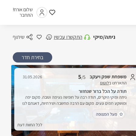
שלום אורח!
התחבר
ניתה/מיקי
התקשרו עכשיו
שיתוף
בחירת חדר
5
משפחת שפק ויעקב
31.05.2026
/5
התארחנו ב
לוטוס
תודה על הכל ברור שנחזור
ניתה ומיקי היקרים, תודה רבה על חופשה נעימה וטובה. מקום יפה
ומושקע חמים ונעים. מקום עם הרבה מחשבה ויצירתיות, דאגתם לנו
לפרטים הכי קטנים וגדולים ובאמת לא היה חסר כלום. שיהיה לכם
מעל המצופה
בהצלחה בהמשך הדרך תודה על הכל, וברור שנחזור!
לכל החוות דעת