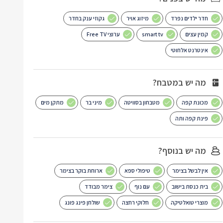
חדר ילדים נפרד
מיזוג אויר
גקוזי ענק בחדר
קמין עצים
smart tv
ערוצי Free TV
אינטרנט אלחוטי
מה יש במטבח?
מכונת קפה
מטבחון בסוויטה
מיני בר
מתקן מים
פינת קפה ותה
מה יש בנוסף?
אין לבשל בצימר
טיפולי ספא
ארוחת בוקר בצימר
בית כנסת בישוב
עם נוף
צימר מבודד
מוצרי טואלטיקה
חלוקי רחצה
שולחן פינג פונג