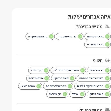
איזה אבזורים יש לנו?
מה יש בבריכה?
בריכה במתחם
בריכה מחוממת
מחוממת ומקורה
בריכה מגודרת
חיצוני
חנייה בצימר
עמדת טעינה חשמלית
גקוזי ספא
סאונה רטובה במתחם
פינת ברביקיו
פינת מדורה
מתקני משחקים לילדים
חדר אוכל במתחם
מטבח חיצוני
מיטות שיזוף
ערסל
נוף פנורמי
מה יש בפנים?