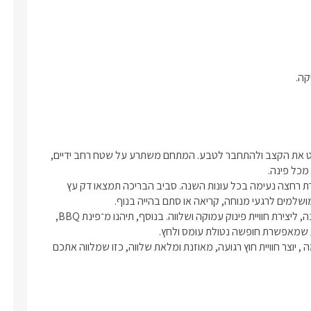
מחוץ ליחידות האירוח נפרש מרחב ירוק, פתוח ומטופח, שמזמין להאט את הקצב ולהתחבר לטבע. המתחם משתרע על שטח רחב ידיים, 
בלב המתחם מחכה בריכת שחייה בנויה, מחוממת ומקורה המאפשרת רחצה נעימה בכל עונות השנה. סביב הבריכה תמצאו דק עץ 
לצד הבריכה עומד מתחם ספא משותף הכולל ג’קוזי ספא גדול וסאונה, ליצירת חוויית פינוק עמוקה ושלווה. בנוסף, תיהנו מ־פינת BBQ, 
השילוב בין טבע ירוק, מתקני ספא, מרחב פתוח ונוף גלילי עוצר נשימה , יוצר חוויית חוץ רגועה, מאוזנת ומלאת שלווה, כזו שמלווה אתכם 