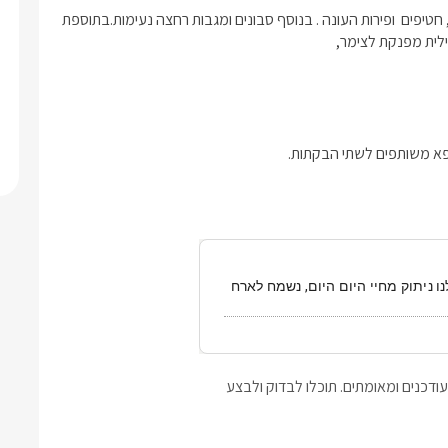
בהגיעכם לבקתה יחכו לכם מגוון פנוקים, בקבוק יין, חלב, שוקולדים , חטיפים  ופירות העונה . בנוסף סבונים ומגבות רחצה נעימות.בתוספת 
 ניתוק מחיי היום היום, נשמח לארח
דכנים ומאומתים. תוכלו לבדוק ולבצע