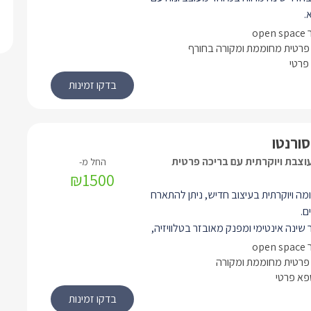
.
ה שבו תמצאו מיטה זוגית, שלמולה
טלוויזיה חדישה מחוברת לכבלי YES ואנטרנט
פרטית מחוממת ומקורה בחורף
פרטי
ח מאובזר, סלון ישיבה ואיזור חוץ מפנק
 בריכת שחייה מפנקת ואינטימית ופינת
סורנטו
וצבת ויוקרתית עם בריכה פרטית
₪1500
מה ויוקרתית בעיצוב חדיש, ניתן להתארח
שינה אינטימי ומפנק מאובזר בטלוויזיה,
.
שיבה ומטבח מאובזר בכל מה שתצטרכו.
פרטית מחוממת ומקורה
ספא פרטי
פרטי מעוצב ואסתטי, עם אבזור מלא
ת, חלוקים ותמרוקי רחצה ריחניים.