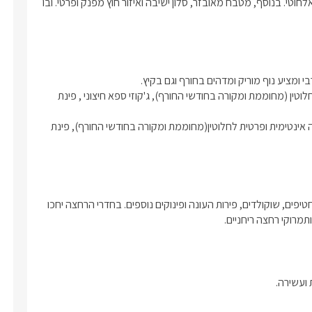
מיטה זוגית, שלמולה טלוויזיה חדישה מחוברת לכבלי YES ואנטרנט אלחוטי. בנוסף, מטבח מאובזר, סלון ישיבה ואיזור חוץ מפנק ופרטי. ובו 
באזור החוץ של סוויטת סורנטו קיימת בריכת שחיה מפוארת פרטית לחלוטין (מחוממת ומקורה בחודשי החורף), ג'קוזי ספא חיצוני , פינת 
באזור החוץ הפרטי של סוויטת נאפולי האינטימית, ניצבת בריכת שחיה אינטימית ופרטית לחלוטין(מחוממת ומקורה בחודשי החורף), פינת 
באירוח יחכו לכם : בקבוק יין איכותי, חלב, קפסולות למכונות הקפה, חטיפים, שוקולדים, פירות העונה ופינוקים נוספים. בחדרי הרחצה יחכו 
תמרוקי רחצה ריחניים.
 ועשירה.