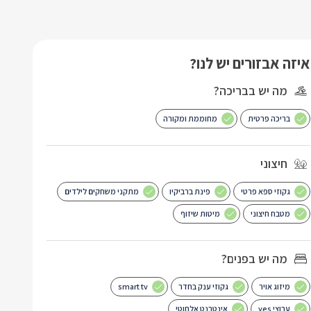
איזה אבזורים יש לנו?
מה יש בבריכה?
בריכה פרטית
מחוממת ומקורה
חיצוני
גקוזי ספא פרטי
פינת ברביקיו
מתקני משחקים לילדים
מטבח חיצוני
מיטות שיזוף
מה יש בפנים?
מיזוג אויר
גקוזי ענק בחדר
smart tv
ערוצי yes
אינטרנט אלחוטי