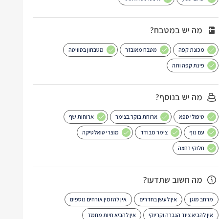
מה יש במטבח?
מכונת קפה
מטבח מאובזר
מטבחון בסוויטה
פינת קפה ותה
מה יש בנוסף?
טיפולי ספא
ארוחת בוקר בצימר
ארוחות שף
עם נוף
צימר מבודד
מוצרי טואלטיקה
חלוקי רחצה
מה חשוב שתדעו?
מרחב מוגן
אין לעשן בחדרים
אין להזמין אורחים נוספים
אין להביא ציוד הגברה וקריוקי
אין להביא חיות מחמד