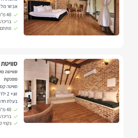
אבזור מלא
החדר השינ
40 מ"ר open space
בריכה 
מתחם 
אלחוטי.
בנוסף, מטב
ופרטי. ובו
ברביקיו.
סוויטת 
סוויטה מע
מפנקת
סוויטה קסו
זוג+ 2 ילדים.
בעלת חדר 
ומיזוג אוויר
40 מ"ר open space
עם סלון י
בריכה 
גקוזי 
חדר רחצה 
הכולל מגבו