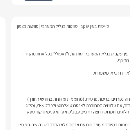
 חיצוני פרטי.
ית של הסוויטה ניצבת בריכה אינטימית.
סוויטות בעין יעקב
סוויטות בגליל המערבי
סוויטות בצפון
צמד סוויטות יוקרתיות בפרטיות מלאה, חדשות לחלוטין הוקמו במושב עין יעקב שבגליל המערבי. "סורנטו", ו"נאפולי" בכל אחת מהן חדר 
ירוח זוגי או משפחתי.
סורנטו: סוויטה קסומה ויוקרתית בעלת חדר שינה אינטימי ומפנק מאובזר, עם טלוויזיה המחוברת לאנטרנט אלחוטי ולכבלי YES, ומיזוג 
אוויר.חדר רחצה פרטי מעוצב ואסתטי, עם אבזור מלא הכולל מגבות, חלוקים ותמרוקי רחצה ריחניים.עם ג'קוזי פרטי פנימי וג'קוזי ספא 
נאפולי: סוויטה אינטימית במיוחד לזוגות בלבד , מתפארת בחדר שינה מרווח במיוחד מעוצב ונוח עם אבזור מלא.החדר השינה שבו תמצאו 