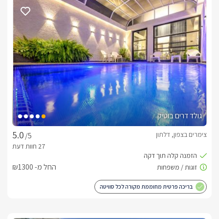
פנים הסוויטות מרווח ומתאים למשפחות
באחוזה שוכנות 3 סוויטות מפנקות המתאימות לחופשה 
משפחתית.בכל סוויטה חדר שינה נפרד ובו מיטת קינג סייז גדולה 
ונוחה עם מזרן אורתופדי בנוסף בחדר מסך פלזמה עם חיבור 
לכבלים, בסלון תמצאו ספה נוחה ומרווחת הנפתחת למיטה, ומולה 
מסך פלזמה 42 אינץ' עם חיבור לערוצי HOT,  חדר רחצה מרווח ובו 
סבונים ריחניים ומגבות, בסוויטה מטבחון מאובזר הכולל: מקרר, 
קומקום חשמלי עם פינת קפה/תה, כיריים, מכונת נספרסו, מיקרוגל 
וכלי מטבח, כמובן שהסוויטות ממוזגות ועם חיבור חינם לאינטרנט 
אלחוטי.*בסוויטות 2ו-3 תיהנו מפינוק של ג'קוזי זוגי גדול ומרווח עם 
גולד דרים בוטיק
משענות ראש איכותיות לאווירה רומנטית ומפנקת.*בסוויטה 1 שני 
חדרי שינה , כולל חדר ילדים נפרד.
צימרים בצפון, דלתון
/5
מתחם חיצוני מפנק למשפחות
החל מ- ₪1300
לסוויטות מתחם גן מפנק וגדול הכולל בריכת שחייה מפוארת 
ויוקרתית המחוממת בין החודשים מרץ לאוקטובר, הבריכה מגודרת 
בריכה פרטית מחוממת מקורה לכל סוויטה
ובטיחותית מתאימה לחופשה עם ילדים, סביבה פזורות מיטות שיזוף 
נוחות. עוד במתחם מבחר גדול של פינות ישיבה כולל נדנדה עץ 
יפהפיה וערסל נוח ומרגיע, לרשותכם פינת ברביקיו מקצועית 