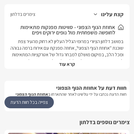
קצת עלינו
צימרים בדלתון
אחוזת הנוף הצפוני - סוויטות מפנקות מתאימות
לחופשה משפחתית מול נופים ירוקים ויפים
במושב דלתון הציורי במרומי הגליל העליון לא רחוק מהעיר צפת 
שוכנת "אחוזת הנוף הצפוני", אחוזה מפנקת עם אירוח ברמה גבוהה 
ומכל הלב, במיקום מושלם למבחר גדול של אטרקציות המתאימות 
למשפחות, מיקבים ועד למסלולי טיול ונחלים, ומבחר של אטרקציות 
קרא עוד
אקסטרימיות, אחוזת הנוף הצפוני מתאימה לאירוח זוגות, משפחות 
וחברים, מספקת אווירה רגועה של שקט ושלווה ומתאימה להטענה 
של מצברים ולמנוחה מהמירוץ של החיים, אז בואו תעצרו לרגע 
חוות דעת על אחוזת הנוף הצפוני
ובואו להתפנק בחופשה מושלמת! 40 דק' מהחרמון. באחוזה 
תמצאו 3 סוויטות מפנקות ומעוצבות שונות אחת מהשנייה, הכוללות 
חוות הדעת נכתבו על ידי גולשינו לאחר שהתארחו ב
אחוזת הנוף הצפוני
מיטה זוגית ענקית ומטבחון מאובזר היטב הכולל מכונת נספרסו, 
צפייה בכל חוות הדעת
בחצר הגן תמצאו בריכת שחייה יוקרתית ומחוממת (הבריכה 
מחוממת בין החודשים מרץ עד אוקטובר), נדנדות, ערסלים ושלל 
פינוקים.
צימרים נוספים בדלתון