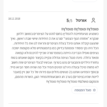
18.12.2018
5
אורטל
/5
מומלץ!! מומלץ!! מומלץ!!
כשמגיע מגיע!!חייבת להמליץ בחום לוהט על הצימרים במושב דלתון
שנקרא "אחוזת הנוף הצפוני" סגרנו את 3 היחידות שישי שבת ראשון.. ואיך
שהגענו קיבלה אותנו מיכל בעלת הצימרים והראת לנו את כל היחידות..
הכל היה נקי מסודר וממוזג!! בדיוק כמו בתמונות!יש מלא מקומות ישיבה
נעימים ואפילו הבריכה הייתה בטמפרטורה שכייף להיכנס ולא קפואה
ומאוד גדולה. פינת מנגל נעימה וגדולה ונקייה בקיצור מקום שאנחנו בטוח
נחזור!! הילדים והמבוגרים נהנו בטרוף. ועכשיו לבעלי הצימרים שזה חשוב
לא פחות! מיכל ובעלה היו לנו זמינים תמיד וכל מה שהיה חסר הביאו מייד.
ובנוסף הפתיעו אותנו ב2 מגשים גדולים עם פירות של כל טוב ויין (מעבר
ליינות שהיו בצימרים) בערב חג השבועות!!המחיר הוגן, השרות מהמם,
והמקום מושלם!!! מומלץ!! מומלץ!! מומלץ!!
מעל המצופה