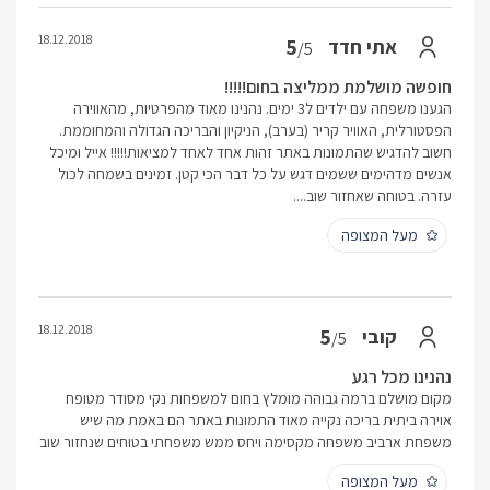
18.12.2018
5
אתי חדד
/5
חופשה מושלמת ממליצה בחום!!!!!
הגענו משפחה עם ילדים ל3 ימים. נהנינו מאוד מהפרטיות, מהאווירה
הפסטורלית, האוויר קריר (בערב), הניקיון והבריכה הגדולה והמחוממת.
חשוב להדגיש שהתמונות באתר זהות אחד לאחד למציאות!!!!! אייל ומיכל
אנשים מדהימים ששמים דגש על כל דבר הכי קטן. זמינים בשמחה לכול
עזרה. בטוחה שאחזור שוב....
מעל המצופה
18.12.2018
5
קובי
/5
נהנינו מכל רגע
מקום מושלם ברמה גבוהה מומלץ בחום למשפחות נקי מסודר מטופח
אוירה ביתית בריכה נקייה מאוד התמונות באתר הם באמת מה שיש
משפחת ארביב משפחה מקסימה ויחס ממש משפחתי בטוחים שנחזור שוב
מעל המצופה