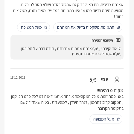
שאנחנו צריכים, הם באו לבדוק גם שהכול בסדר ושלא חסר לנו כלום.
הסוויטה היתה בדיוק כמו שראינו בתמונות במדוייק. מאוד נהננו, ממליצים
בחום !
התמונות משקפות בדיוק את המתחם
מעל המצופה
ליאור יקירתי , \r\nאנחנו שמחים שנהנתם , תודה רבה על הפירגון.
\r\nנשמח לארח אתכם תמיד :)
18.12.2018
5
יוסי
/5
מקום מדהים!!!
באנו כמה זוגות מיכל המקסימה אירחה אותנו ודאגה לנו לכל פרט הכי קטן
, המקום קרוב לחרמון , לנהר הירדן , למסעדות . בטוח שאחזור לשם
בתקופה הקרובה!
מעל המצופה