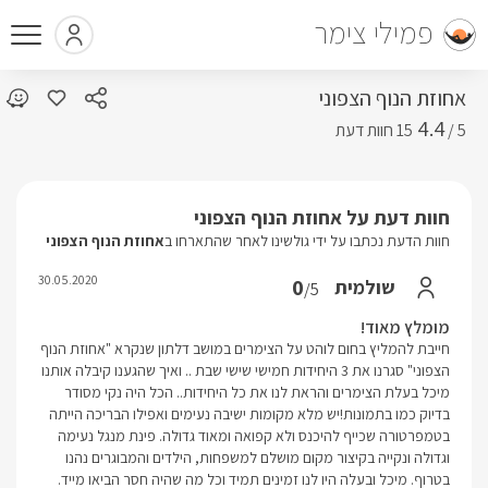
פמילי צימר
אחוזת הנוף הצפוני
4.4
5 /
חוות דעת על אחוזת הנוף הצפוני
חוות הדעת נכתבו על ידי גולשינו לאחר שהתארחו ב
אחוזת הנוף הצפוני
30.05.2020
0
שולמית
/5
מומלץ מאוד!
חייבת להמליץ בחום לוהט על הצימרים במושב דלתון שנקרא "אחוזת הנוף
הצפוני" סגרנו את 3 היחידות חמישי שישי שבת .. ואיך שהגענו קיבלה אותנו
מיכל בעלת הצימרים והראת לנו את כל היחידות.. הכל היה נקי מסודר
בדיוק כמו בתמונות!יש מלא מקומות ישיבה נעימים ואפילו הבריכה הייתה
בטמפרטורה שכייף להיכנס ולא קפואה ומאוד גדולה. פינת מנגל נעימה
וגדולה ונקייה בקיצור מקום מושלם למשפחות, הילדים והמבוגרים נהנו
בטרוף. מיכל ובעלה היו לנו זמינים תמיד וכל מה שהיה חסר הביאו מייד.