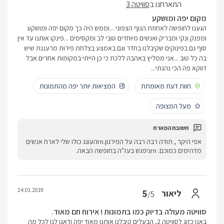
התארחנו ב
סוויטה 3
מקום יפה ומושקע
הגענו לחופשה לאחוזת הנוף הצפוני ...וממש היה כך מקום יפה ומושקע
ומפנק ונקי ומבריק ואנשים מיוחדים טובי לב ומקסימים ...פינקו אותנו עד אין
סוף גם בפינוקים שקיבלנו בחדר וגם באמצע בצלחת פירות מרעננת שיש
בה כל טוב ...אני ממליץ באהבה ללכת כי כן הייתי במקומות אחרים אבל
דווקא פה הכי נהנתי...
חוות דעת מאומתת
המציאות יותר יפה מהתמונות
מעל המצופה
אפי היקר , תודה רבה רבה על הפירגון.rnהעונג כולו שלי לארח אנשים
מדהימים כמוכם. rnניפגש בעז"ה בחופשה הבאה.
24.01.2019
5
ליאור
/5
סוויטה מעולה בדיוק כמו בתמונות ! אירוח חם מאוד.
באנו כזוג לסוויטה 2, הבעלים קיבלנו אותנו מאוד יפה ודאגו לנו לכל מה