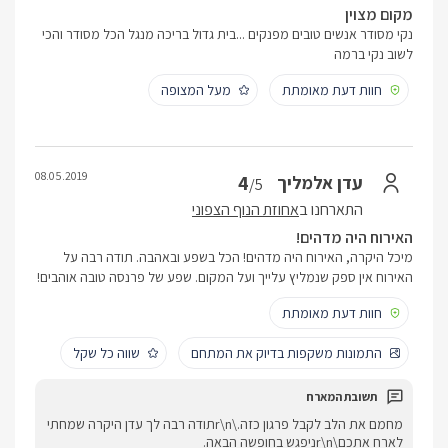
מקום מצוין
נקי מסודר אנשים טובים מפנקים ...בית גדול בריכה מנגל הכל מסודר והכי
לשוב נקי ברמה
חוות דעת מאומתת
מעל המצופה
08.05.2019
4
עדן אלמליך
/5
התארחנו ב
אחוזת הנוף הצפוני
האירוח היה מדהים!
מיכל היקרה, האירוח היה מדהים! הכל בשפע ובאהבה. תודה רבה על
האירוח אין ספק שנמליץ עלייך ועל המקום. שפע של פרנסה טובה אוהבים!
חוות דעת מאומתת
התמונות משקפות בדיוק את המתחם
שווה כל שקל
מחמם את הלב לקבל פרגון כזה.\r\nתודה רבה לך עדן היקרה שמחתי
לארח אתכם\r\nניפגש בחופשה הבאה.