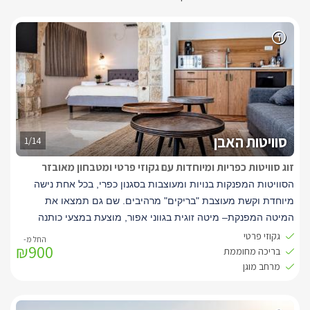
סוויטות האבן
1/14
זוג סוויטות כפריות ומיוחדות עם גקוזי פרטי ומטבחון מאובזר
הסוויטות המפנקות בנויות ומעוצבות בסגנון כפרי, בכל אחת נישה
מיוחדת וקשת מעוצבת "בריקים" מרהיבים. שם גם תמצאו את
המיטה המפנקת– מיטה זוגית בגווני אפור, מוצעת במצעי כותנה
איכותיים בלבן. עם מזגן למיזוג האוויר בסוויטות. בסמוך למיטה חלון
גקוזי פרטי
₪900
בריכה מחוממת
ראווה מכוסה בווילון מעוצב בגווני אפור
.
מרחב מוגן
עוד תוכלו ליהנות בכל סוויטה מסלון נוח עם שולחנות מעוצבים
בגוונים וגבהים שונים, עיצוב מיוחד ויפה
,
בסמוך נמצא המטבחון הפרטי מאובזר, עם מכונת קפה, מיקרוגל וכו
.