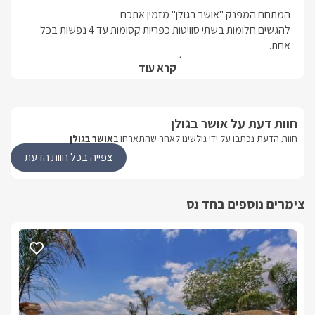
ושירותים. שם גם יחכו לכם תמרוקי רחצה, מגבות איכותיות חלוקי רחצה
ועוד.
להגשים חלומות בשתי סוויטות כפריות קסומות עד 4 נפשות בכל 
במושב חד נס שברמת הגולן הוקם המתחם המרהיב, ובו הסוויטות 
קרא עוד
האבן" ו"הסוויטה המודרנית"- כל אחת מהסוויטות מאובזרות 
חוות דעת על אושר בגולן
מושב חד נס השוכן ברמת הגולן, נמצא במרכז תיירותי של ממש, 
חוות הדעת נכתבו על ידי גולשינו לאחר שהתארחו ב
אושר בגולן
צפייה בכל חוות הדעת
אטרקציות שונות ומגוונות ושלל פעילויות לזוגות/קבוצות ומשפחות
צימרים נוספים בחד נס
הסוויטות
במתחם אושר בגולן תמצאו שתי סוויטות מפנקות ומרהיבות, כאשר 
ואבזורן כמעט זהים, אך עיצובן שונה- שתיהן מתאימות לאירוח זוגי 
סוויטה יוקרתית, מעוצבת בסגנון עכשווי, בנויה כיחידת סטודיו 