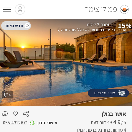
פמילי צימר
15%
בהזמנת 2 לילות
כל ימות השבוע
לא כולל עונה חמה
שובר מילואים
1/14
אושר בגולן
4.9
5 /
אושרי דדון
055-4312671
4 סוויטות בחד נס ברמת הגולן