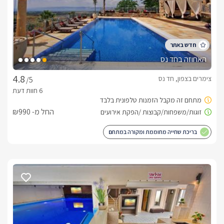
בסוויטה תמצאו מיטה זוגית מפוארת מבד שחור איכותי, מוצעת 
האחוזה בחד נס
לצידה תמצאו ספה נוחה, בגווני שחור גם כן מעוצבת ונוחה, והדום 
צימרים בצפון, חד נס
/5
עוד תמצאו מטבחון מאובזר חלומי, יפהפה עם כל מה שתצטרכו 
החל מ- ₪990
ממכונת אספרסו, כלי הגשה ועוד. פינת ישיבה לארבעה לשימושכם 
בריכת שחייה מחוממת ומקורה במתחם
בסמוך תמצאו ג'קוזי פנימי פינתי איכותי במיוחד בכל חיפוי קיר בגווני 
בחדר הרחצה המפנק תמצאו מקלחון חדיש, שירותים שם גם יחכו 
"סוויטת האבן"- הסוויטה המפנקת בנויה ומעוצבת בסגנון כפרי, עם 
מיוחדת וקשת מעוצבת "בריקים" מרהיבים. שם גם תמצאו את 