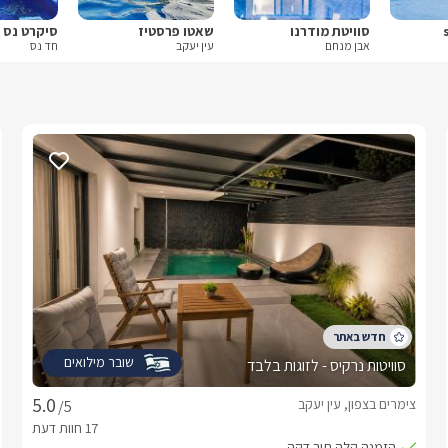
סוויטת מודרנו
שאטו פרסטיז
סיקרט נס
אבן מנחם
עין יעקב
חד נס
שובר מילואים
סוויטות נרקיס - לזוגות בלבד
צימרים בצפון, עין יעקב
/5