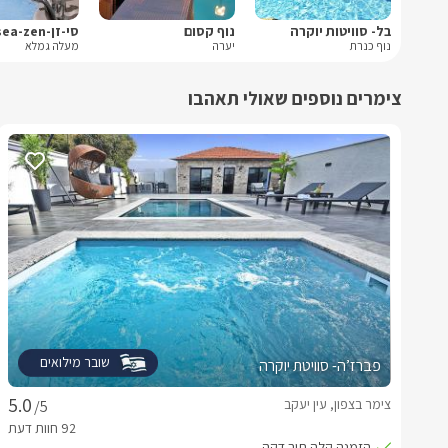
בל- סוויטות יוקרה
נוף קסום
סי-זן-sea-zen
נוף כנרת
יערה
מעלה גמלא
צימרים נוספים שאולי תאהבו
שובר מילואים
פברז’ה- סוויטת יוקרה
צימר בצפון, עין יעקב
/5