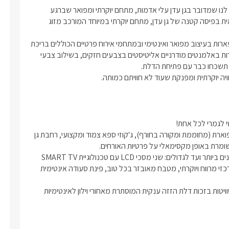
מספיק לנו שנשלח אתכם להציץ בתמונות של המתחם כדי שתאמרו לנו שמדובר בגן עדן עלי אדמות, מתחם יוקרתי ומפואר שברגע 
שתיכנסו אליו תחושו בשקט ובשלווה שיעטפו אתכם, אכן שלווה עילאית בפיסה קטנה של גן עדן, מתחם יוקרתי במיוחד המורכב מזוג 
שתי הסוויטות של שלווה עילאית העונות לשמות "נועם" ו"טוהר", מתפארות בעיצוב מפואר ואינטימי ובמתחמי אירוח פרטיים הכוללים בריכת 
שחייה וג'קוזי ספא פרטיים לחלוטין. הן מעוצבות בתחכום רב, ומתהדרות באלמנטים מודרניים אליטיסטים בצבעים חזקים, בשילוב צבעי 
ה יוקרתית ומפנקת שעוד לא חוויתם כמותה. 
"סוויטת טוהר" , ו"סוויטת נועם"- המתחם כולל בריכת שחיה בנויה ומפוארת (מחוממת ומקורה בחורף), ג'קוזי ספא צמוד ומקצועי, רחבת גן 
בפנים הסוויטות לא ויתרו על עיצוב יוקרתי גם כן, החל מהפרטים הקטנים ביותר ועד לגדולים: שני מסכי LCD עם טכנולוגיית SMART TV 
וחיבור לכבלים, חדר שינה מאובזר היטב, חדר רחצה מפואר, חלל מרכזי מרווח ויוקרתי, מטבח מאובזר בכל טוב, פינת סעודה אינטימית 
בנוסף, תוכלו לגשת אל מתחם הבריכה החיצוני גם מחדרי השינה בסוויטות בזכות דלת הזזה ענקית המוסתרת מאחורי וילון לאינטימיות 