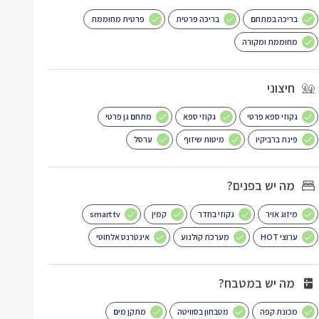
בריכה במתחם
בריכה פרטית
פרטית מחוממת
מחוממת ומקורה
חיצוני
גקוזי ספא פרטי
גקוזי ספא
מתחם גן פרטי
פינת ברביקיו
מיטות שיזוף
ערסל
מה יש בפנים?
מיזוג אויר
גקוזי בחדר
קמין
smart tv
ערוצי HOT
מערכת קולנוע
אינטרנט אלחוטי
מה יש במטבח?
מכונת קפה
מטבחון בסוויטה
מתקן מים