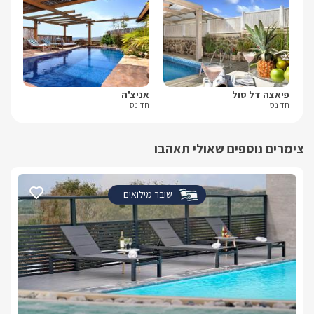
פיאצה דל סול
אניצ'ה
שא
חד נס
חד נס
עין
צימרים נוספים שאולי תאהבו
שובר מילואים