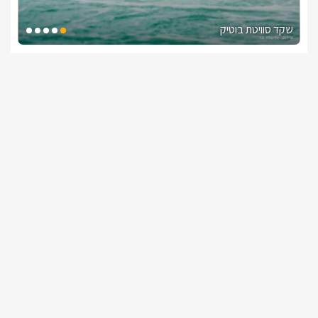
שקד סוויטת בוטיק
צימר בצפון, עין יעקב
/5
החל מ- ₪1500
גקוזי ספא מפנק ובריכה מחוממת ומקורה
שובר מילואים