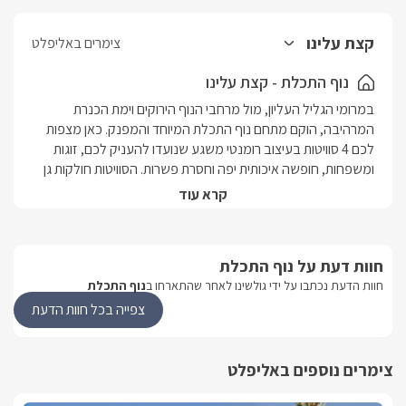
קצת עלינו
צימרים באליפלט
נוף התכלת - קצת עלינו
במרומי הגליל העליון, מול מרחבי הנוף הירוקים וימת הכנרת 
המרהיבה, הוקם מתחם נוף התכלת המיוחד והמפנק. כאן מצפות 
לכם 4 סוויטות בעיצוב רומנטי משגע שנועדו להעניק לכם, זוגות 
ומשפחות, חופשה איכותית יפה וחסרת פשרות. הסוויטות חולקות גן 
מרהיב מול נוף חלומי לכנרת הכולל בריכת שחייה, ספא זרמים 
קרא עוד
וסאונה יבשה. חוויית האירוח מתעצמת הודות ליחס האישי המיוחד 
של המארחים הכולל בין היתר גם אירוח צמוד ושפע פינוקים טעימים 
בהפתעה. אתם מתכננים חופשה בגליל העליון? קחו רגע להתרשם 
חוות דעת על נוף התכלת
ממתחם האירוח הנפלא של נוף התכלת- מובטחת לכם חופשה 
חוות הדעת נכתבו על ידי גולשינו לאחר שהתארחו ב
נוף התכלת
מפנקת אל מול נוף גלילי עוצר נשימה...המתחם במרחק נסיעה 
קצר במיוחד מחופי הכנרת ומהמושבה הציורית ראש פינה. 
צפייה בכל חוות הדעת
בסביבתכם שלל מסלולי טיול, סוסים, ג'יפים, מסעדות איכותיות 
ועוד.
צימרים נוספים באליפלט
נוף מהמתחם