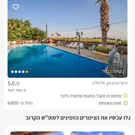
נקודת תצפית מרהיבה אל הכנרת והגולן נמצאת ממש בתוך מתחם 
הבריכה.
בחורף
לרשותכם בחורף  מתחם ספא מחומם ומפנק הכולל ג'קוזי ספא 
זרמים ענק ומקורה ולצידו סאונה יבשה ובר ישיבה מעוצב
כלול באירוח
בקתות בגליל
לינה + בקבוק יין, פירות העונה, שוקולדים מפנקים ונרות.בחדרי 
הרחצה לרשותכם חלוקים רכים, מגבות גוף, סבונים ריחניים ותמרוקי 
צימרים בצפון, אליפלט
/5
רחצה.
החל מ- ₪800
ארוחות
בתיאום מול המארחים תוגש אליכם ישירות ארוחת בוקר גדולה 
גלו עכשיו את הצימרים הזמינים לסופ"ש הקרוב
ומפנקת. 