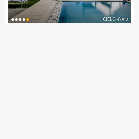
סיאלו- CIELO
צימר בצפון, עין יעקב
/5
החל מ- ₪1400
בריכה וגקוזי ספא בפרטיות מוחלטת
שובר מילואים