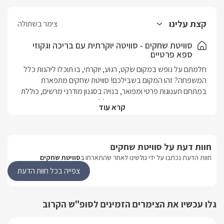
קצת עלינו
צימר בשתולה
סוויטת שחקים - סוויטה יוקרתית עם בריכה וגקוזי
ספא פרטיים
חלמתם על נופש במקום שקט, רגוע, יוקרתי, בו תוכלו ליהנות כלל 
המשפחה? זהו המקום בשבילכם! סוויטת שחקים מתפארת 
במתחם תענוגות פרטי ומפואר, בנויה בסגנון מודרני מרשים, כוללת 
את מיטב התענוגות, עיצוב יוקרתי וחלל רחב ואיכותי 
קרא עוד
למשפחה.במקום שני חדרי שינה גדולים ומעוצבים(לילדים או 
לאורחים נוספים), סלון משוכלל, מטבח מאובזר מלא בכל טוב 
ומתחם גן פרטי ענק ומרהיב הכולל בריכת שחייה מושקעת וג'קוזי 
חוות דעת על סוויטת שחקים
ספא זרמים מפנקים ופרטיים לכם.הסוויטה קרובה אל מגוון 
אטרקציות ופעילויות ברחבי הגליל המערבי וביניהם ראש הנקרה, גני 
חוות הדעת נכתבו על ידי גולשינו לאחר שהתארחו ב
סוויטת שחקים
הבהאיים, עכו העתיקה, מבצר המונפור, מבצר יחיעם, נחל כזיב 
צפייה בכל חוות הדעת
ועוד. תוכלו ליהנות ממגוון המסעדות שבסביבה וליהנות מארוחות 
בוקר עשירות בהגשה לסוויטה, לרכב על סוסים, ליהנות מחופי 
אכזיב ולטייל בג'יפים, רייזרים וטרקטורונים. 
גלו עכשיו את הצימרים הזמינים לסופ"ש הקרוב