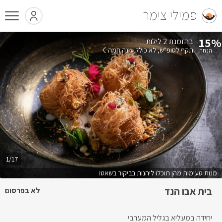
פמילי צימר
15%
בהזמנת 2 לילות
תקף לסופ"ש
לא כולל עונה חמה
1/17
מנות טעימות מהן תוכלו ליהנות בביקור בשאטו
בית אבו הנד
לא בפרסום
יחידה במעליא בגליל המערבי