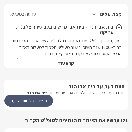
קצת עלינו
סוויטה במעליא
בית אבו הנד - בית אבן מרשים בלב טירה צלבנית
עתיקה
בית עתיק בן כ-250 שנה הממוקם בלב ליבה של הטירה הצלבנית 
בת ה- 1000 שנה השוכן בישוב מעיליא הסמוך למעלות באזור 
המתחם מכיל 2 חדרי שינה ומתאים בצורה מושלמת לאירוח של 
קרא עוד
זוגות או משפחה (זוג עם 2 ילדים ישנה גם עריסת תינוק).
מבט פנים
חוות דעת על בית אבו הנד
חוות הדעת נכתבו על ידי גולשינו לאחר שהתארחו ב
בית אבו הנד
מתחם האירוח בנוי בדירת 2 קומות מחופה אבן מרשים וייחודי. 
בקומת הכניסה תוכלו למצוא מיטה זוגית מרווחת ונעימה פינת 
צפייה בכל חוות הדעת
ישיבה עם זוג כורסאות מפנקות, מסך LCD עם פינת קפה ובה 
גלו עכשיו את הצימרים הזמינים לסופ"ש הקרוב
בקומה העליונה ישנו חדר שינה נפרד נוסף ובו ישנם מיטה זוגית אל 