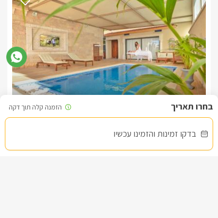
סגול - סוויטת יוקרה
צימר בצפון, עין יעקב
/5
בדקו זמינות והזמינו עכשיו
החל מ- ₪1500
בריכה וגקוזי ספא פרטיים