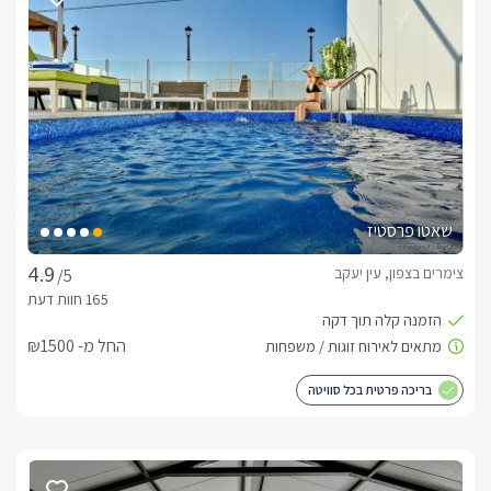
הניצב במרכז הסוויטה, פינה סלונית נוחה עם מסך LCD וחיבור 
לערוצי HOT, מערכת קולנוע ביתית, חדר רחצה מרווח עם מקלחון 
ענקי במיוחד בעל שני ראשי גשם, חדר ילדים נפרד עם מיטת 
קומותיים ומסך טלוויזיה, מטבחון מאובזר הכולל מכונת אספרסו, בר 
מים, כלי אוכל ועוד.
מתחם חוץ פרטי לחלוטין
במתחם החוץ תיהנו ממתחם פרטי לחלוטין, מקורה ומגודר היטב 
הצופה מגובה על נוף מרהיב, אליו תוכלו להגיע דרך הזזת החלונות 
שאטו פרסטיז
הפנוראמיים הנמצאים בסוויטה ובנוי בסגנון פרגולה ענקית. במתחם 
תיהנו מבריכת שחייה מחוממת ומקורה, בעלת מערכת ג'טים 
צימרים בצפון, עין יעקב
/5
מקצועיים ותאורה פנימית יפייפיה, מתחם מגודר לחלוטין, סאונה 
יבשה מקצועית, שולחן אוכל, ערסל זוגי גדול, מסך טלויזיה חיצוני 
בגודל 60' ופינות ישיבה פזורות סביב.* במקום תיהנו מפינת ברביקיו 
החל מ- ₪1500
במתחם נפרד.
בריכה פרטית בכל סוויטה
כלול באירוח
בקבוק יין, בירות, חלב, שוקולדים משובחים, עוגיות פריכות, שתייה 
קלה, קפסולות למכונת האספרסו, מגבות רחצה, מגבות בריכה, 