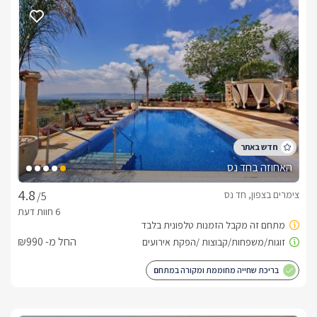
מיקרוגל, מכונת קפה, פלטת שבת, קומקום חשמלי ועוד. סוויטת 
"נוף רומנטי" מכילה 2 חדרי שינה האחד להורים והשני לילדים והיא 
מושלמת לחופשה משפחתית ולשמירה על פרטיות ההורים 
והרומנטיקה.
מתחם חוץ משותף עם בריכה מפנקת וג'קוזי ספא
חגיגה משפחתית
במתחם המשותף לכל ארבעת הסוויטות תיהנו מחצר מפנקת 
ומטופחת, בריכת שחייה באורך 15 מטר(!) הארוכה ביותר בחד נס, 
ג'קוזי ספא גדול ומקצועי, מיטות שיזוף פזורות סביב, ערסל גן, פינות 
האחוזה בחד נס
ישיבה ותאורת לילה נעימה.*בעזרת מחיצה תוכלו ליהנות מפרטיות 
מלאה בבריכת השחייה. בהורדת מחיצות הבריכה היא תתחלק 
צימרים בצפון, חד נס
/5
לשלושה בריכות אישיות, 2 הבריכות הקיצוניות יהיו 
באורך 4.5x3 והאמצעית 6x3. תקף לכל הסוויטות.בנוסף תיהנו 
מחדר אוכל עם מטבח חיצוני מאובזר וחדר משחקים מהנה במיוחד 
החל מ- ₪990
שם מחכים לכם שולחנות משחק כדורגל, פינג פונג וסנוקר!
התחדשנו במתחם בבריכת שחייה נוספת ומחוממת.
בריכת שחייה מחוממת ומקורה במתחם
כלול באירוח