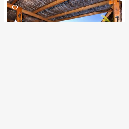
אניצ'ה
צימרים בצפון, חד נס
/5
החל מ- ₪900
נוף מרהיב. בריכה מחוממת במתחם