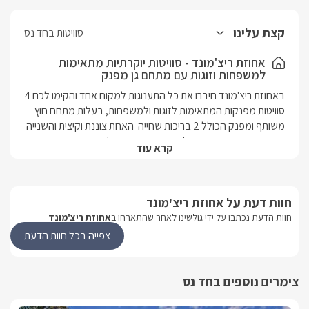
קצת עלינו
סוויטות בחד נס
אחוזת ריצ'מונד - סוויטות יוקרתיות מתאימות
למשפחות וזוגות עם מתחם גן מפנק
באחוזת ריצ'מונד חיברו את כל התענוגות למקום אחד והקימו לכם 4 
סוויטות מפנקות המתאימות לזוגות ולמשפחות, בעלות מתחם חוץ 
משותף ומפנק הכולל 2 בריכות שחייה  האחת צוננת וקיצית והשנייה 
חדשה ומחוממת ובנוסף ג'קוזי ספא מקצועי ולוהט.מושב חד נס 
קרא עוד
נמצא במרחק 5 דקות נסיעה מחופי הכנרת ומספר דקות בלבד 
ממגוון טיולי טרקטורונים, ג'יפים וסוסים, שייט קיאקים/סירות קאנו, 
מסלולי הליכה במים, מסעדות משובחות, קטיף פירות ועוד.
חוות דעת על אחוזת ריצ'מונד
חוות הדעת נכתבו על ידי גולשינו לאחר שהתארחו ב
אחוזת ריצ'מונד
מבט פנים על הסוויטות
צפייה בכל חוות הדעת
באחוזה תיהנו מ-4 סוויטות יוקרתיות ונעימות, כל אחת מהן מותאמת 
להרכב חופשה שונה.בכל הסוויטות תיהנו ממיטה זוגית מפנקת, 
מסך LCD עם חיבור לערוצי הלוויין, ג'קוזי גדול ומפנק, חדר שינה 
צימרים נוספים בחד נס
לילדים/ ספה נפתחת ללינה הילדים ומטבחון מאובזר הכולל מקרר, 