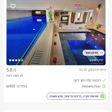
אורחי המקום יהנו מפינוקים טעימים דוגמת פלטת פירות העונה, 
שוקולדים משובחים, פופקורן ובקבוק יין איכותי.בתוספת תשלוםניתן 
ליהנות מארוחות שף איכותיות בהזמנה מראש.טיפולי ספא ועיסויים 
מקצועיים ניתנים להזמנה ישירות לסוויטה.
סיקרט נס
צימרים בצפון, חד נס
/5
החל מ- ₪900
סוויטות יוקרה, בריכות פרטיות, ספא וסאונה