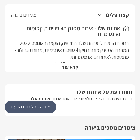
קצת עלינו
צימרים ביערה
אחוזת שלו - אירוח מפנק ב4 סוויטות קסומות
ואינטימיות
המתחם המפנק מונה בחיקו 4 סוויטות אינטימיות, מרווחת וגדולות- 
בחצר המתחם בריכת שחייה גדולה (15 מ"ר) ומרעננת – מחוממת 
קרא עוד
ומקורה בחודשי החורף,  וג'קוזי ספא לוהט (עד 42 מעלות) מתאים 
עם שפע של פינוקים ובילויים המושב יערה נחשב לפנינה תיירותית 
חוות דעת על אחוזת שלו
בצפון, החל מטיולי טרקטורונים, טיולי ג'יפים, טיולי סוסים ומסלולי 
חוות הדעת נכתבו על ידי גולשינו לאחר שהתארחו ב
אחוזת שלו
במרחק נסיעה של 10 דקות מהעיר נהריה, שם מסעדות רבות, 
צפייה בכל חוות הדעת
קניונים, טיילת נוף ועוד.. תוכלו למצוא את חופי אכזיב הקסומים, 
ראש הנקרה והנקרות, מערת הקשת, פארק גורן, מבצר יחיעם ועוד.
צימרים נוספים ביערה
הסוויטות