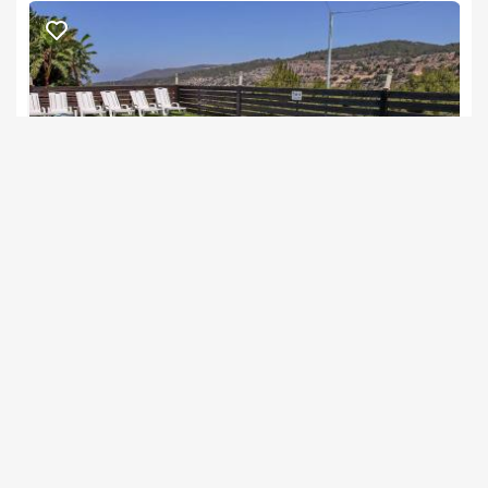
פרחי בר
צימרים בצפון, יערה
/5
החל מ- ₪800
גקוזי פרטי לכל בקתה ובריכה במתחם
גלו עכשיו את הצימרים הזמינים לסופ"ש הקרוב