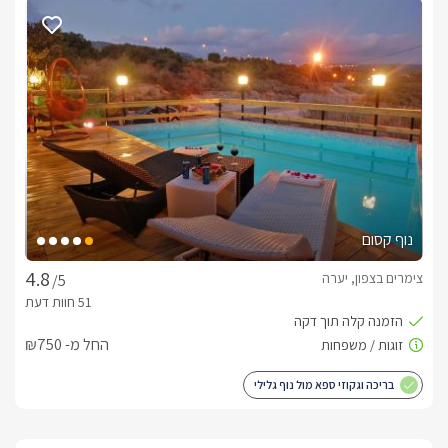
מעוצבות ואיכותיות.בסמוך יחכה לכם ג'קוזי ספא לוהט (עד 42 
מכל פינה בחצר המרווחת נשקף נוף קסום, פסטורלי ושלו של הרים 
לשימוש אורחי המתחם פינת ברביקיו איכותית ומקצועית.
כלול באירוח
בהגעתכם למתחם יחכו לכם בכל אחת מהסוויטות יין איכותי, 
שוקולדים, חלב וקפסולות למכונת הקפה. בחדר הרחצה ישנן 
נוף קסום
בחודשי הקיץ קיים מתנפח מים ענק לילדים במתחם.
צימרים בצפון, יערה
/5
חשוב לדעת
החל מ- ₪750
בעונה חמה (יולי אוגוסט, חגים וחופשות) – ניתן להזמין את המתחם 
בריכה וגקוזי ספא מול נוף גלילי
הבריכה מותאמת לילדים עם איזור מים רדודים (חצי מטר עומק) , 
מגודרת ובטוחה.