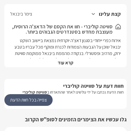
קצת עלינו
צימר ביבנאל
סוויטה קוליברי - חוו את הקסם של הדאצ'ה הרוסית,
מעוצבת מחדש בסטנדרטים הגבוהים ביותר.
אירוח כפרי ייחודי בסגנון דאצ'ה יוקרתית נמצאת ביישוב השקט 
יבנאל שוכן על הגבעות הצמודות לכנרת ומוקף מכל עבריו בטבע 
ירוק, מרהיב ופסטורלי. בנקודה מהממת ביבנאל ממוקמת סוויטת 
קוליברי, הצופה על נוף מרהיב לעמק ולהרי הגליל והגולן, מעוצבת 
קרא עוד
בסגנון ייחודי ומקסים הגרסא הרוסית לבית קייט ונופש יוקרתי:  חוויה 
התפנקו בסוויטה המרווחת שלנו עם  חדר שינה  המציעה את כל 
חוות דעת על סוויטה קוליברי
הנוחות שאתם צריכים לחופשה מושלמת. מיטה נוחה, סלון נעים, 
מטבחון מאובזר, חדר רחצה מפואר עם מקלחון ראש גשם וג'קוזי 
חוות הדעת נכתבו על ידי גולשינו לאחר שהתארחו ב
סוויטה קוליברי
צפייה בכל חוות הדעת
הסוויטה שלנו ממוקמת בלב הגליל, במרחק נגיעה מהכנרת 
ומאטרקציות רבות נוספות. תוכלו ליהנות משקט ושלווה, נופים עוצרי 
גלו עכשיו את הצימרים הזמינים לסופ"ש הקרוב
 הסוויטה שלנו משלבת עיצוב כפרי אותנטי עם נוחות מודרנית, 
ויוצרת אווירה חמימה ומזמינה.