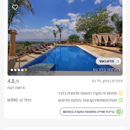
להורים.*הסוויטה היפנית הינה סוויטה לזוגות.
מתחם החוץ המשותף לסוויטות
משותף הכולל מדשאה ענקית ומטופחת, צמחייה ועצי נוי, תאורת 
שחייה מחוממת, פינות ישיבה המשקיפות לנוף, ערסלים, מיטות 
פינת מנגל פרטית לכל צימר והמון המון נוף ושלווה, חצר שכולה 
קסם וכיף חגיגה לילדים ולכל המשפחה.
האחוזה בחד נס
צימרים בצפון, חד נס
/5
כלול באירוח
החל מ- ₪990
הבית: בקבוק יין משובח, חלב, קפסולות קפה, שוקולדים מפנקים 
בריכת שחייה מחוממת ומקורה במתחם
בסוויטה: חלוקי רחצה צחורים, מגבות רחצה איכותיות, מגבות פנים 
וידיים, מוצרי טואלטיקה, לרבות שמפו, מרכך, סבונים.בתוספת 