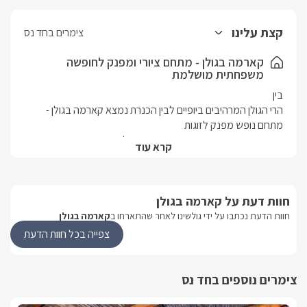
קצת עלינו
צימרים בחד נס
קארמה בגולן - מתחם ציורי ומפנק לחופשה
משפחתית מושלמת
הרי הגולן המרהיבים ביופיים לבין הכנרת נמצא קארמה בגולן - 
ומשפחות. המתחם שוכן בישוב חד נס מול נוף הכנרת המהפנט ובו 
קרא עוד
חווית נופש מרגיעה, שלווה ומלאת פינוקים. ארבעת הסוויטות הוקמו 
חוות דעת על קארמה בגולן
ועיצוב שונים והנופשים מוזמנים לשהות בסוויטה שתואמת את 
חוות הדעת נכתבו על ידי גולשינו לאחר שהתארחו ב
קארמה בגולן
מחפשים צימרים מיוחדים לחופשה משפחתית מפנקת או צימרים 
צפייה בכל חוות הדעת
אינטימית- בקארמה בגולן תוכלו להנות מכל העולמות:פינוק, 
רומנטיקה וטבע!
צימרים נוספים בחד נס