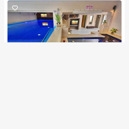
לארוחת בוקר בתיאום מראש ובעלות נפרדת.*בתיאום מראש נשמח 
לתאם עבורכם טיפולים ועיסויים לגוף ולנפש.*בתיאום מראש ניתן 
לקשט את החדר לכל אירוע.
אטרקציות בסביבה לכל המשפחה
היישוב חד נס נמצא בקרבת אטרקציות רבות ומגוונות חגיגה לכל 
המשפחה, מבחר אטרקציות נהדרות לחופשה משפחתית מושלמת, 
כמו פארק ירדן, בריכת המשושים, נחל הג'ילבון, חופי הכנרת, יער 
האיילים, מסעדות איכותיות, יקבים ועוד..אז למה אתם מחכים? 
קארמה בגולן ביישוב חד נס חופשה חלומית למשפחות!
סיקרט נס
צימרים בצפון, חד נס
/5
חשוב לדעת
אזור הכי שקט בארץ משקיף לכנרת.
החל מ- ₪1200
סוויטות יוקרה, בריכות פרטיות, ספא וסאונה