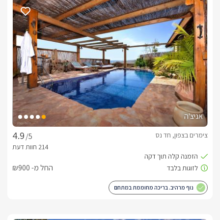
הסוויטות המעוצבות והמפנקות
במתחם קארמה בחד נס, תוכלו למצוא ארבעה צימרים מפנקים 
ומפוארים שיהפכו את החופשה המשפחתית שלכם ללא פחות 
הרי הגולן המרהיבים ביופיים לבין הכנרת, מחכים לכם, בחיק הטבע, 
הבקתה האינדונזית, הסוויטה המרוקאית והסוויטה היפנית. רק 
הבקתות הללו כבר מעוררים סקרנות... לכל בקתה יש את האופי 
אניצ'ה
צימרים בצפון, חד נס
/5
ענקית ואיכותית, טלוויזיות חדישות הכוללות מסכי  LCD ומסכי 
smart tv עם חיבור ללוויין, מטבח מאובזר בכל טוב, פינות ישיבה 
החל מ- ₪900
ופינת מנגל אישית. ההדר והפאר מורגשים בכל פינה בצימרים 
נוף מרהיב. בריכה מחוממת במתחם
ומעניקים חווית חופשה מושלמת לכל המשפחה.*בסוויטות 
האינדוזית והתאילנדית קומת גלריה גדולה לילדים, מושלם לחופשה 
משפחתית.*בסוויטה המרוקאית חדר שינה נפרד ופרטי 