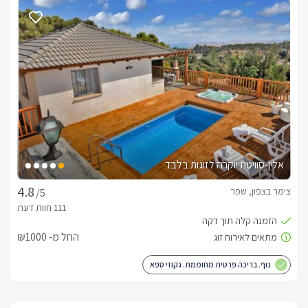
בסביבתנו הקרובה תוכלו ליהנות משלל אטרקציות נוספות: טיולי 
ג'יפים, גלריות, יקבים, קיאקים, מסלולי טיול, שמורות טבע, מסעדות 
סוויטת ספא על הנחל נמצאת במפגש האמצע בין כל הארבעה 
ומספקת תצפית ייחודית אל ההרים, העמקים, היער וממוקמת לצד 
נחל שפר. 
כלול באירוח
אלין-סוויטת יוקרה לזוגות בלבד
צימר בצפון, שפר
/5
קישוטי חדר לאירועים מיוחדים : ימי הולדת/ הצעות נישואין / חגיגת 
ימי נישואים, וכו..
החל מ- ₪1000
חשוב לדעת
נוף. בריכה פרטית מחוממת. גקוזי ספא
*כרטיס האשראי המוזן במערכת הינו לבדיקת התקינות ובטחון 