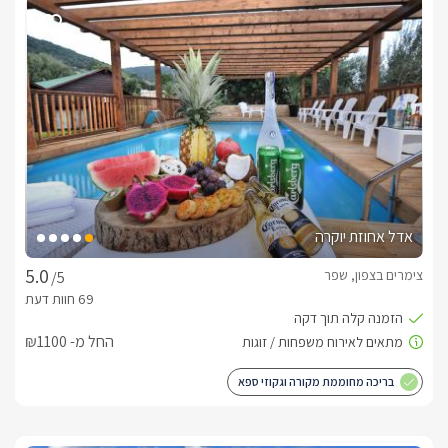
הכוללת נגן DVD, מטבח מאובזר הכולל מקרר, מיקרוגל, מתקן מים 
של נביעות, כירה חשמלית, כלי אוכל ובישול, פינת אוכל. 2 חדרי 
שינה זוגיים מפנקים הכוללים מיטה זוגית נוחה עם מזרן אורטופדי 
מסך LCD 42' המחובר ללווין ולמערכת קולנוע ולנגן DVD. בסוויטה 
ישנו חדר ספא המכיל ג'קוזי ספא מרווח ומפנק ל-4 נפשות. במתחם 
הסוויטה תהנו מ:בריכת שחייה מפנקת בגודל  3 /5.5 המוקפת דק 
מעץ ומיטות שיזוף. ג'קוזי ספא מרווח ופינות ישיבה רומנטיות 
המשקיפות אל צלע ההר. בנוסף ישנו לובי גדול ומרווח עם פינת 
ישיבה וחדר טיפולים עם ג'קוזי ספא פנימי שבו תוכלו ליהנות ממגוון 
טיפולים לגוף ולנפש.אטרקציותבסביבתנו הקרובה תוכלו ליהנות 
משלל אטרקציות נוספות: טיולי ג'יפים, גלריות, יקבים, קיאקים, 
אדל אחוזת יוקרה
מסלולי טיול, שמורות טבע, מסעדות ועוד.עיסויים:הספא הצמוד 
לסוויטה הינו אינטימי ומציע מגוון רב של טיפולים הוליסטיים. תוכלו 
צימרים בצפון, שפר
/5
לבחור בין חבילות פינוק ליחידים ולזוגות, חבילות פינוק למסיבות 
רווקים/ות, ימי נישואין, ימי הולדת, חבילות למתחתנים, להצעות 
נישואין וכל אירוע שתבחרו לחגוג.
החל מ- ₪1100
בריכה מחוממת מקורה וגקוזי ספא
בסביבת המתחם
מושב שפר הינו בעל נוף ייחודי, המאגד בתוכו את הרי הגליל, יער 