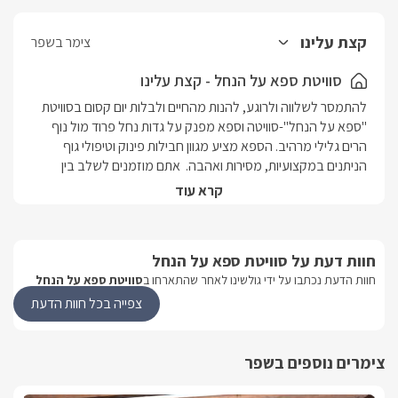
קצת עלינו
צימר בשפר
סוויטת ספא על הנחל - קצת עלינו
להתמסר לשלווה ולרוגע, להנות מהחיים ולבלות יום קסום בסוויטת 
"ספא על הנחל"-סוויטה וספא מפנק על גדות נחל פרוד מול נוף 
הרים גלילי מרהיב. הספא מציע מגוון חבילות פינוק וטיפולי גוף 
הניתנים במקצועיות, מסירות ואהבה.  אתם מוזמנים לשלב בין 
חופשה רומנטית לבין חוויה לגוף ולנפש בלב הטבע. הסוויטה 
קרא עוד
 מתאימה לאירועים מיוחדים כמו הצעות נישואין, ימי הולדת, ימי כיף 
ועוד.מיקום אזור: גליל עליון	יישוב: שפרמספר יחידותסוויטה 
1מושלם ל- 2 זוגות.סוג מבנה/ גודל סוויטת ספא על הנחל, מבנה 
חוות דעת על סוויטת ספא על הנחל
עץ 80 מ"ר, 2 חדרי שינה וסלוןעם בריכת שחייה ו- 2 ג'קוזי ספא 
חוות הדעת נכתבו על ידי גולשינו לאחר שהתארחו ב
סוויטת ספא על הנחל
זרמים.בסיס האירוחלינה + בקבוק יין משובח, פירות העונה, חלב, 
ערכת קפה ותה, חלוקי רחצה צחורים, מגבות רחצה איכותיות, מגבות 
צפייה בכל חוות הדעת
פנים וידיים, נעלי ספא, מוצרי טואלטיקה לרבות שמפו, מרכך, 
סבונים ונרות.בתיאום מול המארחים תוכלו ליהנות מארוחת בוקר 
צימרים נוספים בשפר
מפנקת. בסוויטה תהנו מ:פינת סלון מרווחת הצופה לנוף מרהיב 
ממול מסך LCD 42' המחובר ללווין (yes) ללווין ולמערכת קולנוע 