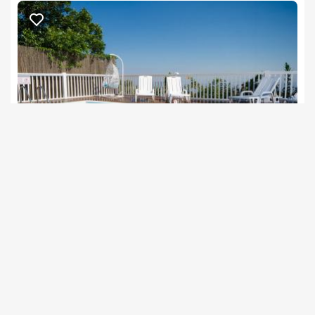
נווה נוף שפר
צימרים בצפון, שפר
/5
החל מ- ₪800
בריכה וספא במתחם המשותף