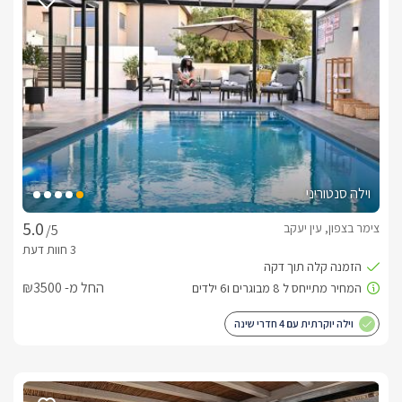
וילה סנטוריני
צימר בצפון, עין יעקב
/5
החל מ- ₪3500
וילה יוקרתית עם 4 חדרי שינה