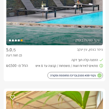
בחלל המרכזי קיים מטבחון מאובזר, פינת ישיבה, מיטה זוגית 
וטלוויזיה המחוברת לאינטרנט אלחוטי וכבלי HOT, וחדר רחצה 
המופרד באמצעות זכוכית מושחרת. בו מקלחון זוגי חדיש, שירותים 
סוויטת מוריה, גם כן בנויה כחלל סטודיו, מעוצבת בסגנון קלאסי נקי 
שקד סוויטת בוטיק
בחלל המרכזי קיים מטבחון מאובזר, פינת ישיבה, מיטה זוגית 
וטלוויזיה המחוברת לאינטרנט אלחוטי וכבלי HOT, וחדר רחצה 
צימר בצפון, עין יעקב
/5
המופרד באמצעות זכוכית מושחרת. בו מקלחון זוגי חדיש, שירותים 
ועמדת כיור עם מגבות וחלוקי רחצה. 
החל מ- ₪1500
חצר נפרדת לכל אחת מהסוויטות
גקוזי ספא מפנק ובריכה מחוממת ומקורה
לכל אחת מהסוויטות "אור", ו"מוריה" חצר פרטית מאובזרת 
עם בריכות פרטיות הניצבות על בימה גבוהה, (מחוממות בחודשי 
החורף). בסמוך ניצב גקוזי ספא רחב ומפנק לכל סוויטה. עם פינות 
ישיבה, מיטות שיזוף, ערסלים, מסך טלוויזיה חיצוני מתכוונן, ופינת 
ברביקיו. אין לנו ספק שבסוויטות אור המוריה תגלו עולם של חוויות.