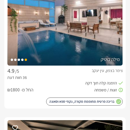
מילה בוטיק
צימר בצפון, עין יעקב
/5
החל מ- ₪1800
בריכה פרטית מחוממת מקורה, גקוזי ספא וסאונה