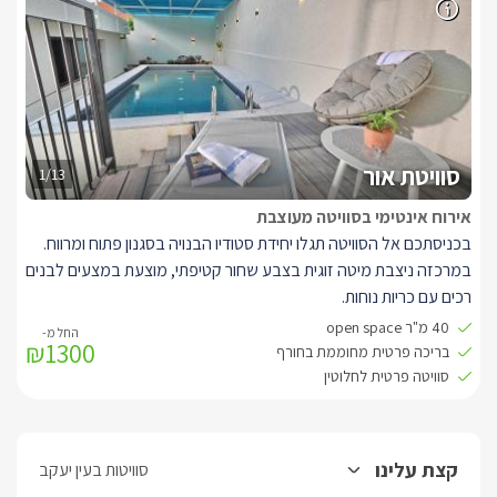
בחלל המרכזי בנוסף מטבחון מאובזר בצבע לבן, ובו מיני בר, מכונת
אספרסו, מיקרוגל, וערכה להכנת קפה ותה. בסמוך לה ניצב שולחן אוכל
לזוג.
חדר הרחצה מופרד באמצעות זכוכית כהה, בצידו האחד ניצב מקלחון
זוגי מרווח עם פרזול כסוף שני ראשי גשם, כיור מרווח ושירותים.
חדר הרחצה ניתן להסתרה באמצעות וילון לבן אטום לפרטיות מלאה.
סוויטת אור
1/13
אירוח אינטימי בסוויטה מעוצבת
בכניסתכם אל הסוויטה תגלו יחידת סטודיו הבנויה בסגנון פתוח ומרווח.
במרכזה ניצבת מיטה זוגית בצבע שחור קטיפתי, מוצעת במצעים לבנים
רכים עם כריות נוחות.
קיר גב המיטה מעוצב בחיפוי קיר שיש שחור, ולצידי המיטה ארוניות צד
40 מ"ר open space
₪1300
לבנות תואמות.
בריכה פרטית מחוממת בחורף
אל מול המיטה תלויה על הקיר טלויזיה חדישה המחוברת לאינטרנט
סוויטה פרטית לחלוטין
אלחוטי ולכבלי HOT.
עם זוג כורסאות יחיד בצבע אפור בהיר נוחות במיוחד.
בחלל המרכזי בנוסף מטבחון מאובזר בצבע לבן, ובו מיני בר, מכונת
קצת עלינו
סוויטות בעין יעקב
אספרסו, מיקרוגל, וערכה להכנת קפה ותה. בסמוך לה ניצב שולחן אוכל