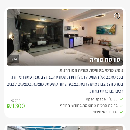
סוויטת מוריה
1/14
נופש פרטי בסוויטת מוריה המודרנית
בכניסתכם אל הסוויטה תגלו יחידת סטודיו הבנויה בסגנון פתוח ומרווח.
במרכזה ניצבת מיטה זוגית בצבע שחור קטיפתי, מוצעת במצעים לבנים
רכים עם כריות נוחות.
קיר גב המיטה מעוצב בחיפוי קיר בצבע אפור, ולצידי המיטה ארוניות צד
35 מ"ר open space
₪1300
לבנות תואמות.
בריכת פרטית מחוממת בחודשי החורף
אל מול המיטה תלויה על הקיר טלויזיה חדישה המחוברת לאינטרנט
גקוזי פרטי חיצוני
אלחוטי ולכבלי HOT תחתיה מזנון עץ.
עם זוג כורסאות יחיד בצבע אפור בהיר נוחות במיוחד.