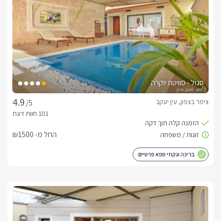
כלול באירוח
בקבוק יין, קפסולות אספרסו, נס קפה, סוכר.חלוקי רחצה רכים, 
מגבות רחצה , מגבות פנים וידיים, מוצרי טואלטיקה, סבונים, מרכך 
ושמפו.
סגול - סוויטת יוקרה
חשוב לדעת
צימר בצפון, עין יעקב
/5
בסופי שבוע ועונה חמה מינימום 2 לילות להזמנה. 48 שעות לפני 
החל מ- ₪1500
אינטימיות מוחלטת - כל סוויטה מבודדת מהשניה ומגודרת לשמירה 
בריכה וגקוזי ספא פרטיים
לצפייה במדיניות ותנאי הזמנה -
לחצו כאן
הזמנות טלפוניות בלבד
לפרטים נוספים או שאלות אנחנו פה לשירותכם