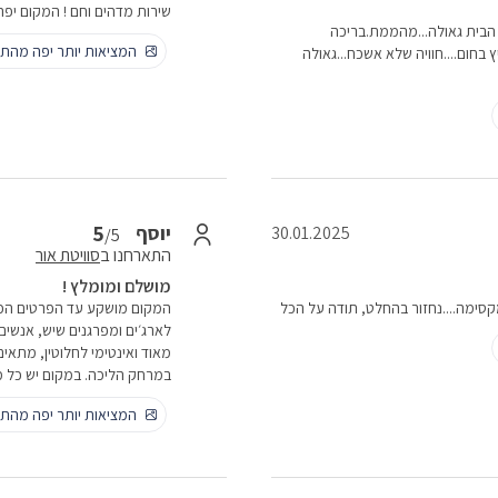
שירות מדהים וחם ! המקום יפה מ
 הבית גאולה...מהממת.בריכה
המציאות יותר יפה מהתמ
ץ בחום....חוויה שלא אשכח...גאולה
5
יוסף
30.01.2025
/5
התארחנו ב
סוויטת אור
מושלם ומומלץ !
קסימה....נחזור בהחלט, תודה על הכל
המקום מושקע עד הפרטים הכי
לארג׳ים ומפרגנים שיש, אנשים
מאוד ואינטימי לחלוטין, מתאים
במרחק הליכה. במקום יש כל מ
המציאות יותר יפה מהתמ