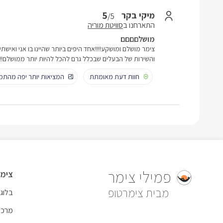
5
מיקי בקר
/5
התארחנו ב
סוויטת מוריה
מושלםםםם
צימר מושלם ומושקע!!!!אחד היפים ביותר שהיינו בו אני ואישתי
והשירות של הבעלים שבכלל גרם להכל להיות יותר ממושלם!!!
חוות דעת מאומתת
המציאות יותר יפה מהתמו
פמילי צימר
צימר
צימרטופ
בלוג
מרכז