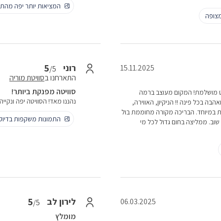
המציאות יותר יפה מהתמ
צופה
5
רוני
15.11.2025
/5
התארחנו ב
סוויטת מוריה
סוויטה מפנקת ביותר!
11/2 והחוויה הייתה פשוט מושלמת! המקום מעוצב ברמה
נהננו מאד! הסוויטה יפה ונקי
ה בכל פינה !! הניקיון, האווירה,
קת במיוחד. הבריכה מקורה מחוממת בול
התמונות משקפות בדיו
שאחזור שוב. ממליצה בחום גדול לכל מי
5
לירון לב
06.03.2025
/5
מומלץ