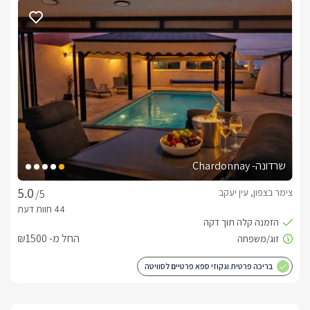
למכונת הקפה, סבונים ותמרוקי רחצה, מגבות רכות ונעימות.
ארוחות
תוכלו לתאם ארוחות בוקר מול בעלת המתחם
שרדונה- Chardonnay
צימר בצפון, עין יעקב
/5
החל מ- ₪1500
בריכה פרטית וגקוזי ספא פרטיים לסוויטה