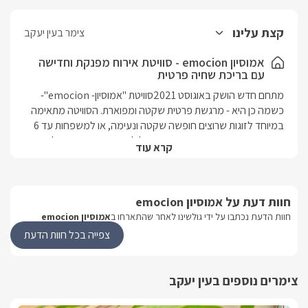
קצת עלינו
צימר בעין יעקב
אמוסיון emocion - סוויטת אירוח מפנקת וחדישה
עם בריכת שחיה פרטית
מתחם חדש הושק באוגוסט 2021סוויטת "אמוסיון- emocion"- 
כשמה כן היא - מרגשת פרטית שקטה ומפוארת. הסוויטה מתאימה 
במיוחד לזוגות שרוצים חופשה שקטה ונעימה, או למשפחות עד 6 
נפשות.שוכנת במושב עין יעקב שבגליל המערבי, בין נופים להרים 
קרא עוד
ועמקים.המתחם מגודר לשמירה על פרטיות מלאה כך שבריכת 
שחיה הפרטית לכם תהיה אינטימית ושקטה. עין יעקב, שבגליל 
המערבי- בצפון הארץ, סביב המושב המון אטרקציות ופעילויות 
חוות דעת על אמוסיון emocion
משפחתיות ורומנטיות. במושב תמצאו בית כנסת, מכולת, וגן 
שעשועים. ותוכלו להתייעץ עם המארחים בנוגע למקומות מומלצים 
חוות הדעת נכתבו על ידי גולשינו לאחר שהתארחו ב
אמוסיון emocion
בסביבה.מסעדות רומנטיות, טיולי טרקטורונים, טיולי ג'יפים, רכיבה 
צפייה בכל חוות הדעת
על סוסים, שווקים, מרכזי קניות ובילוי, ומסלולי הליכה רבים 
ופסטורליים.
צימרים נוספים בעין יעקב
הסוויטה