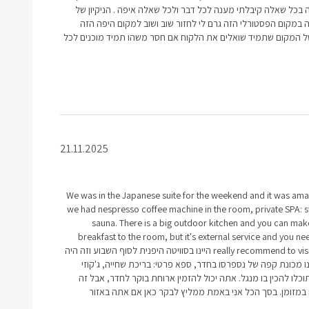
 בכל שאלה קיבלתי מענה לכל דבר ולכל שאלה איפה . הניקיון של
 במקום הפסטורלי הזה גרם לי לחזור שוב ושוב למקום היפה הזה
המקום שתמיד שואלים את הלקוח אם חסר משהו תמיד מוכנים לכל
21.11.2025
We was in the Japanese suite for the weekend and it was ama
we had nespresso coffee machine in the room, private SPA: 
sauna. There is a big outdoor kitchen and you can make
breakfast to the room, but it's external service and you need
really recommend to visit here if you are in the area היינו בסוויטה היפנית לסוף השבוע וזה היה
ו מכונת קפה של נספרסו בחדר, ספא פרטי: בריכת שחייה, ג'קוזי
תוכלו להכין בו מנגל. אתה יכול להזמין ארוחת בוקר לחדר, אבל זה
 במזומן. בסך הכל אני באמת ממליץ לבקר כאן אם אתה באזור