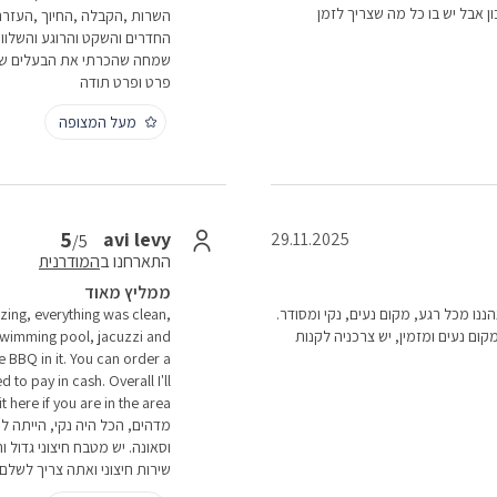
כון אבל יש בו כל מה שצריך לזמן
השרות ,הקבלה ,החיוך ,העזרה
החדרים והשקט והרוגע והשלווה
שמחה שהכרתי את הבעלים של 
פרט ופרט תודה
מעל המצופה
5
avi levy
29.11.2025
/5
התארחנו ב
המודרנית
ממליץ מאוד
י עד שבת, נהננו מכל רגע, מקום נעים, נקי ומסודר.
zing, everything was clean,
 נעים ומזמין, יש צרכניה לקנות
swimming pool, jacuzzi and
 BBQ in it. You can order a
 to pay in cash. Overall I'll
מדהים, הכל היה נקי, הייתה לנ
וסאונה. יש מטבח חיצוני גדול ו
שירות חיצוני ואתה צריך לשלם