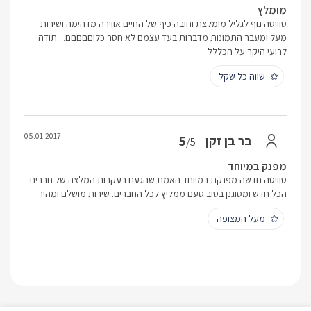
מומלץ
סוויטה נוף לגליל מומלצת וחובה כיף של החיים אווירה מדהימה ושירות
מעל ומעבר התמונות מדברות בעד עצמם לא חסר כלוםםםםם... תודה
לרועי היקר על הכללל
שווה כל שקל
05.01.2017
5
בר בן זקן
/5
מפנק במיוחד
סוויטה חדשה מפנקת במיוחד האמת שהגענו בעקבות המלצה של חברים
הכל חדש ומסוגנן בטוב טעם ממליץ לכל החברים. שירות מושלם ומהיר
מעל המצופה