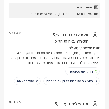
תודה על חוות הדעת המפרגנת, היה נפלא לארח אתכם!
22.04.2022
5
אלינה גינזבורג
/5
התארחנו ב
אחוזת יהלי'ס
נופש משפחתי מעולה!
המקום מאוד נקי, נוח, המטבח מעובזר היטב ומקום מתוחזק מעולה. הנוף
לירוק והים משגע! הבריכה מחוממת ונעימה, חדרים מפנקים. שולחן טניס
הוסיף מאוד לילדים. הייתה חוויה טובה מאוד, ממליצים בחום!
חוות דעת מאומתת
התמונות משקפות בדיוק את המתחם
מעל המצופה
01.04.2022
5
אור פיליפוביץ
/5