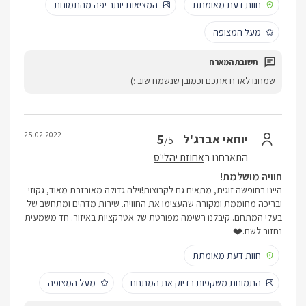
חוות דעת מאומתת
המציאות יותר יפה מהתמונות
מעל המצופה
שמחנו לארח אתכם וכמובן שנשמח שוב :)
25.02.2022
5
יוחאי אברג'ל
/5
התארחנו ב
אחוזת יהלי'ס
חוויה מושלמת!
היינו בחופשה זוגית, מתאים גם לקבוצות!וילה גדולה מאובזרת מאוד, גקוזי
ובריכה מחוממת ומקורה שהעצימו את החוויה. שירות מדהים ומתחשב של
בעלי המתחם. קיבלנו רשימה מפורטת של אטרקציות באיזור. חד משמעית
נחזור לשם.❤️
חוות דעת מאומתת
התמונות משקפות בדיוק את המתחם
מעל המצופה