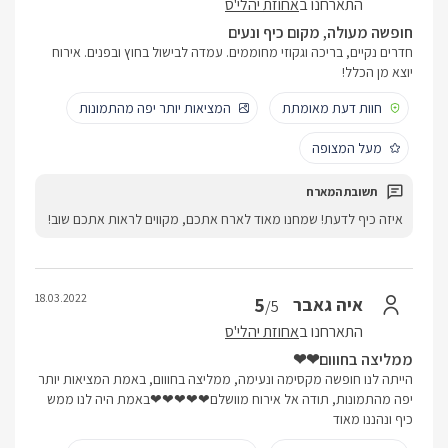
התארחנו ב
אחוזת יהלי'ס
חופשה מעולה, מקום כיף ונעים
חדרים נקיים, בריכה וגקוזי מחוממים. עמדה לבישול בחוץ ובפנים. אירוח
יוצא מן הכלל!
חוות דעת מאומתת
המציאות יותר יפה מהתמונות
מעל המצופה
איזה כיף לדעת! שמחנו מאוד לארח אתכם, מקווים לראות אתכם שוב!
18.03.2022
5
איה גאבר
/5
התארחנו ב
אחוזת יהלי'ס
ממליצה בחווום❤❤
הייתה לנו חופשה מקסימה ונעימה, ממליצה בחווום, באמת המציאות יותר
יפה מהתמונות, תודה אל אירוח מוושלם❤❤❤❤❤באמת היה לנו ממש
כיף ונהננו מאוד