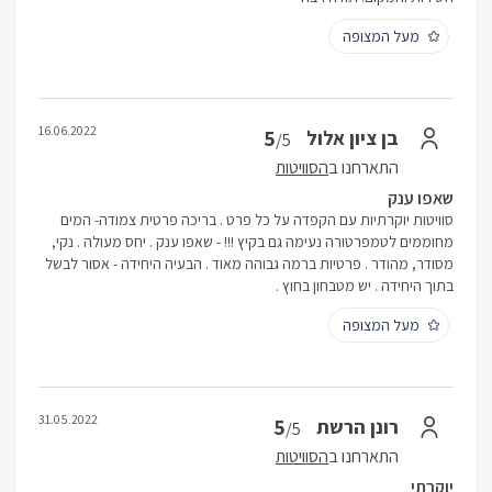
מעל המצופה
16.06.2022
5
בן ציון אלול
/5
התארחנו ב
הסוויטות
שאפו ענק
סוויטות יוקרתיות עם הקפדה על כל פרט . בריכה פרטית צמודה- המים
מחוממים לטמפרטורה נעימה גם בקיץ !!! - שאפו ענק . יחס מעולה . נקי,
מסודר, מהודר . פרטיות ברמה גבוהה מאוד . הבעיה היחידה - אסור לבשל
בתוך היחידה . יש מטבחון בחוץ .
מעל המצופה
31.05.2022
5
רונן הרשת
/5
התארחנו ב
הסוויטות
יוקרתי