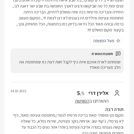
הגענו זוג + 2 ילדים קטנים , בת שבע אישה מדהימה !!! קיבלה אותנו בסבר
פנים יפות כל מה שביקשנו ורצינו לאורך החופשה בת שבע ישר דאגה לנו ,
היחידה והבריכה פרטיות ככה שזה מושלם לדתיים, הבריכה הייתה
מחוממת ונעימה והילדים היו בעננים לא רצו לצאת !!! , המקום מעוצב
ברמה גבוהה מאוד הכל ניראה בדיוק כמו בתמונות, הכל מתוחזק ונקי ,
בקיצור מקום מושלם !!!!
מעל המצופה
שמחתמ לארח אתכם איזה כיף לקבל חוות דעת כזו שמחממת את
הלב מעריכה מאודד
24.10.2022
5
אלירן דרי
/5
התארחנו ב
הסוויטות
תודה רבה
מקום נקי ומסודר מאוד בריכה פרטית לגמרי,מחוממת ונעימה מאוד, כיף
לא נורמלי, ג'קוזי טוב. ארוחת בוקר מצויינת, שירות נפלא, כל שאלה
ובקשה נענתה בצורה אדיבה ונעימה ביותר! אזור נעים כל הכבוד על
השירות והמקום. תודה רבה