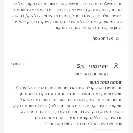
מקום מושלם! סוויטה גדולה ומרשימה, יש פרטיות מלאה במקום, הכל נקי
ומתוחזק ברמה גבוהה, מרגיש כמו בבית מלון, יש ג'קוזי ובריכה מחוממת
פרטיים, שולחן אוכל, עמדת מנגל, המקום מדהים ושווה כל שקל, בת שבע
אישה מקסימה, דאגה להכל מהפרטים הקטנים, פינקה בבקבוק יין של יקב
דלתון ושוקולדים, מי שרוצה להנות זה המקום!
מעל המצופה
23.10.2021
5
יוסי ומירי
/5
התארחנו ב
הסוויטות
חופשה מושלמת!!!!
מהרגע שבת שבע קבלה אותנו הבנו שהגענו למקום הנכון!!הכל היה כ"כ
מושלם ומפנק כמו התמונות ויותר.הצימר ענק עם תקרה גבוהה ונותן
תחושת מרחב מדהימה, המנורות הגבוהות פשוט עושות את זה!!הכל
מושקע לפרטים הקטנים, רואים שחשבתם עלינו:)הבריכה מחוממת נקיה,
ופשוט מזמינה, בחוץ היה ברד וסופת רעמים, ובבריכה חם ונעים ולא
מרגישים קור בכלל.הג'קוזי ענק וכיפי, באמת אחד הגדולים
שראיתי.בקיצור, ממליצים בחום - לחויה מושלמת!!!!!