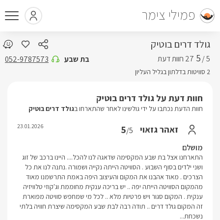
פמילי צימר
גולד דרים בוטיק
5
5 /
בת שבע
052-9787573
2 סוויטות בדלתון בגליל העליון
חוות דעת על גולד דרים בוטיק
חוות הדעת נכתבו על ידי גולשינו לאחר שהתארחו ב
גולד דרים בוטיק
23.01.2026
5
זאהר גזאוי
/5
מושלם
התארחנו אצל בת שבע המקסימה שדאגה לנו להכל.... היינו ברכב של זוג
ושני ילדים בסוף השבוע . הסוויטה הייתה נקייה ושמורה .נתנה לנו את כל
הצרכים . מאוד אהבנו את המקום והעיצוב היפה באמת התרשמנו מאוד
מהמקום הסוויטה הייתה יפה .. יש בריכה ענקית מחוממת וג'קוזי טלוויזיה
ענקית . המקום סגור ויש פרטיות מלא .. לכל מי שמחפש סוויטה מפוארת
זה המקום גולד דרים .. תודה רבה לבת שבע המקסימה שיצרת חוויה בלתי
נשכחת...