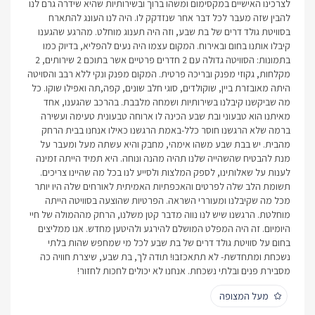
לצרכינו האישיים במקסימום ומשהו ברוך ובשירותיות שהיא שידרה גרם לנו
להבין שזה מעבר לכל דבר אחר שנזדקק לו. היה לנו העונג להתארח
בסוויטת גולד דרים של בת שבע, וזה היה תענוג מוחלט. מהרגע שהגענו
קיבלו אותנו בחום ובאירוח. המקום עצמו היה נעים להפליא, בדיוק כמו
בתמונות: הסוויטה גדולה עם 2 חדרים פרטיים אשר בתוכם 2 שירותים, 2
מקלחות, גקוזי מפנק ובריכה פרטית. המקום מפנק ונקי ללא רבב והסויטה
היתה מאובזרת ביין, שוקולדים, סוגי חלב שונים, קפה,תה ואפילו שוקו. כל
מה שביקשנו קיבלנו בשירותיות ושמחה מלבבת. בהרכב שהגענו, אחד
מאיתנו הוא טבעוני ובת שבע הכינה לו ארוחה טבעונית טעימה ועשירה
ברמה שלא הרגשנו חוסר כלל-באמת הרגשנו כאילו אנחנו בבית הרחק
מהבית. יש בבת שבע משהו אימהי, מחבק והיא עשתה מעל ומעבר על
מנת להבטיח שהשהייה שלנו תהיה מהנה ונוחה. היא תמיד הייתה זמינה
לענות על שאלותינו, לספק המלצות ולסייע לנו בכל מה שהיינו צריכים.
תשומת הלב שלה לפרטים והאכפתיות האמיתית לאורחים שלה היו יותר
מכל מה שקיבלנו ומעוררי השראה. הפרטיות שהוצעה בסוויטה הייתה
מוחלטת. הרגשנו שיש לנו נווה מדבר קטן משלנו, הרחק מההמולה של חיי
היומיום. זה היה המפלט המושלם להירגע ולהיטען מחדש. אנו ממליצים
בחום על סוויטת גולד דרים של בת שבע לכל מי שמחפש שהות בלתי
נשכחת ומתחדשת- לא תתאכזבו! תודה לך, בת שבע, שיצרת חוויה כה
מסבירת פנים ובלתי נשכחת. אנחנו לא יכולים לחכות לחזור!
מעל המצופה