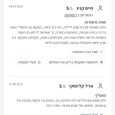
04.03.2025
5
חיים קניג
/5
התארחנו ב
הסוויטות
חוויה מיוחדת!
היינו בסוויטה של בת שבע ללילה, היה כיף מאוד, המקום נקי ומסודר מאוד.
בריכה כיפית ונעימה, מחוממת בחורף, כך שאפשר לרחוץ גם כשקר.
הסוויטה חדישה יחסית ומודרנית, מים חמים בשפע, מקלחת מפנקת. בת
שבע אישה מקסימה נעימה, והוגנת.תהנו מלא!
חוות דעת מאומתת
התמונות משקפות בדיוק את המתחם
מעל המצופה
27.09.2023
5
אדל קלינסקי
/5
מומלץ
היינו סופש עם הילדים. היה מדהים, נקי, מפנק וכל בקשה נענתה מיד
ובשמחה. תחושה של חופש אמיתי. תודה רבה!
מעל המצופה