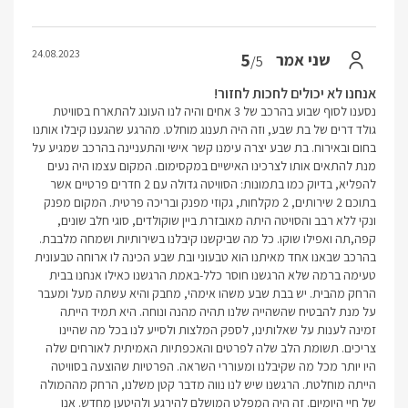
24.08.2023
5
שני אמר
/5
אנחנו לא יכולים לחכות לחזור!
נסענו לסוף שבוע בהרכב של 3 אחים והיה לנו העונג להתארח בסוויטת
גולד דרים של בת שבע, וזה היה תענוג מוחלט. מהרגע שהגענו קיבלו אותנו
בחום ובאירוח. בת שבע יצרה עימנו קשר אישי והתעניינה בהרכב שמגיע על
מנת להתאים אותו לצרכינו האישיים במקסימום. המקום עצמו היה נעים
להפליא, בדיוק כמו בתמונות: הסוויטה גדולה עם 2 חדרים פרטיים אשר
בתוכם 2 שירותים, 2 מקלחות, גקוזי מפנק ובריכה פרטית. המקום מפנק
ונקי ללא רבב והסויטה היתה מאובזרת ביין שוקולדים, סוגי חלב שונים,
קפה,תה ואפילו שוקו. כל מה שביקשנו קיבלנו בשירותיות ושמחה מלבבת.
בהרכב שבאנו אחד מאיתנו הוא טבעוני ובת שבע הכינה לו ארוחה טבעונית
טעימה ברמה שלא הרגשנו חוסר כלל-באמת הרגשנו כאילו אנחנו בבית
הרחק מהבית. יש בבת שבע משהו אימהי, מחבק והיא עשתה מעל ומעבר
על מנת להבטיח שהשהייה שלנו תהיה מהנה ונוחה. היא תמיד הייתה
זמינה לענות על שאלותינו, לספק המלצות ולסייע לנו בכל מה שהיינו
צריכים. תשומת הלב שלה לפרטים והאכפתיות האמיתית לאורחים שלה
היו יותר מכל מה שקיבלנו ומעוררי השראה. הפרטיות שהוצעה בסוויטה
הייתה מוחלטת. הרגשנו שיש לנו נווה מדבר קטן משלנו, הרחק מההמולה
של חיי היומיום. זה היה המפלט המושלם להירגע ולהיטען מחדש. אנו