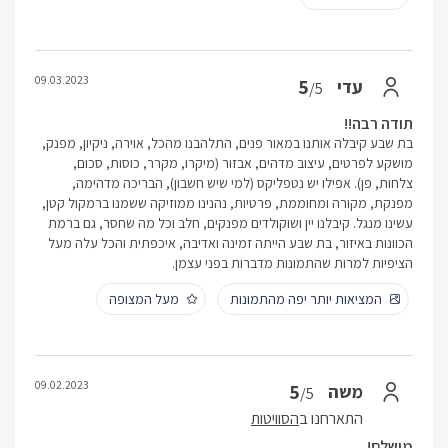
09.03.2023
5
עדי
/5
תודה רבה!!
בת שבע קיבלה אותנו במאור פנים, התלהבנו מהכל, אוירה, ניקיון, מפנק,
מושקע לפרטים, עיצוב מדהים, אבזור (מיקרו, מקרר, כוסות, סכום,
צלחות, פן). אפילו יש נטפליקס (למי שיש חשבון), הבריכה מדהימה,
מפנקת, מקורה ומחוממת, פרטיות, נהנינו ממוזיקה ששמנו ברמקול קטן,
עשינו מנגל. קיבלנו יין ושוקולדים מפנקים, חלב וכל מה שחסר, גם ברמת
הכוונות באיזור, בת שבע הייתה זמינה ואדיבה, איכפתית והכל עלה מעל
הציפיות למרות שהתמונות מדברות בפני עצמן.
המציאות יותר יפה מהתמונות
מעל המצופה
09.02.2023
5
משה
/5
התארחנו ב
הסוויטות
מושלם!