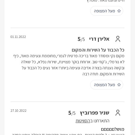
היינו ונהננו מאוד. מומלץ
מעל המצופה
01.11.2022
5
אלירן דרי
/5
כל הכבוד על השירות והמקום
מקום נקי ומסודר מאוד בריכה פרטית לגמרי,מחוממת ונעימה מאוד, כיף
לא נורמלי, ג'קוזי טוב. ארוחת בוקר מצויינת, שירות נפלא, כל שאלה
ובקשה נענתה בצורה אדיבה ונעימה ביותר! אזור נעים כל הכבוד על
השירות והמקום. תודה רבה
מעל המצופה
27.10.2022
5
שניר פפרוביץ
/5
התארחנו ב
הסוויטות
מושלםםםםם