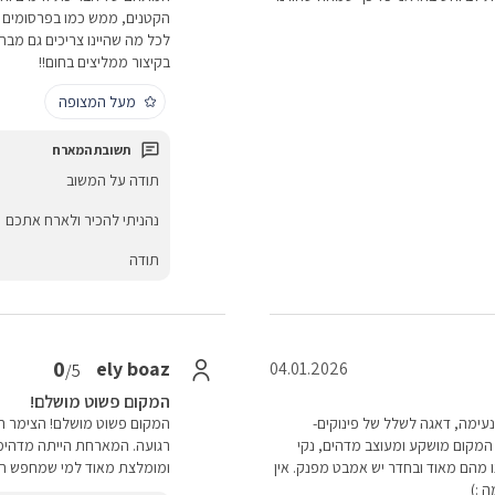
הקטנים, ממש כמו בפרסומים ול
לכל מה שהיינו צריכים גם מבחי
בקיצור ממליצים בחום!!
מעל המצופה
תודה על המשוב
נהניתי להכיר ולארח אתכם
תודה
0
ely boaz
04.01.2026
/5
המקום פשוט מושלם!
נעימה, דאגה לשלל של פינוקים-
המקום פשוט מושלם! הצימר היה
ים. המקום מושקע ומעוצב מדהים, נקי
רגועה. המארחת הייתה מדהימה
 מהם מאוד ובחדר יש אמבט מפנק. אין
ומומלצת מאוד למי שמחפש חו
 :)