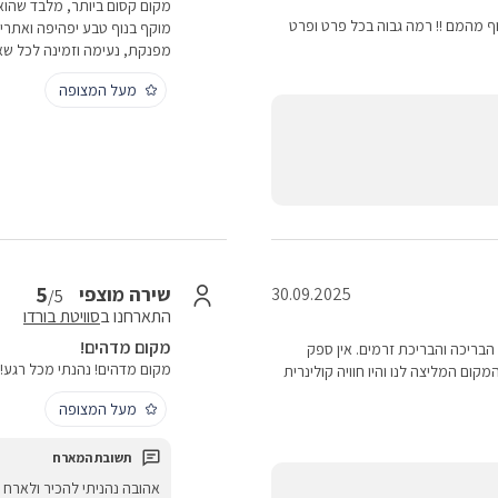
מקום קסום ביותר, מלבד שהוא י
וף מהמם !! רמה גבוה בכל פרט ופרט
מוקף בנוף טבע יפהיפה ואתרים
מפנקת, נעימה וזמינה לכל שא
מעל המצופה
5
שירה מוצפי
30.09.2025
/5
התארחנו ב
סוויטת בורדו
מקום מדהים!
 הבריכה והבריכת זרמים. אין ספק
מקום מדהים! נהנתי מכל רגע! 
ום המליצה לנו והיו חוויה קולינרית
מעל המצופה
אהובה נהניתי להכיר ולארח