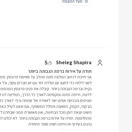
מעל המצופה
5
Sheleg Shapira
/5
תודה על אירוח ברמה הגבוהה ביותר
אני חייבת לכתוב המלצה חמה מהלב על סוויטות פרונסין. ממש 
לשני לילות כדי לחגוג יום הולדת יחד עם זוג חברים נוסף, וכל
נקייה וברמה הגבוהה ביותר. קיבלה את פנינו פרונסין המהממת
לדעת, הייתה זמינה ומקסימה לאורך כל הדרך, המליצה לנו לא
טעימים והכניסה אותנו ישר לאווירה של שמחה וכיף. לאורך כל
הג׳קוזי, הקמין, הסאונה והחלל המשותף, וגם יצאנו לטייל באז
פשוט יוצאת דופן מכל הבחינות, ואין מאושרת ממני שבחרנו ל
מהחלומות. תודה על אירוח ברמה הגבוהה ביותר. לא יכולנו ל
נהנינו בטירוף וזו הייתה חוויה סופר מיוחדת