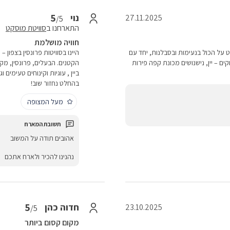
5
נוי
27.11.2025
/5
התארחנו ב
סוויטת מוסקט
חוויה מושלמת
ט על הכול בנעימות ובסבלנות, יחד עם
היינו בסוויטות פרונסין בצפון
קים – יין, נישנושים מכונת קפה פירות
הקטנים. הבעלים, פרונסין, מק
ביין , עוגיות וקינוחים טעימי
בהחלט נחזור שוב!
מעל המצופה
אהובים תודה על המשוב
נהנינו להכיר ולארח אתכם
5
חדוה כהן
23.10.2025
/5
מקום קסום ביותר