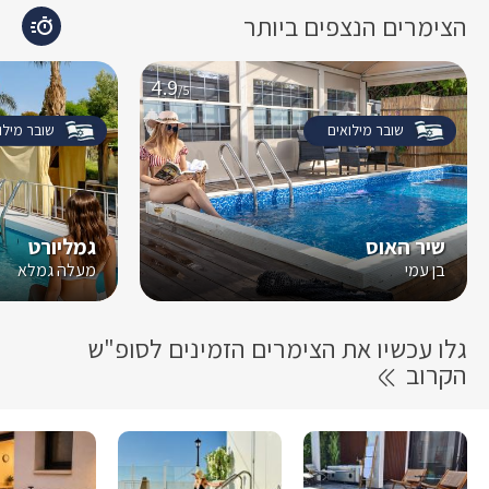
הצימרים הנצפים ביותר
4.9
/5
שובר מילואים
שובר מילו
שיר האוס
גמליורט
בן עמי
מעלה גמלא
גלו עכשיו את הצימרים הזמינים לסופ"ש
הקרוב