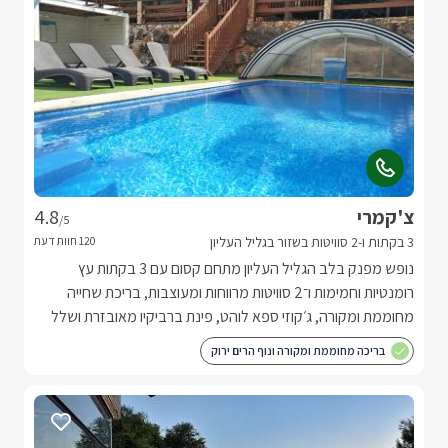
צ'קמרי
4.8
/5
3 בקתות ו-2 סוויטות בשזור בגליל העליון
נופש מפנק בלב הגליל העליון מתחם קסום עם 3 בקתות עץ
רומנטיות וחמימות ו־2 סוויטות מרווחות ומעוצבות, בריכת שחייה
מחוממת ומקורה, ג׳קוזי ספא לוהט, פינת ברביקיו מאובזרת ושלל
פינוקים לחופשה מושלמת של רוגע, טבע מול נוף פסטורלי.
בריכה מחוממת ומקורה ונוף הרים ירוק