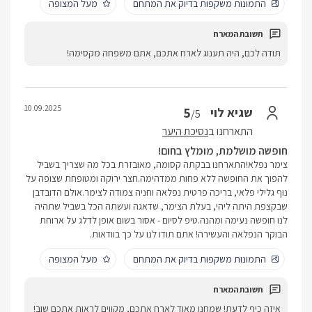
התמונות משקפות בדיוק את המתחם
מעל המצופה
תודה לכם, היה תענוג לארח אתכם, אתם משפחה מקסימה!
10.09.2025
5
שגיא לוי
/5
התארחנו ב
נסיכת היער
חופשה מושלמת, מומלץ בחום!
צימר נפלא!התארחנו בבקתה קסומה, מאובזרת בכל מה שצריך בשביל
להפוך את החופשה ללא פחות ממדהימה.חצר ירוקה ומטופחת שצופה על
נוף גלילי פלאי, בריכה פרטית נפלאה וחניה צמודה לצימר.אולם הדובדבן
שבקצפת היתה ליהי, בעלת הצימר, שדאגה ועשתה הכל בשביל שתהיה
לנו חופשה נעימה ומהנה.טיפ לסיום - אסור בשום אופן לדלג על ארוחת
הבוקר הנפלאה והעשירה! אתם תודו לנו על כך בוודאות.
התמונות משקפות בדיוק את המתחם
מעל המצופה
איזה כיף לדעת! שמחנו מאוד לארח אתכם, מקווים לראות אתכם שוב!