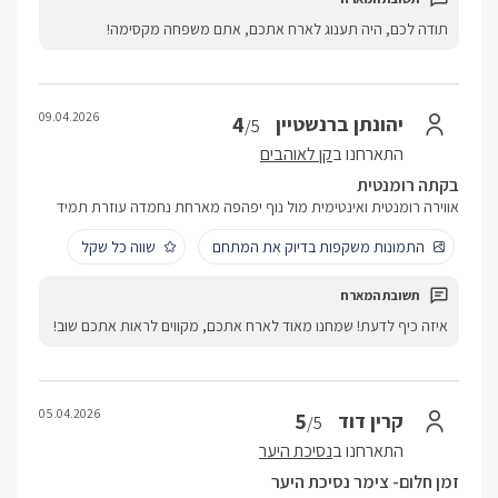
תודה לכם, היה תענוג לארח אתכם, אתם משפחה מקסימה!
09.04.2026
4
יהונתן ברנשטיין
/5
התארחנו ב
קן לאוהבים
בקתה רומנטית
אווירה רומנטית ואינטימית מול נוף יפהפה מארחת נחמדה עוזרת תמיד
התמונות משקפות בדיוק את המתחם
שווה כל שקל
איזה כיף לדעת! שמחנו מאוד לארח אתכם, מקווים לראות אתכם שוב!
05.04.2026
5
קרין דוד
/5
התארחנו ב
נסיכת היער
זמן חלום- צימר נסיכת היער