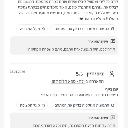
קודם כל ליהי ושמואל קיבלו ואירחו אותנו בצורה מהממת. הרגשנו נוח
לבקש את עזרתם ולהתנהל מולם, מאוד נחמדים.היינו בבקתת נסיכת
היער שכוללת ג׳קוזי ובריכה מחוממת, נשנושים מתוקים ויין. הכל היה
מושלם!! ממליצה מאוד ❤️
התמונות משקפות בדיוק את המתחם
מעל המצופה
תודה לכם, היה תענוג לארח אתכם, אתם משפחה מקסימה!
13.01.2026
5
ציפי דיין
/5
התארחנו ב
וילה - ספא חלום לזוג
יום כייף
השירות היה אדיב נעים וטעים נהנינו מאוד מיום הכייף
התמונות משקפות בדיוק את המתחם
מעל המצופה
תודה על חוות הדעת המפרגנת, היה נפלא לארח אתכם!