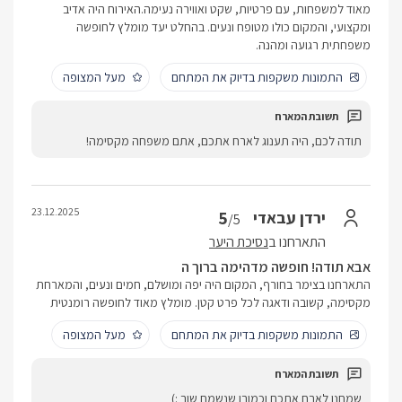
מאוד למשפחות, עם פרטיות, שקט ואווירה נעימה.האירוח היה אדיב
ומקצועי, והמקום כולו מטופח ונעים. בהחלט יעד מומלץ לחופשה
משפחתית רגועה ומהנה.
התמונות משקפות בדיוק את המתחם
מעל המצופה
תודה לכם, היה תענוג לארח אתכם, אתם משפחה מקסימה!
23.12.2025
5
ירדן עבאדי
/5
התארחנו ב
נסיכת היער
אבא תודה! חופשה מדהימה ברוך ה
התארחנו בצימר בחורף, המקום היה יפה ומושלם, חמים ונעים, והמארחת
מקסימה, קשובה ודאגה לכל פרט קטן. מומלץ מאוד לחופשה רומנטית
התמונות משקפות בדיוק את המתחם
מעל המצופה
שמחנו לארח אתכם וכמובן שנשמח שוב :)