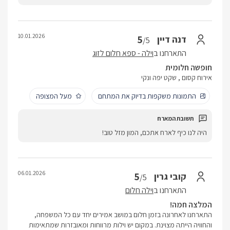
10.01.2026
5
דנה דיין
/5
התארחנו ב
וילה - ספא חלום לזוג
חופשה חלומית
אירוח קסום , שקט יפה ונקי
התמונות משקפות בדיוק את המתחם
מעל המצופה
היה לנו כיף לארח אתכם, המון מזל טוב!
06.01.2026
5
קובי גרין
/5
התארחנו ב
וילה חלום
המלצה חמה!
התארחנו לאחרונה בזמן חלום במושב אמירים יחד עם כל המשפחה,
והחוויה הייתה מצוינת. במקום יש וילות מרווחות ומאובזרות שמתאימות