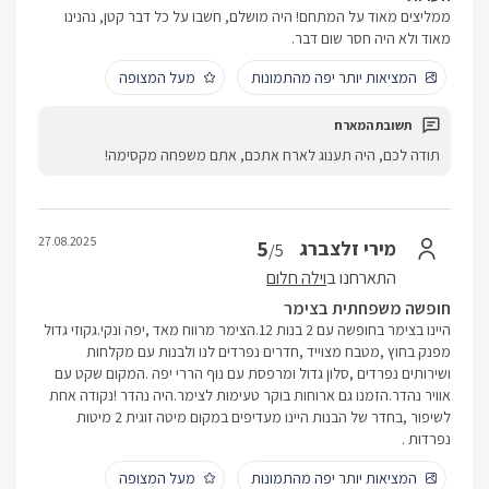
ממליצים מאוד על המתחם! היה מושלם, חשבו על כל דבר קטן, נהנינו
מאוד ולא היה חסר שום דבר.
המציאות יותר יפה מהתמונות
מעל המצופה
תודה לכם, היה תענוג לארח אתכם, אתם משפחה מקסימה!
27.08.2025
5
מירי זלצברג
/5
התארחנו ב
וילה חלום
חופשה משפחתית בצימר
היינו בצימר בחופשה עם 2 בנות 12.הצימר מרווח מאד ,יפה ונקי.גקוזי גדול
מפנק בחוץ ,מטבח מצוייד ,חדרים נפרדים לנו ולבנות עם מקלחות
ושירותים נפרדים ,סלון גדול ומרפסת עם נוף הררי יפה .המקום שקט עם
אוויר נהדר.הזמנו גם ארוחות בוקר טעימות לצימר.היה נהדר !נקודה אחת
לשיפור ,בחדר של הבנות היינו מעדיפים במקום מיטה זוגית 2 מיטות
נפרדות .
המציאות יותר יפה מהתמונות
מעל המצופה