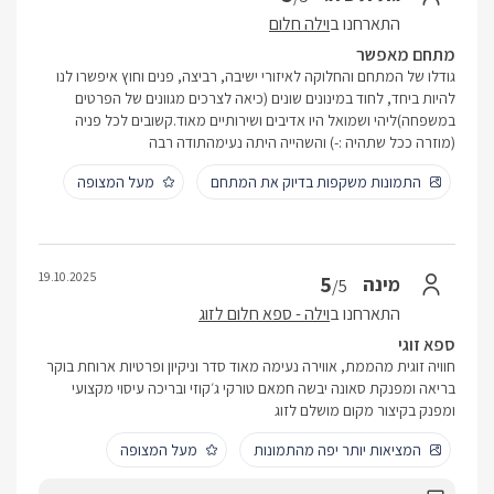
התארחנו ב
וילה חלום
מתחם מאפשר
גודלו של המתחם והחלוקה לאיזורי ישיבה, רביצה, פנים וחוץ איפשרו לנו
להיות ביחד, לחוד במינונים שונים (כיאה לצרכים מגוונים של הפרטים
במשפחה)ליהי ושמואל היו אדיבים ושירותיים מאוד.קשובים לכל פניה
(מוזרה ככל שתהיה :-) והשהייה היתה נעימהתודה רבה
התמונות משקפות בדיוק את המתחם
מעל המצופה
19.10.2025
5
מינה
/5
התארחנו ב
וילה - ספא חלום לזוג
ספא זוגי
חוויה זוגית מהממת, אווירה נעימה מאוד סדר וניקיון ופרטיות ארוחת בוקר
בריאה ומפנקת סאונה יבשה חמאם טורקי ג׳קוזי ובריכה עיסוי מקצועי
ומפנק בקיצור מקום מושלם לזוג
המציאות יותר יפה מהתמונות
מעל המצופה