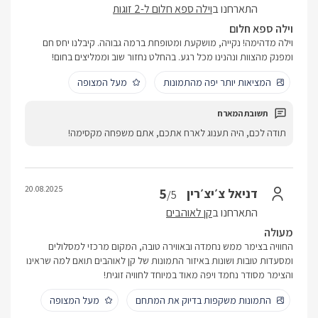
התארחנו ב
וילה ספא חלום ל-2 זוגות
וילה ספא חלום
וילה מדהימה! נקייה, מושקעת ומטופחת ברמה גבוהה. קיבלנו יחס חם
ומפנק מהצוות ונהנינו מכל רגע. בהחלט נחזור שוב וממליצים בחום!
המציאות יותר יפה מהתמונות
מעל המצופה
תודה לכם, היה תענוג לארח אתכם, אתם משפחה מקסימה!
20.08.2025
5
דניאל צ׳יצ׳רין
/5
התארחנו ב
קן לאוהבים
מעולה
החוויה בצימר ממש נחמדה ובאווירה טובה, המקום מרכזי למסלולים
ומסעדות טובות ושונות באיזור התמונות של קן לאוהבים תואם למה שראינו
והצימר מסודר נחמד ויפה מאוד במיוחד לחוויה זוגית!
התמונות משקפות בדיוק את המתחם
מעל המצופה