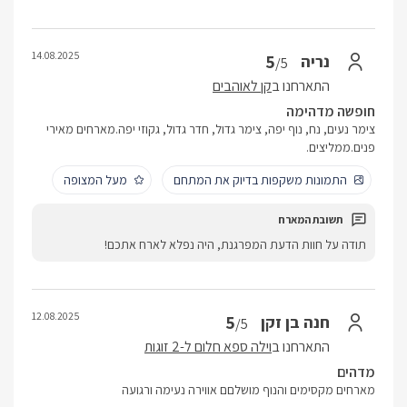
14.08.2025
5
נריה
/5
התארחנו ב
קן לאוהבים
חופשה מדהימה
צימר נעים, נח, נוף יפה, צימר גדול, חדר גדול, גקוזי יפה.מארחים מאירי
פנים.ממליצים.
התמונות משקפות בדיוק את המתחם
מעל המצופה
תודה על חוות הדעת המפרגנת, היה נפלא לארח אתכם!
12.08.2025
5
חנה בן זקן
/5
התארחנו ב
וילה ספא חלום ל-2 זוגות
מדהים
מארחים מקסימים והנוף מושלםם אווירה נעימה ורגועה