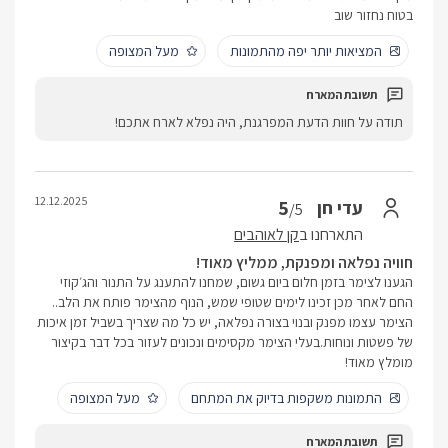
בטוח נחזור שוב
המציאות יותר יפה מהתמונות
מעל המצופה
תודה על חוות הדעת המפרגנת, היה נפלא לארח אתכם!
12.12.2025
5
עדי חן
/5
התארחנו ב
קן לאוהבים
חוויה נפלאה ומפנקת, ממליץ מאוד!
הגענו לצימר בזמן חלום ביום גשום, שמחנו להתענג על התנור והג׳קוזי
החם לאחר מכן זכינו לימים שטופי שמש, הנוף מהצימר פותח את הלב..
הצימר עצמו מפנק ובנוי בצורה נפלאה, יש כל מה שצריך בשביל זמן איכות
של פשטות ונוחות.בעלי הצימר מקסימים ונכונים לעזור בכל דבר בקיצור
מומלץ מאוד!
התמונות משקפות בדיוק את המתחם
מעל המצופה