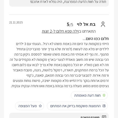
תודה על חוות הדעת המפרגנת, היה נפלא לארח אתכם!
21.11.2025
5
בת אל לוי
/5
התארחנו ב
וילה ספא חלום ל-2 זוגות
חלום כמו השם...
הייתי במקומות עד היום וזה באמת משהו לא רגיל...הגעתי עם 3 ילדים
לילדים יש מלא מה לעשות (למרות שלא צריך יותר מהבריכה) ונתחיל
מהנוף...זה נוף לא אמיתי וזה באמת משהו שאסור לפספס. ניקיון ברמה
הכי גבוהה שיש וזה חשוב מאוד!!! לצערי בארץ מקומות לא מקפידים על זה
וזה לא מובן מאליו. יש הכל במקום באמת שלא צריך לבוא עם כלום.חשבו
על הכל ברמת המתקנים, תאורה, רמקול בלוטות, נינגה, מטבח מאובזר
ורמת אירוח. למבוגרים ברמה הכי גבוהה חמאם, סאונה, ג'קוזי
זרמים.ארוחת בוקר נדירה!!יש מלא מקומות ישיבה, מיטות נוחות ומצעים
נעימים ממש.מסאג מעולה ברמה גבוהה.באמת וואוו ותודה ענקית ענקית.
חוות דעת מאומתת
התמונות משקפות בדיוק את המתחם
מעל המצופה