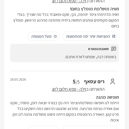
התארחנו ב
וילה - ספא חלום לזוג
חוויה מושלמת מומלץ בחום!
חוויה מדהימה! צימר יפהפה, נקי, שקט ומאובזר בכל מה שצריך. בעלי
המקום מקסימים ונותנים תחושה ביתית ומזמינה מהרגע הראשון. מומלץ
בחום
המציאות יותר יפה מהתמונות
מעל המצופה
בשמחה רבה, שמחנו לארח אתכם.
26.05.2026
5
רים עסאף
/5
התארחנו ב
וילה - ספא חלום לזוג
חופשה מהנה
הייתה לנו חופשה מושלמתהצימר היה נקי בצורה יוצאת דופן, מסודר, שקט
ועם אווירה נעימה ומרגיעה. מהרגע שהגענו הרגשנו כמה השקיעו בכל
פרט קטן. האווירה הרומנטית במקום הייתה פשוט מושלמת ונתנה לנו זמן
איכות