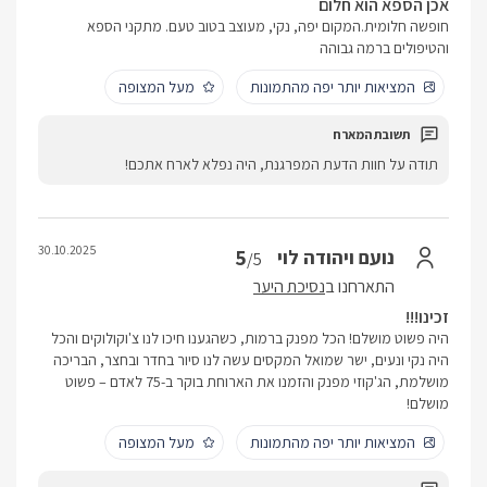
אכן הספא הוא חלום
חופשה חלומית.המקום יפה, נקי, מעוצב בטוב טעם. מתקני הספא
והטיפולים ברמה גבוהה
המציאות יותר יפה מהתמונות
מעל המצופה
תודה על חוות הדעת המפרגנת, היה נפלא לארח אתכם!
30.10.2025
5
נועם ויהודה לוי
/5
התארחנו ב
נסיכת היער
זכינו!!!
היה פשוט מושלם! הכל מפנק ברמות, כשהגענו חיכו לנו צ'וקולוקים והכל
היה נקי ונעים, ישר שמואל המקסים עשה לנו סיור בחדר ובחצר, הבריכה
מושלמת, הג'קוזי מפנק והזמנו את הארוחת בוקר ב-75 לאדם – פשוט
מושלם!
המציאות יותר יפה מהתמונות
מעל המצופה