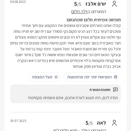
04.08.2025
5
יורם אלבז
/5
התארחנו ב
וילה חלום
חופשה אמיתית חלום שמתגשם
קיבלו אותנו מארחים שמבינים ונושמים את המקצוע עם חיוך אמיתי
ומוכנים לעזור בכל רגע הכינו מקום נקי מסודר עם ריח טוב יש חנייה נוחה
נוף חלומי עם אקלים מצויין לא היו זבובים ויתושים מתקני הספא מעולים
חצר מאובזרת בטוב טעם מיזוג אוויר תקין מיטות נוחות מצעים וכריות נוחים
והכל נקי ומריח טובמטבח מאובזר מעל ומעבר פינת קפה ברמת על
ובעיקר המארחים הכי טובים שפגשתי נופש ששווה כל שקל באיזור ישנם
אטרקציות ומקומות בילוי איכותיים ומהשווים שיש במדינה ראש הנקרה
אכזיב כנרת ועודאין ספק שנחזור
המציאות יותר יפה מהתמונות
מעל המצופה
תודה לכם, היה תענוג לארח אתכם, אתם משפחה מקסימה!
30.07.2025
5
לאה
/5
התארחנו ב
וילה - ספא חלום לזוג