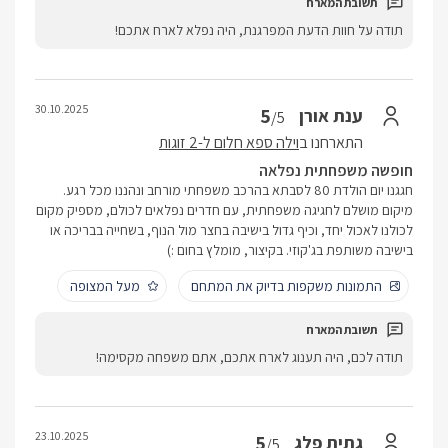
תודה על חוות הדעת המפרגנת, היה נפלא לארח אתכם!
30.10.2025
5
ענת אורן
/5
התארחנו ב
וילה ספא חלום ל-2 זוגות
חופשה משפחתית נפלאה
חגגנו יום הולדת 80 לסבתא בהרכב משפחתי מורחב ונהננו מכל רגע.
מיקום מושלם לחגיגה משפחתית, עם חדרים נפלאים לכולם, מספיק מקום
לכולנו לאכול יחד, וכיף גדול בישיבה בחצר מול הנוף, בשחייה בבריכה או
בישיבה משותפת בג'קוזי. בקיצור, מומלץ בחום :)
התמונות משקפות בדיוק את המתחם
מעל המצופה
תודה לכם, היה תענוג לארח אתכם, אתם משפחה מקסימה!
23.10.2025
5
גתית פלג
/5