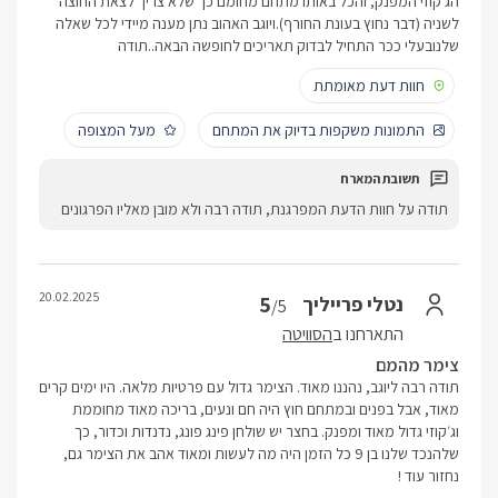
הג'קוזי המפנק, והכל באותו מתחם מחומם כך שלא צריך לצאת החוצה
לשניה (דבר נחוץ בעונת החורף).ויוגב האהוב נתן מענה מיידי לכל שאלה
שלנובעלי ככר התחיל לבדוק תאריכים לחופשה הבאה..תודה
חוות דעת מאומתת
התמונות משקפות בדיוק את המתחם
מעל המצופה
תודה על חוות הדעת המפרגנת, תודה רבה ולא מובן מאליו הפרגונים
20.02.2025
5
נטלי פרייליך
/5
התארחנו ב
הסוויטה
צימר מהמם
תודה רבה ליוגב, נהננו מאוד. הצימר גדול עם פרטיות מלאה. היו ימים קרים
מאוד, אבל בפנים ובמתחם חוץ היה חם ונעים, בריכה מאוד מחוממת
וג׳קוזי גדול מאוד ומפנק. בחצר יש שולחן פינג פונג, נדנדות וכדור, כך
שלהנכד שלנו בן 9 כל הזמן היה מה לעשות ומאוד אהב את הצימר גם,
נחזור עוד !