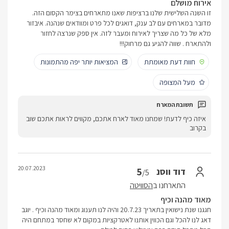
אירוח מושלם
זו השנה השלישית שלנו ברציפות שאנו מתארחים בצימר הקסום הזה.
מדובר במארחים עם לב ענק, דואגים לכל פרט ומוודאים שנהנה. איבזור
מלא של כל מה שצריך לאירוח ומעבר לזה. אין ספק שנרצה לחזור
ולהתארח . שווה להגיע גם מרחוק!!!
חוות דעת מאומתת
המציאות יותר יפה מהתמונות
מעל המצופה
איזה כיף לדעת! שמחנו מאוד לארח אתכם, מקווים לראות אתכם שוב
בקרוב
20.07.2023
5
דוד ווסנ
/5
התארחנו ב
הסוויטה
מאוד מהנה וכיף
חגגנו שנת נישואין בתאריך 20.7.23 והיה לנו תענוג ומאוד מהנה וכיף . יוגב
דאג לנו להכל וגם הכווין אותנו לאטרקציות במקום לא שחסר במתחם היה