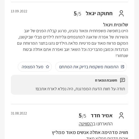
13.09.2022
5
חתוקה יגאל
/5
שלומית ויגאל
היינו בחופשה משפחתית ומאוד נהנינו, מרגע קבלת הפנים של יוגב
והשירות של אפרת שדאגה למתנפחים וגלידות לילדים מבלי שביקשנו,
המקום מרווח מאוד עם פרטיות מלאה.הילדים נהנו בחצר המרווחת עם
הנדנדות וכמובן מהבריכה וכל השאר.יוגב ואפרת אתם אחלה ובטוח
שנחזור!
התמונות משקפות בדיוק את המתחם
מעל המצופה
תודה על חוות הדעת המפרגנת, היה נפלא לארח אתכם!
31.08.2022
5
אמיר חדד
/5
התארחנו ב
הסוויטה
חוויה מדהימה אחלה אנשים מאוד ממליץ
אירוח מדהים ממליץ מאוד