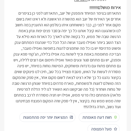
אירוח מושלם!!!!!!!
התארחנו בצימר המיוחד והמפנק של יוגב, התארחנו לפני כן בצימרים
אחרים אך האירוח של יוגב הוא מהשורה הראשונה ולא ראינו זאת בשום
מקום אחר לפני כן, כבר כששוחחנו איתו בטלפון הוא התעניין במה חשוב
לנו וכשהגענו הוא קיבל אותנו כל כך יפה ובסבר פנים יפות ונתן באמת
הרגשה טובה של ממש, כל בקשה שלנו לאורך כל הארוח הוא מילא על
הצד הטוב ביותר ואפילו מעבר ועשה הכל הכל כדי שנהנה! המתחם ענק
ופשוט מדהים!! יש בו כל מה שחפצים להנות בחופשה ואפילו מעבר,
הבריכה מחוממת באמת וכיף לשהות בה אפילו בלילה, הג'קוזי ספא ענק
ומפנק, יש גם מתחם סגור ונעים מאוד ואפילו חימום אם רוצים ללילה, ויש
גם מתחם פתוח עם נדנדות ומשחקים, המיטות נוחות במיוחד, יש פינה
מסודרת לעשות על האש, מטבח מצוייד בכל טוב, חיכו לנו פינוקים שווים.
בקיצור נהננו כל כך שלא רצינו לצאת לשום מקום אחר, אין ספק שהמקום
הזה מושלם לזוגות ולמשפחות, מארח מדהים במיוחד שנותן הרגשה טובה
של נוחות ושחרור (כל מה שביקשנו הוא השאיר לנו ליד הדלת לפרטיות
מלאה) והמתחם כולו פרטי ממש, אפילו יש חניה מסודרת לרכב במתחם
שזה ממש ממש נוח. בקיצור, אין לי ספק שזה המקום המנצח מבחינתנו
ועוד נשוב, תודה גדולה!!!!
חוות דעת מאומתת
המציאות יותר יפה מהתמונות
מעל המצופה