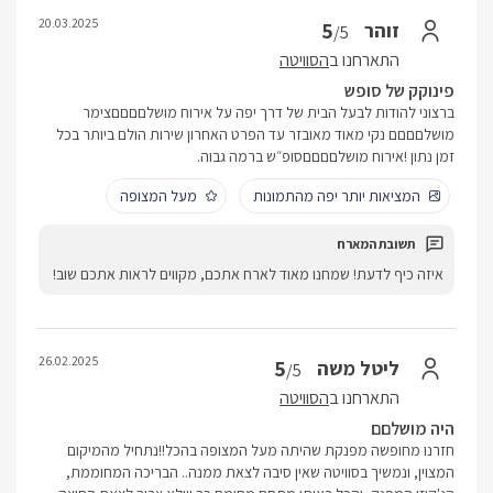
20.03.2025
5
זוהר
/5
התארחנו ב
הסוויטה
פינוקק של סופש
ברצוני להודות לבעל הבית של דרך יפה על אירוח מושלםםםםצימר
מושלםםםם נקי מאוד מאובזר עד הפרט האחרון שירות הולם ביותר בכל
זמן נתון !אירוח מושלםםםםסופ״ש ברמה גבוה.
המציאות יותר יפה מהתמונות
מעל המצופה
איזה כיף לדעת! שמחנו מאוד לארח אתכם, מקווים לראות אתכם שוב!
26.02.2025
5
ליטל משה
/5
התארחנו ב
הסוויטה
היה מושלםם
חזרנו מחופשה מפנקת שהיתה מעל המצופה בהכל!!נתחיל מהמיקום
המצוין, ונמשיך בסוויטה שאין סיבה לצאת ממנה.. הבריכה המחוממת,