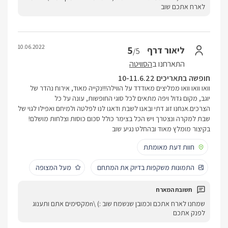
לארח אתכם שוב
10.06.2022
5
ליאור דרף
/5
התארחנו ב
הסוויטה
חופשה בתאריכים 10-11.6.22
וואו וואו וואו ממליצים מאודדד על הווילה!!!נקייה מאוד, אירוח נהדר של
יוגב, מקום גדול ויפה מתאים לכל סוגי החופשות, עונה על כל
הצרכים.אנחנו זוג דתי ובאנו לשבת ודאגו לנו לפלטה ולמיחם ואפילו לגוי של
שבת למקרה ונצטרך ויש הכל בצימר כולל סכום כוסות וצלחות מושלם!
בקיצור מומלץ מאוד ובהחלט נגיע שוב
חוות דעת מאומתת
התמונות משקפות בדיוק את המתחם
מעל המצופה
שמחנו לארח אתכם וכמובן שנשמח שוב :) \nמקסימים אתם ותענוג
לפנק אתכם