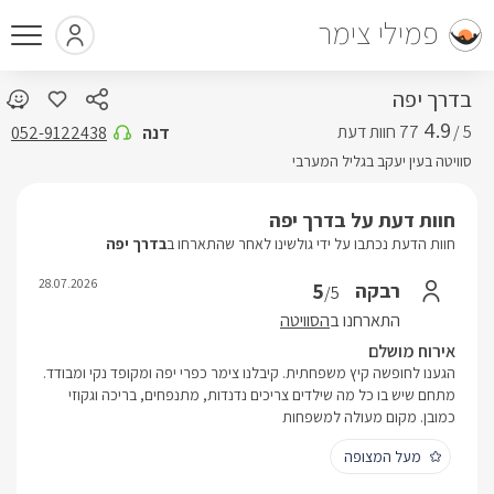
פמילי צימר
בדרך יפה
4.9
5 /
דנה
052-9122438
סוויטה בעין יעקב בגליל המערבי
חוות דעת על בדרך יפה
חוות הדעת נכתבו על ידי גולשינו לאחר שהתארחו ב
בדרך יפה
28.07.2026
5
רבקה
/5
התארחנו ב
הסוויטה
אירוח מושלם
הגענו לחופשה קיץ משפחתית. קיבלנו צימר כפרי יפה ומקופד נקי ומבודד.
מתחם שיש בו כל מה שילדים צריכים נדנדות, מתנפחים, בריכה וגקוזי
כמובן. מקום מעולה למשפחות
מעל המצופה