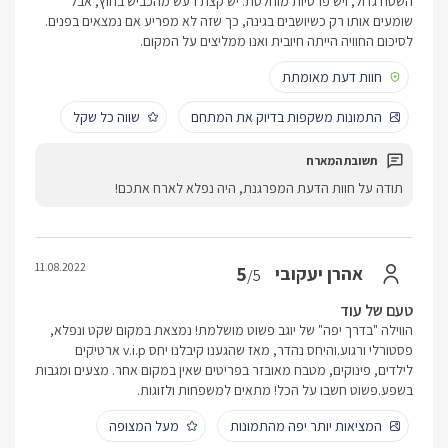
השטח גדול, ויש פרטיות מוחלטת. יש קצת רעש מהכביש בחוץ, אבל
שומעים אותו רק כשיושבים בגינה, כך שזה לא מפריע אם נמצאים בפנים.
לסיכום החוויה הייתה חיובית ואנו ממליצים על המקום.
חוות דעת מאומתת
התמונות משקפות בדיוק את המתחם
שווה כל שקל
תודה על חוות הדעת המפרגנת, היה נפלא לארח אתכם!
11.08.2022
5
אהרן יעקובי
/5
טעם של עוד
הווילה "בדרך יפה" של יוגב פשוט מושלמת! נמצאת במקום שקט ונפלא,
פסטורלי ורגוע.והיחס נהדר, מאז שהגענו קיבלנו יחס v.i.p ארטיקים
לילדים, פינוקים, מטבח מאובזר בפריטים שאין במקום אחר. מצעים ומגבות
בשפע.פשוט חשבו על הכל! מתאים למשפחות ולזוגות.
המציאות יותר יפה מהתמונות
מעל המצופה