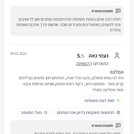
תודה רבה אתם באמת משפחה מדהימממה ומחכים שוב לראותכם
וכיף להעניק כשמעריכים ומוכירים טובה. שהשם יברך אתכם משפחה
נהדרת
09.02.2022
5
נעמי נאה
/5
התארחנו ב
הסוויטה
המלצה
היה לנו נופש מושלם, נהננו מכל שניה, המתחם חוץ מתאים גם לימים
קרים מאד - מחומם היטב, ג'קוזי רותח ומפנק.סוויטה מרווחת ונקיה
מאד.ממליצה מאד!!
חוות דעת מאומתת
התמונות משקפות בדיוק את המתחם
מעל המצופה
תודה על חוות הדעת המפרגנת, היה נפלא לארח אתכם!