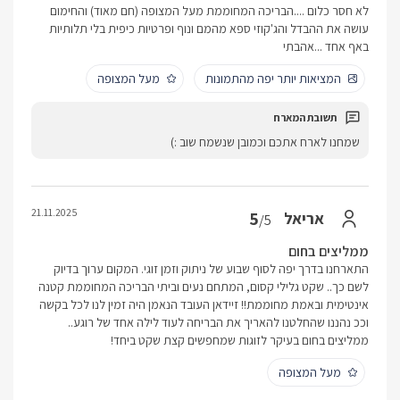
לא חסר כלום ....הבריכה המחוממת מעל המצופה (חם מאוד) והחימום
עושה את ההבדל והג'קוזי ספא מהמם ונוף ופרטיות כיפית בלי תלותיות
באף אחד ...אהבתי
המציאות יותר יפה מהתמונות
מעל המצופה
שמחנו לארח אתכם וכמובן שנשמח שוב :)
21.11.2025
5
אריאל
/5
ממליצים בחום
התארחנו בדרך יפה לסוף שבוע של ניתוק וזמן זוגי. המקום ערוך בדיוק
לשם כך.. שקט גלילי קסום, המתחם נעים וביתי הבריכה המחוממת קטנה
אינטימית ובאמת מחוממת!! זיידאן העובד הנאמן היה זמין לנו לכל בקשה
וככ נהננו שהחלטנו להאריך את הבריחה לעוד לילה אחד של רוגע..
ממליצים בחום בעיקר לזוגות שמחפשים קצת שקט ביחד!
מעל המצופה