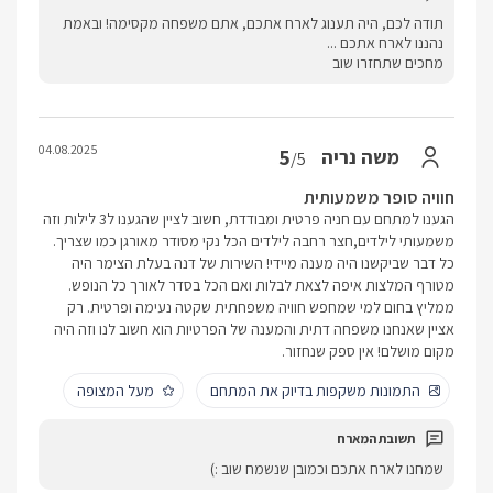
תודה לכם, היה תענוג לארח אתכם, אתם משפחה מקסימה! ובאמת
נהננו לארח אתכם ...
מחכים שתחזרו שוב
04.08.2025
5
משה נריה
/5
חוויה סופר משמעותית
הגענו למתחם עם חניה פרטית ומבודדת, חשוב לציין שהגענו ל3 לילות וזה
משמעותי לילדים,חצר רחבה לילדים הכל נקי מסודר מאורגן כמו שצריך.
כל דבר שביקשנו היה מענה מיידי! השירות של דנה בעלת הצימר היה
מטורף המלצות איפה לצאת לבלות ואם הכל בסדר לאורך כל הנופש.
ממליץ בחום למי שמחפש חוויה משפחתית שקטה נעימה ופרטית. רק
אציין שאנחנו משפחה דתית והמענה של הפרטיות הוא חשוב לנו וזה היה
מקום מושלם! אין ספק שנחזור.
התמונות משקפות בדיוק את המתחם
מעל המצופה
שמחנו לארח אתכם וכמובן שנשמח שוב :)