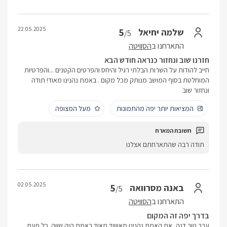
22.05.2025
5
שלמה יחיאל
/5
התארחנו ב
הסוויטה
חזרנו שוב ונחזור כנראה חודש הבא
חייב להודות על השרות הבלתי רגיל והיחס והפרטים הקטנים ...והפרטיות
המוחלטת בסוף המושב מנותק מכל מקום . באמת נהנינו מאוד! תודה
ונחזור שוב
המציאות יותר יפה מהתמונות
מעל המצופה
תודה רבה שהתארחתם אצלנו
02.05.2025
5
באנה מסרוואה
/5
התארחנו ב
הסוויטה
בדרך יפה זה המקום
ערב טוב דנה ,את האמת נהנינו מאווווד מאוד באמת היה שווה .כל פעם