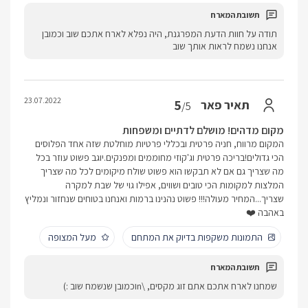
תודה על חוות הדעת המפרגנת, היה נפלא לארח אתכם שוב וכמובן
אנחנו נשמח לראות אותך שוב
23.07.2022
5
תאיר פאר
/5
מקום מדהים! מושלם לדתיים ומשפחות
המקום מרווח, חניה פרטית ובכללי פרטיות מוחלטת שזה אחד הפלוסים
הכי גדולים!בריכה פרטית וג'קוזי מחוממים ומפנקים.יוגב פשוט עוזר בכל
מה שצריך גם אם לא תבקשו הוא פשוט שולח מיקומים לכל מה שצריך
המלצות למקומות הכי טובים ושווים, אפילו גוי של שבת למקרה
שצריך...המחיר מעולה!!! פשוט נהנינו ברמות ואנחנו בטוחים שנחזור ונמליץ
באהבה ❤️
התמונות משקפות בדיוק את המתחם
מעל המצופה
שמחנו לארח אתכם אתם זוג מקסים, \nוכמובן שנשמח שוב :)