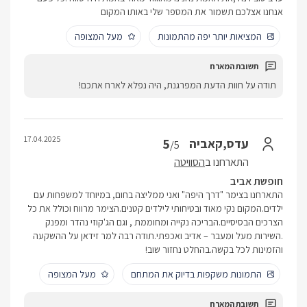
אנחנו אצלכם תשמור את המספר שלי באותו המקום
המציאות יותר יפה מהתמונות
מעל המצופה
תודה על חוות הדעת המפרגנת, היה נפלא לארח אתכם!
17.04.2025
5
עדס,קאביה
/5
התארחנו ב
הסוויטה
חופשת אביב
התארחנו בצימר "דרך היפה" ואני ממליצה בחום, במיוחד למשפחות עם
ילדים.המקום נקי מאוד ובטיחותי לילדים קטנים.הצימר מרווח וכולל את כל
הצרכים הבסיסיים.הבריכה נקייה ומחוממת , וגם הג'קוזי נהדר ומפנק
.השירות מעל ומעבר – אדיב ואכפתי.תודה רבה למר זידאן על ההשקעה
והזמינות לכל בקשה.בהחלט נחזור שוב!
התמונות משקפות בדיוק את המתחם
מעל המצופה