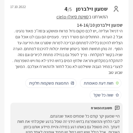
17.10.2022
4
שמעון זילברמן
/5
התארחנו ב
סוויטת סיאלו-cielo
שמעון זילברמן 14-16/10
הי דניאל ועליזה ,יש לכם מקום גדול מרווח ומושקע ובסה"כ מאוד נהנינו .
אבל 2 הערות . החתולים הם מטרד רציני . פעמיים הם גנבו לנו אוכל וגם
הצליחו להיכנס בלילה למתחם הבריכה למרות שסגרנו את היריעה עד
הסוף . זה נותן תחושת חוסר ביטחון שחיות יכולות להיכנס למתחם. הערה
שניה בקשר למקלחת - צריך לטפל גם בנזילה מתחת לכיורים וגם נסה
להתקלח במקלחון ותראה שלחץ המים בדוש הידני לא נוח ויש השפרצות .
לצערי במחיר הגבוה ששילמנו לא נוכל לחזור ולהתארח אצלכם . המשך
שבוע טוב
חוות דעת מאומתת
התמונות משקפות חלקית
שווה כל שקל
היי שמעון יקר קודם כל שמחים מאוד שנהנתם.
לגבי הלחץ וההשפרצת בדוש הידני זה טופל ברגע שקיבלתי את חוות
דעתך. היה מטופל גם באותו רגע במידה והיית מיידע אותנו בזמן
האירוח . אבל בגלל שיש דוש כפול יש תמיד אופציה לאחד תקין.