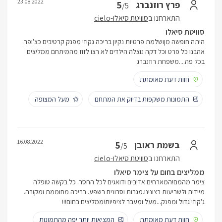
23.08.2022
5
פרץ רוזנברג
/5
התארחנו ב
סוויטת סיאלו-cielo
סוויטת סיאלו
היתה חופשה מןושלמת פרטיות נקיון בריכה גקוזי מפנק קרטיבים כצ'ופר.
אהבנו כל פרט וכל דקה נוצלה הילדים לא רצו לזוז מהמיתחם ממליצים
בכל פה....משפחת רוזנברג
חוות דעת מאומתת
התמונות משקפות בדיוק את המתחם
מעל המצופה
16.08.2022
5
בשמת ראובן
/5
התארחנו ב
סוויטת סיאלו-cielo
ממליצים בחום על צימר סיאלו
צימר מהמם!המארחים אדיבים ודואגים לכל החסר. כל בקשה טופלה
מיידית ולשביעות רצונינו.מגבות וסבונים בשפע. בריכה מחוממת ומקורה.
ג'קוזי גדול ומפנק...מעל ומעבר לציפיות!ממליצים בחום!!!
חוות דעת מאומתת
המציאות יותר יפה מהתמונות