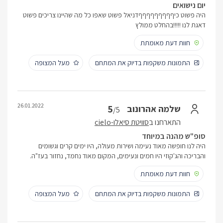
יום נישואים
היה פשוט כיףףףףףףףףףדניאל פשוט שאפו כל מה שהיינו צריכים פשוט
דאגת לנו !!!!!בהחלט ממולץ
חוות דעת מאומתת
התמונות משקפות בדיוק את המתחם
מעל המצופה
26.01.2022
5
שלמה אהרונוב
/5
התארחנו ב
סוויטת סיאלו-cielo
סופ"ש מהנה במיוחד
היה לנו חופשה מאוד נעימה ושירות מעולה, היו ימים קרים וגשומים
והבריכה והג'קוזי היו חמים ונעימים, המקום מאוד נחמד, נחזור בעז"ה.
חוות דעת מאומתת
התמונות משקפות בדיוק את המתחם
מעל המצופה