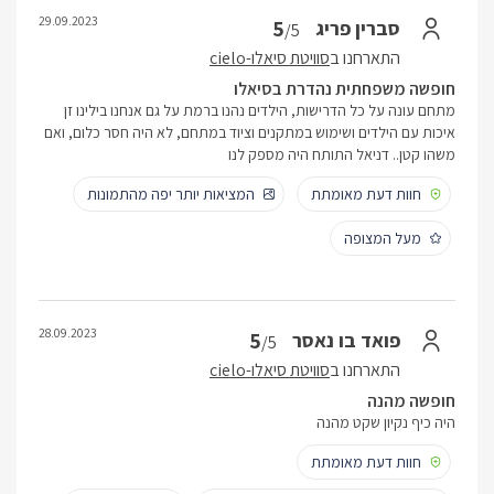
29.09.2023
5
סברין פריג
/5
התארחנו ב
סוויטת סיאלו-cielo
חופשה משפחתית נהדרת בסיאלו
מתחם עונה על כל הדרישות, הילדים נהנו ברמת על גם אנחנו בילינו זן
איכות עם הילדים ושימוש במתקנים וציוד במתחם, לא היה חסר כלום, ואם
משהו קטן.. דניאל התותח היה מספק לנו
חוות דעת מאומתת
המציאות יותר יפה מהתמונות
מעל המצופה
28.09.2023
5
פואד בו נאסר
/5
התארחנו ב
סוויטת סיאלו-cielo
חופשה מהנה
היה כיף נקיון שקט מהנה
חוות דעת מאומתת