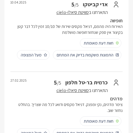
10.04.2025
5
אדי קביטקו
/5
התארחנו ב
סוויטת סיאלו-cielo
חופשה
האירוח היה מהמם, דניאל מקסים שירות של 10/10 זמין לכל דבר קטן
בקיצור אין ספק שנחזורחופשה מושלמת
חוות דעת מאומתת
התמונות משקפות בדיוק את המתחם
מעל המצופה
27.02.2025
5
כרמית בר-טל חלפון
/5
התארחנו ב
סוויטת סיאלו-cielo
מדהים
צימר מדהים, נקי ומפנק. דניאל מקסים ודואג לכל מה שצריך. בהחלט
נחזור שוב.
חוות דעת מאומתת