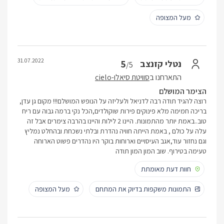
מעל המצופה
31.07.2022
5
נטלי קזנצב
/5
התארחנו ב
סוויטת סיאלו-cielo
הצימר המושלם
רוצה להגיד תודה רבה לדניאל ולעליזה על הנופש המושלם!!! מקום גן עדן,
בריכה חמימה מלא פינוקים פירות שוקולדים,הכל נקי ברמה גבוה עם ריח
טוב..באמת יותר מהתמונות. היינו 2 לילות והיינו בהרבה צימרים אבל זה
עלה על כולם , באמת הייתה חוויה נהדרת ובלתי נשכחת ובהחלט נמליץ
וגם נחזור עוד,אגב העיסויים וארוחות בוקר היו נהדרים פשוט הארוחה
טעימה בטירוף. שוב המון המון תודה
חוות דעת מאומתת
התמונות משקפות בדיוק את המתחם
מעל המצופה