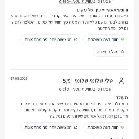
התארחנו ב
סוויטת סיאלו-cielo
ווווואאאאאייייי כיף של מקום
ראשית הגענו קיבל אותנו דניאל היקר איש יקר בלביביות טיפול אישי ובשפע
ברוחב לב .היינו שם 3 לילות היה ממש כיף חוויה של מקום . והמלצה להציץ
גם לסוויטה החדשה
חוות דעת מאומתת
המציאות יותר יפה מהתמונות
מעל המצופה
17.05.2023
5
טלי שלומי שלומי
/5
התארחנו ב
סוויטת סיאלו-cielo
מעולה
הגענו לחופשה זוגית הצימר מקסים וניכר שיש המון מחשבה בפרטים
הקטנים .המון פינוקים ,הסוויטה נקייה ומתוחזקת -סקימטר שלמות
והדובדבן הוא דניאל -מקסים שירותי ונעים נמליצה
חוות דעת מאומתת
המציאות יותר יפה מהתמונות