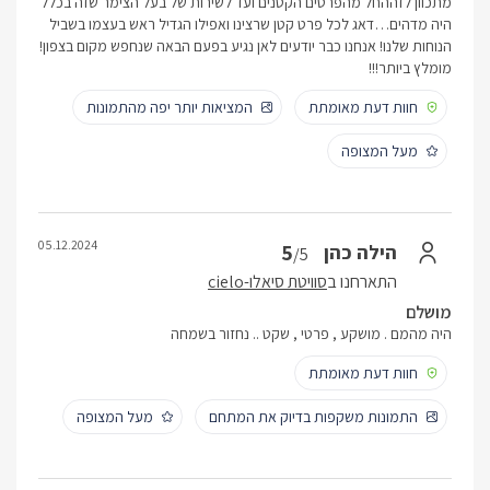
מתכוון לזההחל מהפרטים הקטנים ועד לשירות של בעל הצימר שזה בכלל
היה מדהים…דאג לכל פרט קטן שרצינו ואפילו הגדיל ראש בעצמו בשביל
הנוחות שלנו! אנחנו כבר יודעים לאן נגיע בפעם הבאה שנחפש מקום בצפון!
מומלץ ביותר!!!
חוות דעת מאומתת
המציאות יותר יפה מהתמונות
מעל המצופה
05.12.2024
5
הילה כהן
/5
התארחנו ב
סוויטת סיאלו-cielo
מושלם
היה מהמם . מושקע , פרטי , שקט .. נחזור בשמחה
חוות דעת מאומתת
התמונות משקפות בדיוק את המתחם
מעל המצופה