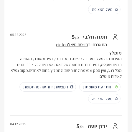
מעל המצופה
05.12.2025
5
חמזה חלבי
/5
התארחנו ב
סוויטת סיאלו-cielo
מומלץ
האירוח היה מעל ומעבר לציפיות. המקום נקי, נעים ומסודר, האווירה
ביתית ושקטה, זמינים ונתנו תחושה של דאגה אמיתית לכל צורך.נהנינו
מכל רגע, ואין ספק שנשמח לחזור שוב ולהמליץ בחום לאחרים.מקום נפלא
לאירוח מושלם!
חוות דעת מאומתת
המציאות יותר יפה מהתמונות
מעל המצופה
04.12.2025
5
ירדן יוטה
/5