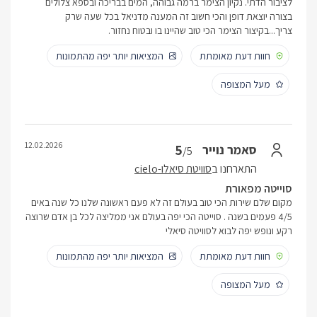
לציבור הדתי. נקיון הצימר ברמה גבוהה, המים בבריכה ובספא צלולים
בצורה יוצאת דופן והכי חשוב זה המענה מדניאל בכל שעה שרק
צריך...בקיצור הצימר הכי טוב שהיינו בו ובטוח נחזור.
חוות דעת מאומתת
המציאות יותר יפה מהתמונות
מעל המצופה
12.02.2026
5
סאמר נוייר
/5
התארחנו ב
סוויטת סיאלו-cielo
סוייטה מפאורת
מקום שלם שירות הכי טוב בעולם זה לא פעם ראשונה שלנו כל שנה באים
4/5 פעמים בשנה . סוייטה הכי יפה בעולם אני ממליצה לכל בן אדם שרוצה
רקע ונופש יפה לבוא לסוויטה סיאלי
חוות דעת מאומתת
המציאות יותר יפה מהתמונות
מעל המצופה