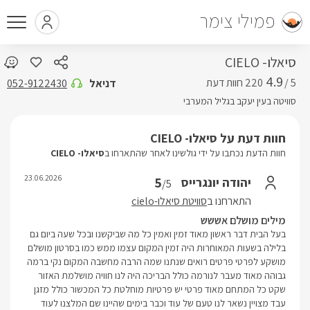
פמילי צימר
סיאלו- CIELO
4.9
5 /
דניאל
052-9122430
סוויטה בעין יעקב בגליל המערבי
חוות דעת על סיאלו- CIELO
חוות הדעת נכתבו על ידי גולשינו לאחר שהתארחו ב
סיאלו- CIELO
23.06.2026
5
יהודה יונגרייס
/5
התארחנו ב
סוויטת סיאלו-cielo
מילים מושלם אששש
בעל הבית דבר ראשון מאוד זמין ואמין כל מה שביקשנו ובכל שעה ביום גם
בלילה בשעות המאוחרות היה זמין המקום עצמו ממש כמו בסרטון מושלם
מושקע לפרטי פרטים רואים שנתנו שמה הרבה מחשבה המקום נקי ברמה
גבוהה מאוד מעבר לנורמה כולל הבריכה היה לנו חוויה מושלמת האזור
שקט כל המתחם מאוד פרטי יש פרטיות מוחלטת כל המכשור כולל מזגן
עבד מצויין נשאר לנו טעם של עוד וכבר בימים שהיינו שם המלצנו לעוד