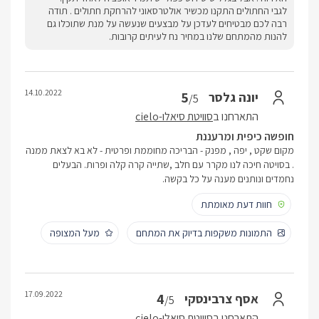
לגבי החתולים התקנו מכשיר אולטרסאוני להרחקת חתולים . תודה
רבה לכם מבטיחים לעדכן על מבצעים שנעשה על מנת שתוכלו גם
להנות מהמתחם שלנו במחיר נח לעיתים קרובות.
14.10.2022
5
יונה גלסר
/5
התארחנו ב
סוויטת סיאלו-cielo
חופשה כיפית ומרעננת
מקום שקט , יפה , מפנק - הבריכה מחוממת ופרטית - לא בא לצאת ממנה
. בסויטה חיכה לנו מקרר עם חלב ,שתייה קרה קלה ופרות. הבעלים
נחמדים ונותנים מענה על כל בקשה.
חוות דעת מאומתת
התמונות משקפות בדיוק את המתחם
מעל המצופה
17.09.2022
4
אסף צרבינסקי
/5
התארחנו ב
סוויטת סיאלו-cielo