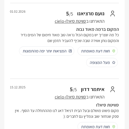
01.02.2026
5
נועם מרציאנו
/5
התארחנו ב
סוויטת סיאלו-cielo
המקום ברמה מאוד גבוה
כל מה שצריך יש במקום הכול נראה טוב מאוד חימום של המים נדיר
והמקום נותן אווירה טובה שכיף להעביר תזמן שם
חוות דעת מאומתת
המציאות יותר יפה מהתמונות
מעל המצופה
15.12.2025
5
איתמר דדון
/5
התארחנו ב
סוויטת סיאלו-cielo
סוויטת סיאלו
מקום פשוט מושלם ובעל הבית דניאל דאג לנו מההתחלה עד הסוף.. אין
ספק שנחזור שוב ונמליץ גם לחברים :(
חוות דעת מאומתת