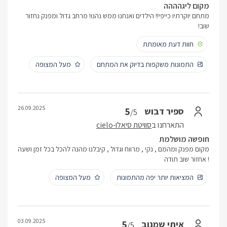
מקום ליגהההה
מתחם יוקרתיו כייפי!! הילדים ואנחנו ממש נהנו! מרחב גדול ומפנק נחזור
שוב!
חוות דעת מאומתת
התמונות משקפות בדיוק את המתחם
מעל המצופה
26.09.2025
5
ספיר דבוש
/5
התארחנו ב
סוויטת סיאלו-cielo
חופשה מושלמת
מקום מפנק ומהמם , נקי , מרווח וגדול , קיבלנו מהנה להכל בכל זמן ושעה
! אחזור שוב תודה
המציאות יותר יפה מהתמונות
מעל המצופה
03.09.2025
5
איתי שמנוב
/5