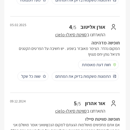
התמונות משקפות בדיוק את המתחם
מעל המצופה
05.02.2025
4
אורן אליטוב
/5
התארחנו ב
סוויטת סיאלו-cielo
חופשה מדהימה
המקום נהדר. הצימר מאובזר בשפע . יש חשיבה על הפרטים הקטנים
ודניאל נותן יחס מצוין!
חוות דעת מאומתת
התמונות משקפות בדיוק את המתחם
שווה כל שקל
09.12.2024
5
אור אהרון
/5
התארחנו ב
סוויטת סיאלו-cielo
חופשה סוויטת סיילו
אם אתם מחפשים מושלמות הגעתם למקום הנכוןושאני אומר מושלם אני