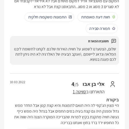
המקום עם פוטנציאל אדיר למקום מושלם אבל לא אידיאלי לקבוצתי אם
לא סוגרים 3 מסוג או 2 מסוג...התבאסנו קצת אבל לא נורא
חוות דעת מאומתת
התמונות משקפות חלקית
תמורה סבירה
שלום, הצטערנו לשמוע על חווית האירוח שלכם. לקחנו לתשומת ליבנו
המלאה ונדאג ליישמם. \nעקב הבעיה של האלרגיה לא היה ניתן לתת
לכם מענה בנושא.
10.03.2022
4
אלי בן אבו
/5
התארחנו ב
סוויטה 1
ביקורת
היי מצוין הג'קוזי לה היה תואם לתמונות והיא קצת קטן אבל החדר ממש
גדול ומפנק היה גם קצת בעיה במים החמים אבל בגדול היה ממש כייף
נעשה חוויה מתקנת בקיץ למרות שהבריכה המוקרה הצגה היה שווה את
כל החופש ירד ברד בחוץ ואנחנו בבריכה