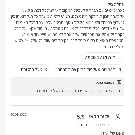
אחלה גיל
באתי ליומיים עם חברה שלי, בעל המקום דאג לנו לכל דבר, ביקשנו
אקסטרה סבון תוך דקה היה אצלנו, רציתי לראות משחק כדורגל הוא הזמין
לי ערוץ במיוחד ולא ביקש תשלום נוסף, הצימר עצמו עמד בכל הציפיות
שלי נוף מדהים! הג׳קוזי בחדר זה אווירה מטורפת , היישוב שקט, וגם לכל
בקתה יש ממש את הפרטיות שלה אתה לא מרגיש שיש עוד אנשים,
והמרפסת האישית רק מוסיפה לכך! בקיצור היה שווה כל שקל ואני ממש
ממליץ בחום!
חוות דעת מאומתת
התמונות משקפות בדיוק את המתחם
מעל המצופה
תודה על חוות הדעת המפרגנת, היה נפלא לארח אתכם!
20.01.2022
5
יקיר גבאי
/5
התארחנו ב
בקתה 1
פעם שלישית