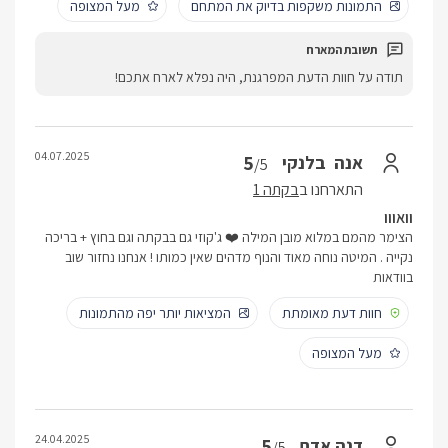
התמונות משקפות בדיוק את המתחם
מעל המצופה
תודה על חוות הדעת המפרגנת, היה נפלא לארח אתכם!
04.07.2025
5
/5
התארחנו ב
בקתה 1
וואווו
הצימר מהמם במלוא מובן המילה ❤️ ג'קוזי גם בבקתה וגם בחוץ + בריכה
נקייה . המיטה נוחה מאוד והנוף מדהים שאין כמותו ! אנחנו נחזור שוב
בוודאות
חוות דעת מאומתת
המציאות יותר יפה מהתמונות
מעל המצופה
24.04.2025
5
דנה אדם
/5