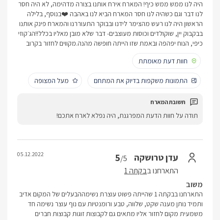
היה לנו ממש ממש כיף! המארח אירח אותנו בצורה מדהימה, לא היה חסר
לנו דבר וגם כשהיה לנו חסר המארח הביא לנו באהבה ❤️בנוסף, בלילה
הראשון היה לנו רעש מהצימר לידנו ובבוקר התעוררנו והמארח פינק אותנו
בבקבוק יין, שוקולדים וכוסות מעוצבים- דבר שלא מובן מאליו בכלל!!הג׳קוזי
כיפי, הנוח יפהפה ובאמת שזו הייתה חופשה מהנה.מקווים לחזור בקרוב
חוות דעת מאומתת
התמונות משקפות בדיוק את המתחם
מעל המצופה
תודה על חוות הדעת המפרגנת, היה נפלא לארח אתכם!
05.12.2022
5
עדן טרושקה
/5
התארחנו ב
בקתה 1
משוב
התארחנו בבקתה 1 שהייתה פשוט עוצרת נשימההבעלים של המקום אדיב
ותמיד נותן מענה שקט, שלווה, טבע ורומנטיות עם נוף עוצר נשימה חד
משמעית מקום לחזור אליו מתאים גם לקבוצות זוגות קבוצות חברים