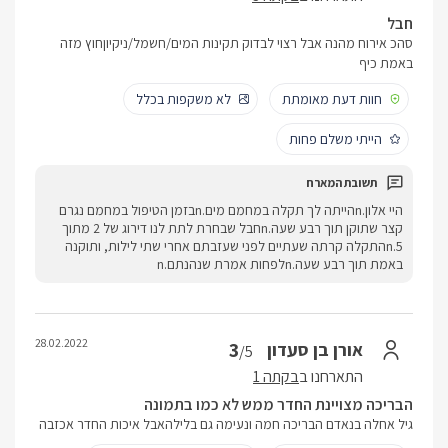
חבל
סהכ אירוח מהנה אבל רצוי לבדוק תקינות המים/חשמל/ניקיוןחוץ מזה
באמת כיף
חוות דעת מאומתת
לא משקפות בכלל
הייתי משלם פחות
היי אלון.nהייתה לך תקלה במחמם מים.nבזמן הטיפול במחמם נגרם
קצר שתוקן תוך רבע שעה.nחבל שבחרת לתת לנו דירוג של 2 מתוך
5.nהתקלה קרתה שעתיים לפני שעזבתם אחרי שתי לילות, ותוקנה
באמת תוך רבע שעה.nלפחות אמרת שנהנתם.n
28.02.2022
3
אורן בן סעדון
/5
התארחנו ב
בקתה 1
הבריכה מצויינת החדר ממש לא כמו בתמונה
גיל אחלה בנאדם הבריכה חמה ונעימה גם בלילהאבל איכות החדר אכזבה