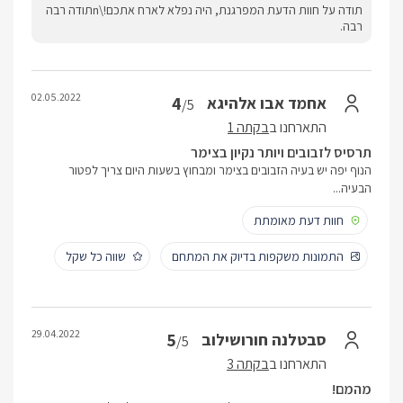
תודה על חוות הדעת המפרגנת, היה נפלא לארח אתכם!\nתודה רבה
רבה.
02.05.2022
4
אחמד אבו אלהיגא
/5
התארחנו ב
בקתה 1
תרסיס לזבובים ויותר נקיון בצימר
הנוף יפה יש בעיה הזבובים בצימר ומבחוץ בשעות היום צריך לפטור
הבעיה...
חוות דעת מאומתת
התמונות משקפות בדיוק את המתחם
שווה כל שקל
29.04.2022
5
סבטלנה חורושילוב
/5
התארחנו ב
בקתה 3
מהמם!