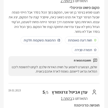
התארחנו ב
בקתה 2
מקום פשוט ומינימלי
חגגנו סופש בצימר בן זוגי ואני, המקום בסך הכול בסדר אבל הייתי מצפה
שבעל הצימר יקבל את פנינו כשאני באה, שיסביר קצת על המקום, יציג את
עצמו..הארוחת בוקר שהוזמנה דרך הצימר הייתה פחות לטעמנו, הג'קוזי
הגדול בחוץ לא עובד ונדרשת תחזוקה קצת של המקום. בסך הכול היה
בסדר אבל לא נחזור.
חוות דעת מאומתת
התמונות משקפות חלקית
תמורה סבירה
שלום, הצטערנו לשמוע על חווית האירוח שלכם. לקחנו לתשומת ליבנו
המלאה ונדאג ליישמם. נשמח לארח אתכם בשנית.
19.01.2023
5
עדן אביטל צרנומורץ
/5
התארחנו ב
בקתה 1
חופשה מדהימה!!