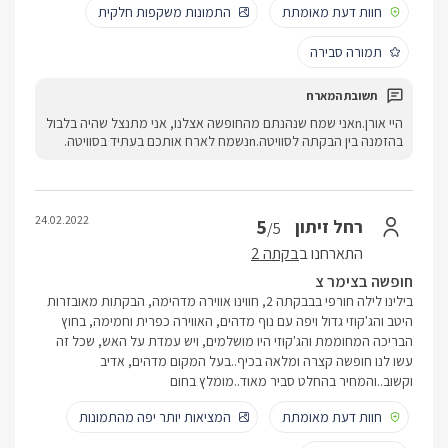
חוות דעת מאומתת
התמונות משקפות חלקית
תמורה סבירה
היי אורן.nאני שמח שנהנתם מהחופשה אצלנו, אני מתנצל שהיה בלבול
בהזמנה בין הבקתה לסוויטה.nנשמח לארח אותכם בעתיד בסוויטה.
24.02.2022
5
רחל זיתון
/5
התארחנו ב
בקתה 2
חופשה בצימר צ
בילינו לילה חורפי בבבקתה 2, חווינו אווירה מדהימה, הבקתות מאובזרות
היטב והג'קוזי גדול ויפה עם נוף מדהים, האווירה כפרית וחמימה, בחוץ
הבריכה המחוממת והג'קוזי היו מושלמים, ויש עמדת על האש, שכל זה
עשו לנו חופשה קצרה ומלאה בכיף..בעל המקום מדהים, אדיב
וקשוב..והמחיר בהחלט סביר מאוד..מומלץ בחום
חוות דעת מאומתת
המציאות יותר יפה מהתמונות