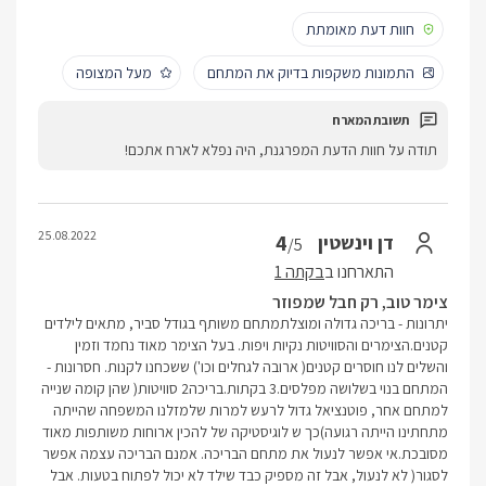
חוות דעת מאומתת
התמונות משקפות בדיוק את המתחם
מעל המצופה
תודה על חוות הדעת המפרגנת, היה נפלא לארח אתכם!
25.08.2022
4
דן וינשטין
/5
התארחנו ב
בקתה 1
צימר טוב, רק חבל שמפוזר
יתרונות - בריכה גדולה ומוצלתמתחם משותף בגודל סביר, מתאים לילדים
קטנים.הצימרים והסוויטות נקיות ויפות. בעל הצימר מאוד נחמד וזמין
והשלים לנו חוסרים קטנים( ארובה לגחלים וכו') ששכחנו לקנות. חסרונות -
המתחם בנוי בשלושה מפלסים.3 בקתות.בריכה2 סוויטות( שהן קומה שנייה
למתחם אחר, פוטנציאל גדול לרעש למרות שלמזלנו המשפחה שהייתה
מתחתינו הייתה רגועה)כך ש לוגיסטיקה של להכין ארוחות משותפות מאוד
מסובכת.אי אפשר לנעול את מתחם הבריכה. אמנם הבריכה עצמה אפשר
לסגור( לא לנעול, אבל זה מספיק כבד שילד לא יכול לפתוח בטעות. אבל