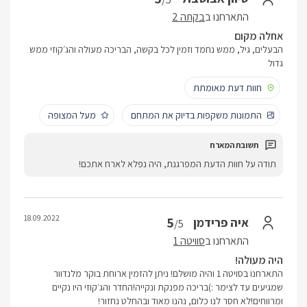
התארחנו ב
בקתה 2
אחלה מקום
הבעלים, גיל, ממש נחמד וזמין לכל בקשה, הבריכה מעולה והג׳קוזי ממש
גדול
חוות דעת מאומתת
התמונות משקפות בדיוק את המתחם
מעל המצופה
תודה על חוות הדעת המפרגנת, היה נפלא לארח אתכם!
18.09.2022
5
איה פרידמן
/5
התארחנו ב
סוויטה 1
היה מעולה!
התארחנו בסויטה 1 והיה מושלם! ניתן להזמין ארוחת בוקר מלנדוור
שמגיעים עד לצימר :)בריכה מפנקת ונקייה!החדר והג׳קוזי היו נקיים
ומרווחים!לא חסר לנו כלום, נהנו מאוד ובהחלט נחזור!