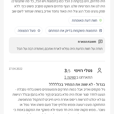
היה מדהים, הינו בבקתה 3 הכל כמו בתמונות ויש הכל, כל מה שתצטרכו.
היה לנו את הפרטיות שלנו. הנוף מדהים והשקט מסביב פשוט כיף. ללא
ספק נהנינו מכל רגע וגיל היה מאוד נחמד ואדיב.בטוחה שנחזור לשם שוב
חוות דעת מאומתת
התמונות משקפות בדיוק את המתחם
מעל המצופה
תודה על חוות הדעת היה נפלא לארח אתכם.\nתודה רבה על הכל
17.04.2022
3
נטלי רוימי
/5
התארחנו ב
סוויטה 1
בגדול - לא שווה את המחיר בכללללל
גיל מקסים ואדיב אבל כמות החרקים והמעופפים פשוט בלתי נסבלת -
הגענו לחדר סגור שכולו היה מלא בזבובים (קיר מלא בהם) ובגלל רגישות
גם לא יכולנו להרשות ריסוס אחרת היינו חייבים להתקפל מהחופשה.
התחזוקה מעט רעועה וממש מלחיץ שכל פעם משהו אחר נופל או
נשבר...ממש מקווה שזה היה חד פעמי ולא משקף את המקום באמת כי