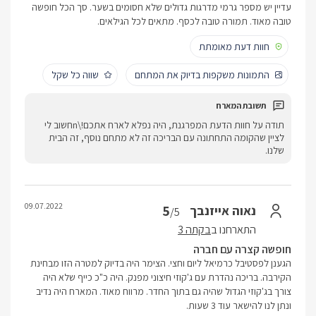
עדיין יש מספר גרמי מדרגות גדולים שלא חסומים בשער. סך הכל חופשה
טובה מאוד. תמורה טובה לכסף. מתאים לכל הגילאים.
חוות דעת מאומתת
התמונות משקפות בדיוק את המתחם
שווה כל שקל
תודה על חוות הדעת המפרגנת, היה נפלא לארח אתכם!\nחשוב לי
לציין שהקומה התחתונה עם הבריכה זה לא מתחם נוסף, זה הבית
שלנו.
09.07.2022
5
נאוה אייזנבך
/5
התארחנו ב
בקתה 3
חופשה קצרה עם חברה
הגענן לפסטיבל כרמיאל ליום וחצי. הצימר היה בדיוק למטרה הזו מבחינת
הקירבה. בריכה נהדרת עם ג'קוזי חיצוני מפנק. היה כ"כ כייף שלא היה
צורך בג'קוזי הגדול שהיה גם בתוך החדר. מרווח מאוד. המארח היה נדיב
ונתן לנו להישאר עוד 3 שעות.