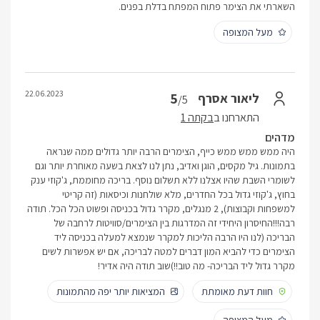
השארתי את הצימר פתוח המפתח בדלת בפנים.
מעל המצופה
22.06.2023
5
ליאור אסרף
/5
התארחנו ב
בקתה 1
מדהים
היה ממש ממש ממש כייף, הצימרים הרבה יותר גדולים ממה שנראה
בתמונות. גיל מקסים, הוגן ואדיב, נתן לנו לצאת בשעה מאוחרת יותר וגם
לשומרי השבת שהיו אצלנו ללא תשלום נוסף. בריכה מחוממת, ג'קוזי ענק
בחוץ, ג'קוזי גדול בכל החדרים, מלא שולחנות וכיסאות (זה קריטי
למשפחות וקבוצות), 2 מנגלים, מקרר גדול בכניסה ופשוט הכל הכל. תודה
רבה!!!החיסרון היחידי זה המדרגות בין הצימרים/סוויטות לרחבה של
הבריכה (לנו היו הרבה הליכות למקרר שנמצא למעלה בכניסה ליד
הצימרים כדי להביא המון דברים למטה לבריכה, אם יש אפשרות לשים
מקרר גדול ליד הבריכה- מה טוב!!)שוב תודה היה אדיר!
חוות דעת מאומתת
המציאות יותר יפה מהתמונות