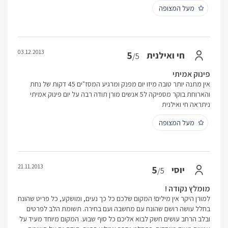
מעל המצופה
03.12.2013
5
חי ואילנית
/5
פינוק אמיתי
אין מתנה יותר טובה מיזו יום מפנק ומרגיע המסז"ים 45 דקות של נחת
והארוחת בוקר מספיקה ל5 אנשים מורן תודה רבה על יום פינוק אמיתי
ניתראה חי ואילנית
מעל המצופה
21.11.2013
5
יוסי
/5
מומלץ נקודה !
למורן היקר אין מילים! המקום שלכם כל כך נעים, ומושקע, כל פריט שהונח
בחלל עושה רושם שהונח עם מחשבה ועם בחירה. תשומת הלב לפרטים
ובלב הרחב עושים חשק לבוא אליכם כל סוף שבוע. המקום מיוחד מעיד על