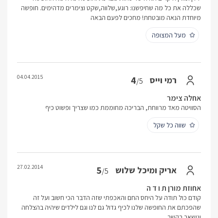
שכללה את כל מה שחיפשנו: רוגע,שלווה,שקט וצימרים מדהימים. חופשה
מיוחדת הנאה מובטחת! מחכים לפעם הבאה
מעל המצופה
04.04.2015
4
רמי וייס
/5
אחלה צימר
הסוויטה מאד מרווחת, הבריכה מחוממת כמו שצריך ופשוט כיף
שווה כל שקל
27.02.2014
5
אריק ומיכל שלוש
/5
אחוזת מורן ת ו ד ה
קודם כול תודה על היחס החם והאכפתי שזה הדבר הכי חשוב ועל זה
שהפכתם את החופשה שלנו לכיף גדול גם לנו וגם לילדים שיהיה בהצלחה
ונישאר בקשר