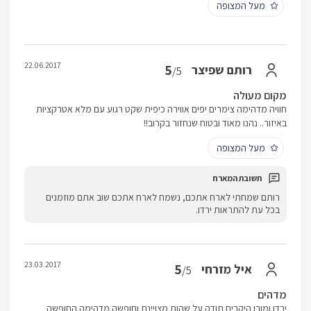
מעל המצופה
22.06.2017
5
רותם שפיצר
/5
מקום מעולה
חוויה מדהימה צימרים יפים אווירה כיפית שקט רגוע עם מלא אטרקציות
באיזור.. נהנו מאוד ובטוח שנחזור בקרוב!!
מעל המצופה
רותם שמחתי לארח אתכם, נשמח לארח אתכם שוב אתם מוזמנים
בכל עת להתראות ירדו.
23.03.2017
5
איל מזרחי
/5
מדהים
ירדן ומורן היקרים תודה על שהות מצויינת וחופשה מדהימה החופשה