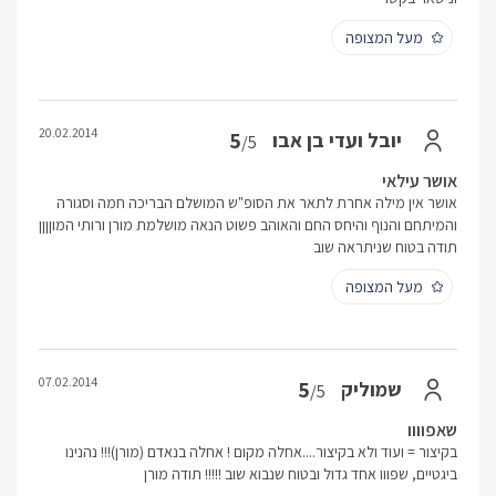
מעל המצופה
20.02.2014
5
יובל ועדי בן אבו
/5
אושר עילאי
אושר אין מילה אחרת לתאר את הסופ"ש המושלם הבריכה חמה וסגורה
והמיתחם והנוף והיחס החם והאוהב פשוט הנאה מושלמת מורן ורותי המוןןןן
תודה בטוח שניתראה שוב
מעל המצופה
07.02.2014
5
שמוליק
/5
שאפוווו
בקיצור = ועוד ולא בקיצור....אחלה מקום ! אחלה בנאדם (מורן)!!! נהנינו
ביגטיים, שפווו אחד גדול ובטוח שנבוא שוב !!!!! תודה מורן