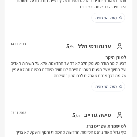
אנשים מאוד מיוחדים. בהחלט נספר ונמליץ בפייב. תודה גם על תשומת
הלב שיהיה בהצלחה יוסי ורוית
מעל המצופה
14.11.2013
5
עדנה ורמי הלל
/5
למורן היקר
רצינו לומר תודה מעומק הלב לא רק על החדשנות אלא על השירות האדיב
ועל החיוך שעל הפנים השהייה הייתה לנו חוויה מיוחדת במינה וזה לא עניין
של מה בכך אנחנו מאחלים לכם המון בהצלחה
מעל המצופה
07.11.2013
5
מישה גודייב
/5
למישפחת שטרימברג
כיף גדול מאוד ניהננו הסיוטות החדשות מהממות והנוף והשקט לא צריך