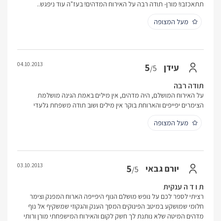
תתאכזבו! מורן- תודה רבה על האירוח המדהים! בעז"ה עוד ניפגש..
מעל המצופה
04.10.2013
5
עידן
/5
תודה רבה
על האירוח המושלם, היה מדהים, אין מילים באמת הגינה מושלמת
הצימרים יפייפים והארוחת בוקר אין מילים ושוב תודה משפחת גלעדי
מעל המצופה
03.10.2013
5
יורם גבאי
/5
ת ו ד ה ענקית
רציתי לספר לכם על נופש מושלם הנוף היפייפה הארוח המפנק וצימר
חלומי שמושקע במיטב הפינוקים המסך הענק והגקוזי שמשקיף אל נוף
מדהים המיטה שלא נותנת לך חשק לקום והאירוח המישפחתי מורן ורותי