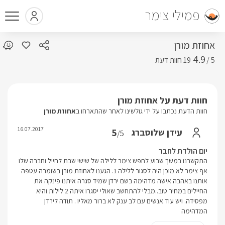
פמילי צימר
אחוזת מורן
4.9
5 /
חוות דעת על אחוזת מורן
חוות הדעת נכתבו על ידי גולשינו לאחר שהתארחו ב
אחוזת מורן
16.07.2017
5
עידן שלוסברג
/5
יום הולדת לחבר
התקשרנו במשך שבוע לחפש צימר ללילה של שישי שבת לחייל וחברה שלו
אף צימר לא מוכן היה לסגור ללילה 1. הגענו לאחוזת מורן בשומרה עטפה
אותנו באהבה אישה מדהימה בשם ירדן שמיד סגרה איתנו פינקה את
החיילים במחיר טוב..מבלי להתחשב שאולי יסגרו איתה 2 לילות והיא
מפסידה. ויש עוד אנשים עם לב ענק לא ברור מאליו . תודה לירדן
המדהימה