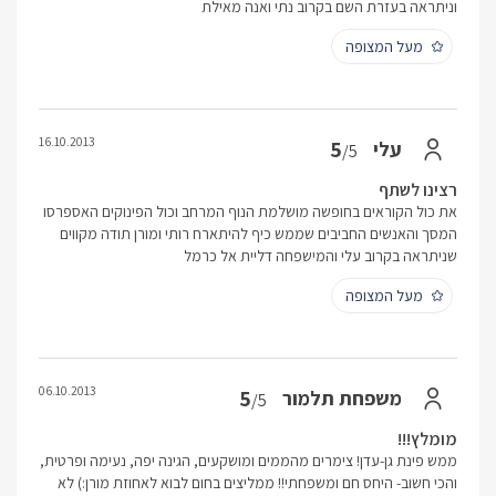
וניתראה בעזרת השם בקרוב נתי ואנה מאילת
מעל המצופה
16.10.2013
5
עלי
/5
רצינו לשתף
את כול הקוראים בחופשה מושלמת הנוף המרחב וכול הפינוקים האספרסו
המסך והאנשים החביבים שממש כיף להיתארח רותי ומורן תודה מקווים
שניתראה בקרוב עלי והמישפחה דליית אל כרמל
מעל המצופה
06.10.2013
5
משפחת תלמור
/5
מומלץ!!!
ממש פינת גן-עדן! צימרים מהממים ומושקעים, הגינה יפה, נעימה ופרטית,
והכי חשוב- היחס חם ומשפחתי!! ממליצים בחום לבוא לאחוזת מורן:) לא