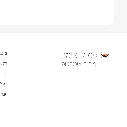
פמילי צימר
צימר
צימרטופ
בלוג
מרכז
בעל 
תנאי