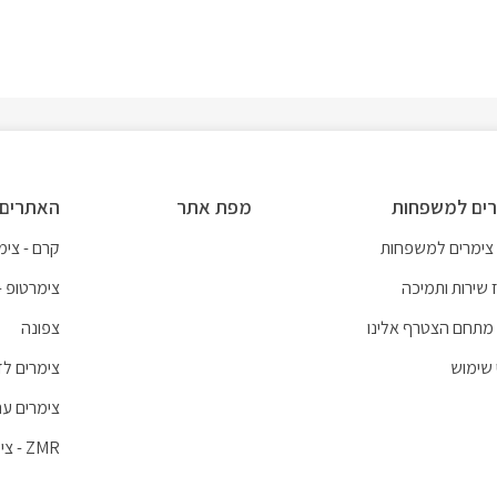
ים למשפחות
מפת אתר
האתרים 
 צימרים למשפחות
קרם - צימר
 שירות ותמיכה
צימרטופ -
מתחם הצטרף אלינו
צפונה
 שימוש
צימרים לז
צימרים עם
ZMR - צימרים לכל חופשה