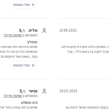
מעל המצופה
5
טליה
10.09.2025
/5
התארחנו ב
סוויטת סירקל
מומלץ
. הסוויטה גדולה מסבירת פנים והייתה
סוויטה מדהימה ויפה שנראית ה
שכיף לשבת בה באופן כללי , אבל
מהסוויטה היה לנו את כל הציוד
גקוזי , סאונה ועוד פינוקים! ג
מעל המצופה
5
נפשי
26.02.2025
/5
התארחנו ב
סוויטת סירקל
היה מושלם
. בקומה התחתונה אפשר להנות גם
סוויטה ברמה גבוהה ביותר שירו