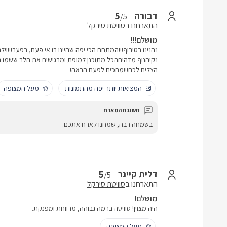
5
דבורה
/5
התארחנו ב
סוויטת סירקל
מושלם!!!
נהנינו בטירוף!!!המתחם הכי יפה שהיינו בו אי פעם, בפער!!!ו
נקיהנוף מדהיםהכל מתוכנן למופת ומרגישים את הלב ששמו 
הצליח לכם!!!מחכים לפעם הבאה!
המציאות יותר יפה מהתמונות
מעל המצופה
בשמחה רבה, שמחנו לארח אתכם.
5
דלית קיינר
/5
התארחנו ב
סוויטת סירקל
מושלם!
היה מצוין! סוויטה ברמה גבוהה, מרווחת ומפנקת.
מעל המצופה