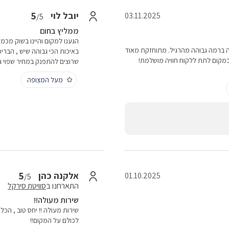
5
יובל לוי
03.11.2025
/5
ממליץ בחום
הגענו למקום והיינו בשוק מכ
ילה ברמה גבוהה מהרגיל. מתוחזקת מאוד
באיכות הכי גבוהה שיש , הברי
במקום לתת ללקוח חוויה מושלמת!
שרוצים להתפנק במחיר שפוי ג
מעל המצופה
5
אלקנה כהן
01.10.2025
/5
התארחנו ב
סוויטת סירקל
שירות מעולה!!
שירות מעולה !! יחס טוב , הכל 
לכולם על המקום!!