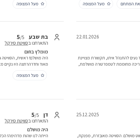
 את המתחם
מעל המצופה
מעל המצופה
5
בת שבע
22.01.2026
/5
התארחנו ב
סוויטת סירקל
מומלץ בחום
 נעים להתנהל איתו, תקשורת מצויינת
היה מושלם! ראשית, הסוויטה גד
 הבריכה מחוממת לטמפרטורה מושלמת,
מאוד וחדרהרחצה היו נקיים מאו
מעל המצופה
5
דן
25.12.2025
/5
התארחנו ב
סוויטת סירקל
היה מושלם
 של 6 זוגות חברים. היה פשוט מושלם. הסוויטה מאובזרת, מפנקת,
הייתה לנו שהות מדהימה! הכל 