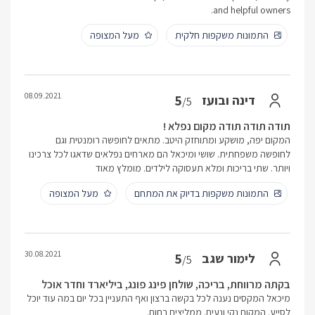
and helpful owners.
התמונות משקפות חלקית
מעל המצופה
08.09.2021
5
דינה ובועז
/5
תודה תודה תודה מקום נפלא !
המקום יפה, מושקע ומתוחזק היטב. מתאים לחופשה רומנטית וגם
לחופשה משפחתית. שושי ומיכאל הם מארחים נפלאים שדאגו לכל צרכינו
ויותר. שתי בריכות ומלא תעסוקה לילדים. מומלץ מאוד
התמונות משקפות בדיוק את המתחם
מעל המצופה
30.08.2021
5
לימור שגב
/5
בקתה מרווחת, בריכה, שולחן פינג פונג, ביליארד וחדר אוכל
מיכאל המקסים נענה לכל בקשה ברצון ואף התעניין בכל יום במה עוד יוכל
לסייע. המקום נקי ונעים. ממליצים בחום.