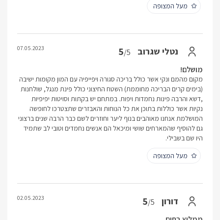
מעל המצופה
07.05.2023
5
נטלי שגרוב
/5
מושלם!
מקום מהמם ונקי אשר כולל בריכה סגורה ויפייפיה עם המון מקומות ישיבה
(בימים קרים הבריכה מחוממת) השטח החיצוני כולל פינת מנגל, שולחנות
,דשא והרבה פינות נחמדות ויפות. במתחם יש בקתות וסויטות יפיפיות
נקיות אשר כוללות בתוכן את כל הנוחות והאבזרים שתצטרכו לחופשה
המושלמת אנחנו מאוהבים בנוף ליער וחוזרים לשם כבר הרבה שנים ברצוני
גם להוסיף שהמארחים שושי ומיכאל הם אנשים נחמדים וטובי לב שתמיד
היו שם בשבילי.
מעל המצופה
02.05.2023
5
דורון
/5
ממליץ בחום