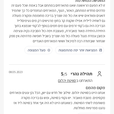
החופשה המושלמת
זו לא הפעם הראשונה שאנו מתארחים במתחם אבל באמת שכל פעם זה
מדהים מחדש המתחם, האזור, הנוף, המארחים הנחמדים כל כך שתמיד
דואגים ומוודאים שיש את כול מה שצריך.בריכה מחוממת ומקורה מעולה
גם לשחיה ליילית אפילו שקצת קר בחוץ מרגישים רק מים נעימיםלייד
הבריכה היה גם ג'קוזי זרמים עם מים חמים בנוסף לג'קוזי שנמצא בתוך
היחידה.היחידה מאוד מאבזרת, מעוצבת ויפה כול הסביבה נקיה ונעימה
וכמובן עמדת מנגל מעולה כול מה שצריך בשביל חופשה מדהימה.אין ספק
שנחזור שובתודה רבה למיכאל ושושי המארחים האגדיים
המציאות יותר יפה מהתמונות
מעל המצופה
08.05.2023
5
תהילה נהרי
/5
התארחנו ב
סוויטת יהלום
מקום מהמם
אנחנו היינו בסוויטת יהלום. שילוב של חדש עם ישן, הכל נקי ונעים ומארחים
מקסימים. מטבח מאובזר. יש גקוזי בסויטה, ומש גם בריכה מקורה
משותפת לשתי הסויטות. כשאנחנו היינו לא היה אף אחד בסויטה ליד אז
נהננו מפרטיות מוחלטת.