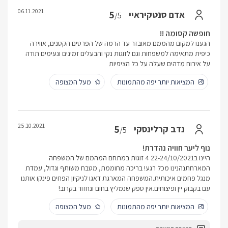
06.11.2021
5
אדם סנטקיראיי
/5
חופשה קסומה !!
הגענו למקום מהממם מאובזר עד הרמה של הפרטים הקטנים, אווירה
כיפית מתאימה למשפחות וגם לזוגות נקי והבעלים זמינים ונעימים תודה
על אירוח מדהים שעלה על כל הציפיות
המציאות יותר יפה מהתמונות
מעל המצופה
25.10.2021
5
נדב קרלינסקי
/5
נוף ליער חוויה נהדרת!
היינו ב22-24/10/2021 4 זוגות במתחם המהמם של המשפחה
המארחתנהנינו מכל רגע! בריכה מחוממת, מטבח משותף וגדול, עמדת
מנגל פחמים איכותית.המשפחה המארגת דאגו לניקיון הפחים פינקו אותנו
עם בקבוק יין ופיצוחים.אין ספק שנמליץ בחום ונחזור בקרוב!
המציאות יותר יפה מהתמונות
מעל המצופה