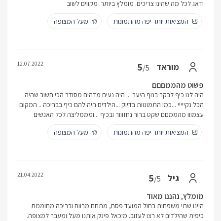
ודאג לכל מה שהינו צריכים. מומלץ ביותר. מקווים לשוב
המציאות יותר יפה מהתמונות
מעל המצופה
12.07.2022
5
מוראד
/5
פשוט מהממםםם
היה לנו כיף לבקר בנוף היער ... היה נעים מדהים מסודר הכי חשוב שהיה
הכל נקייייי ...כמו התמונוות בדיוק ...הילדים היה להם כיף בבריכה .. המקום
עצמווו מהממםם שקט ברור נחזווור ובכיף ...ומממליצה לכל האנשים
המציאות יותר יפה מהתמונות
מעל המצופה
21.04.2022
5
גיל
/5
מומלץ, נהננו מאוד
היינו שתי משפחות בחול המועד פסח, מתחם מרווח ובריכה מחוממת
כיפית שהילדים לא רצו לעזוב. מיכאל פינק אותנו מעל ומעבר למצופה.