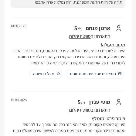
תודה על חוות הדעת המפרגנת, היה נפלא לארח אתכם!
18.08.2025
5
ארנון מנחם
/5
התארחנו ב
סוויטת יהלום
מקום מעולה!
היינו זוג ליומיים בסופש, היה הכל עד לפרטים הקטנים, הגקוזי בתוך החדר
היה מעולה, והמתחם של הבריכה והגקוזי בחוץ הקפיצו לנו את החופש
לגמרי בחום של אוגוסט.כל המקום היה נקי ברמה גבוהה מאוד.
המציאות יותר יפה מהתמונות
מעל המצופה
15.08.2025
5
מוטי ענדן
/5
התארחנו ב
סוויטת יהלום
צימר פרטי מומלץ
הינו זןג ליומיים מקום נקי מאד ומאובזר בכל מה שצריך עד לפרטים
הקטנים בריכה וגקוזי מפנקים מרפסת חמודה לעישון וישיבה מומלץ בחום