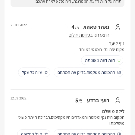
תודה על חוות הדעת המפרגנת, היה נפלא לארח אתכם!
26.09.2022
4
נאהד טאהא
/5
התארחנו ב
סוויטת יהלום
נוף ליער
מקום יפה ונקי רומנטי במיוחד
חוות דעת מאומתת
התמונות משקפות בדיוק את המתחם
שווה כל שקל
12.09.2022
5
רועי ברדע
/5
לילה מושלם
המקום היה נקי ומטופח והמארחים היו מקסימים.הבריכה הייתה פשוט
מושלמת !
התמונות משקפות בדיוק את המתחם
מעל המצופה