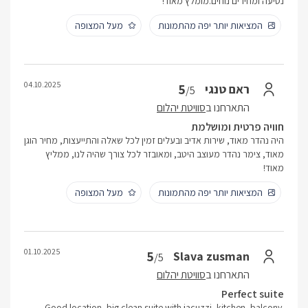
נסיעה ומחירים נוחים.מומלץ מאוד!
המציאות יותר יפה מהתמונות
מעל המצופה
04.10.2025
5
ראם טנגי
/5
התארחנו ב
סוויטת יהלום
חוויה פרטית ומושלמת
היה נהדר מאוד, שירות אדיב ובעלים זמין לכל שאלה והתייעצות, מחיר הוגן
מאוד, צימר נהדר מעוצב היטב, ומאובזר לכל צורך שהיה לנו, ממליץ
מאוד!
המציאות יותר יפה מהתמונות
מעל המצופה
01.10.2025
5
Slava zusman
/5
התארחנו ב
סוויטת יהלום
Perfect suite
Good location, big clean suite with jacuzzi, kitchen, balcony.