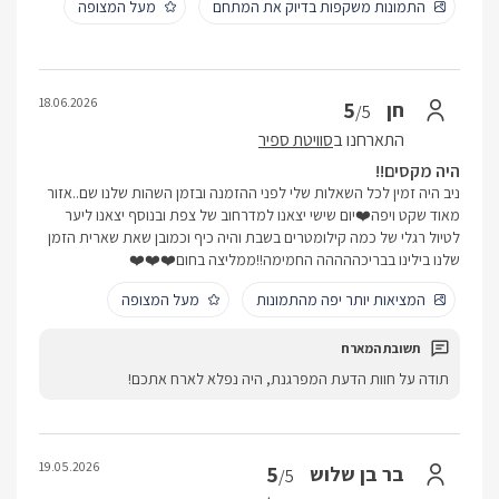
התמונות משקפות בדיוק את המתחם
מעל המצופה
18.06.2026
5
חן
/5
התארחנו ב
סוויטת ספיר
היה מקסים!!
ניב היה זמין לכל השאלות שלי לפני ההזמנה ובזמן השהות שלנו שם..אזור
מאוד שקט ויפה❤️יום שישי יצאנו למדרחוב של צפת ובנוסף יצאנו ליער
לטיול רגלי של כמה קילומטרים בשבת והיה כיף וכמובן שאת שארית הזמן
שלנו בילינו בבריכההההה החמימה!!ממליצה בחום❤️❤️❤️
המציאות יותר יפה מהתמונות
מעל המצופה
תודה על חוות הדעת המפרגנת, היה נפלא לארח אתכם!
19.05.2026
5
בר בן שלוש
/5