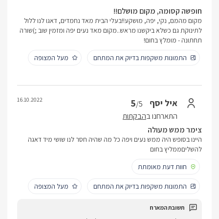
חופשה קסומה, מקום מושלם!!
מקום מהמם, נקי, יפה, מושקע!!בעלי הבית מאד נחמדים, דאגו לנו ללול
לתינוקת גם כשלא ביקשנו מראש..מקום מאד נעים יפה ומזמין שוב ;)שורה
תחתונה - מומלץ בחום!
התמונות משקפות בדיוק את המתחם
מעל המצופה
16.10.2022
5
איל יסף
/5
התארחנו ב
הבקתות
צימר ממש מעולה
היינו בסופש היה ממש נעים ויפה כל מה שהיה חסר לנו שושי מיד דאגה
להשליםממליץ בחום
חוות דעת מאומתת
התמונות משקפות בדיוק את המתחם
מעל המצופה