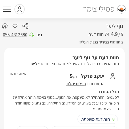
פמילי צימר
נוף ליער
4.9
5 /
ניב
055-4312680
2 סוויטות בביריה בגליל העליון
חוות דעת על נוף ליער
חוות הדעת נכתבו על ידי גולשינו לאחר שהתארחו ב
נוף ליער
07.07.2026
5
יעקב פרקל
/5
התארחנו ב
סוויטת יהלום
הכל הסתדר
לפעמים, ההתחלה לא משקפת את הסוף... בסוף באמת היתה אחלה של
חופשה. טיפלו בכל בעיה, גם המזרן, גם התיקרה, וגם נתנו פינוק!!! תודה
ניב, היה מהמם!!!!
חוות דעת מאומתת