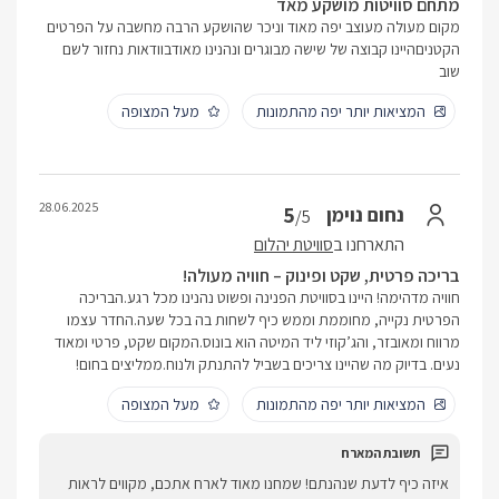
מתחם סוויטות מושקע מאד
מקום מעולה מעוצב יפה מאוד וניכר שהושקע הרבה מחשבה על הפרטים
הקטניםהיינו קבוצה של שישה מבוגרים ונהנינו מאודבוודאות נחזור לשם
שוב
המציאות יותר יפה מהתמונות
מעל המצופה
28.06.2025
5
נחום נוימן
/5
התארחנו ב
סוויטת יהלום
בריכה פרטית, שקט ופינוק – חוויה מעולה!
חוויה מדהימה! היינו בסוויטת הפנינה ופשוט נהנינו מכל רגע.הבריכה
הפרטית נקייה, מחוממת וממש כיף לשחות בה בכל שעה.החדר עצמו
מרווח ומאובזר, והג’קוזי ליד המיטה הוא בונוס.המקום שקט, פרטי ומאוד
נעים. בדיוק מה שהיינו צריכים בשביל להתנתק ולנוח.ממליצים בחום!
המציאות יותר יפה מהתמונות
מעל המצופה
איזה כיף לדעת שנהנתם! שמחנו מאוד לארח אתכם, מקווים לראות