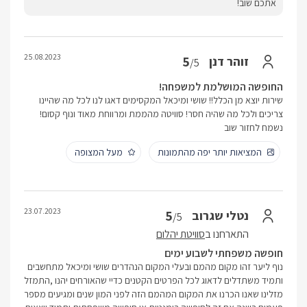
אתכם שוב!
25.08.2023
5
זוהר דנן
/5
החופשה המושלמת למשפחה!
שירות יוצא מן הכלל!! שושי ומיכאל המקסימים דאגו לנו לכל מה שהיינו
צריכים ולכל מה שהיה חסר! סוויטה מהממת ומרווחת מאוד ונוף קסום!
נשמח לחזור שוב
המציאות יותר יפה מהתמונות
מעל המצופה
23.07.2023
5
נטלי שגרוב
/5
התארחנו ב
סוויטת יהלום
חופשה משפחתי לשבוע ימים
נוף ליער זהו מקום מהמם ובעלי המקום הנהדרים שושי ומיכאל מתחשבים
ותמיד משתדלים לדאוג לכל הפרטים הקטנים כדיי שהאורחים יהנו ,התמזל
מזלינו שאנו הכרנו את המקום המהמם הזה לפני המון שנים ומגיעים מספר