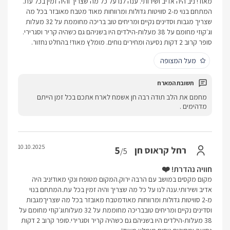
מאוד! ניב היה אדיב ושירותי. ענה לנו על כל מה שצריך והיה זמין בכל עת.
המתחם בנוי מ-2 סוויטות גדולות ומרווחות מאוד מטבח מאובזר בכל מה
שצריך מגבות וסדינים נקיים ומריחים טוב בריכה מחוממת על 32 מעלות
וג׳קוזי מחומם על 38 מעלות-הילדים היו בשניהם גם כשהיה קריר וסגרירי.
סופר קרוב 2 דקות נסיעה ומחירים נוחים. מומלץ מאוד! בהחלט נחזור.
מעל המצופה
מחמם את הלב תודה רבה חן אשמח לארח אתכם בכל זמן הייתם
מדהימים .
10.10.2025
5
רחל קראוס חן
/5
חוויה נהדרת! ❤️
מקום מקסים במושב עם הרבה ירוק.המקום מטופח ונקי מאוד!ניב היה
אדיב ושירותי.ענה לנו על כל מה שצריך והיה זמין בכל עת.המתחם בנוי
מ-2 סוויטות גדולות ומרווחות מאודמטבח מאובזר בכל מה שצריךמגבות
וסדינים נקיים ומריחים טובבריכה מחוממת על 32 מעלותוג׳קוזי מחומם על
38 מעלות-הילדים היו בשניהם גם כשהיה קריר וסגרירי.סופר קרוב 2 דקות