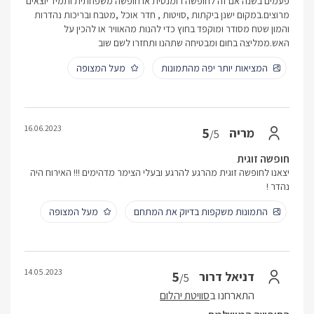
פעמים בשנה אם זה לחופשה רומנטית או חופשה משפחתית ותמיד יוצאים
מרוצים.במקום ישנן ביקתות ,סויטות , חדר אוכל ,מטבח ובריכות נהדרות
והמון שטח מסודר ומוקפד בחוץ כדי להנות מהאוויר או להכין על
האש.ממליצה בחום ומבטיחה שתהנו ותחזרו לשם שוב
המציאות יותר יפה מהתמונות
מעל המצופה
16.06.2023
5
מריה
/5
חופשה זוגית
יצאנו לחופשה זוגית מהרגע להרגע ובעלי הצימר מדהימים !!! האירוח היה
נהדר !
התמונות משקפות בדיוק את המתחם
מעל המצופה
14.05.2023
5
דניאל דרור
/5
התארחנו ב
סוויטת יהלום