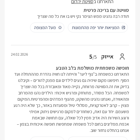
התארחנו ב
סוויטת יהלום
סוויטה עם בריכה פרטית
תודה רבה נהנינו ממש הצימר נקי ויש בו את כל מה שצריך
המציאות יותר יפה מהתמונות
מעל המצופה
24.02.2026
5
אייזק
/5
חופשה משפחתית מושלמת בלב הטבע
התארחנו כמשפחה ב"נוף ליער" והייתה לנו חוויה נהדרת מההתחלה ועד
הסוף. חיפשנו מקום שיהיה גם נעים לילדים וגם מפנק להורים – וקיבלנו
בדיוק את זה.הסוויטה מרווחת, נקייה מאוד ומאובזרת בכל מה שצריך
למשפחה. הכל מסודר, מתוחזק ומרגיש איכותי. הילדים נהנו מהמרחב
ומהאווירה, ואנחנו נהנינו מהשקט, מהנוף המדהים ומהפרטיות.המיקום
מצוין – קרוב לאטרקציות, מסלולי טיול ומסעדות באזור, כך שלא היה רגע
משעמם. יחד עם זאת, כשחוזרים למקום מרגישים ניתוק אמיתי
ורוגע.השירות היה אדיב וזמין לכל שאלה, עם תחושה שבאמת
אכפת.ממליצים בחום לכל משפחה שמחפשת חופשה איכותית בצפון –
אנחנו בהחלט נחזור שוב.