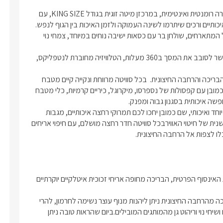
ה איכותיים, מגבות וחלוקים רכים.
הסוויטות בנויות כחלל גדול פתוח ונקי, מוארות בתאורת לד חמה לאווירה רומנטית ואינטימית, במרכזן מיטה זוגית בגודל KING SIZE, עם 
צמד הסוויטות של "
Y
האוס" ארון לאחסון
בכל אחת מהסוויטות של "Y האוס" ארון לאחסון החפצים האישיים של המתארחים, שולחן בר עם כסאות ישיבה נוחים במיוחד, צמחי נוי 
ישיים של המתארחים, שולחן בר עם
ה נוחים במיוחד, צמחי נוי ויצירות אומנות
למול המיטה מסך טלוויזיה מעוצב בגודל 50", הניצב על עמוד שיאפשר לסובב את המסך ב360 מעלות, הטלוויזיה מחוברת לנטפליקס, 
מיוחדות למתחם.
בזכות הסיבוב המלא של מסך הטלוויזיה תוכלו ליהנות מצפייה גם מהבריכה והרחבה החיצונית.  בכל סוויטה מרווחת ונקייה קיים מטבח 
מאובזר בכל טוב, החל מבר מים של תמי4, מכונת אספרסו איכותית כמובן עם קפסולות של נספרסו, מיקרוגל, כיריים קרמיות, כלי מטבח 
בחדר הרחצה שירותים, ומקלחון עיסוי ייחודי ומפנק עם ראש זרמים מיוחד ואיכותי, שם כמובן יחכו לכם תמרוקי רחצה איכותיים, מגבות 
וחלוקים רכים.חימום או קירור החלל מתבצע ע"י מזגן בטכנולוגיה חדשנית של חיטוי האווירבכל סוויטה חדר רחצה מושלם, עם חיפוי אריחים 
כלו לצפות אל הרחבה החיצונית.
לכל אחת מהסוויטות חלל חוץ פרטי מקורה עם מעבר ישיר אל בריכת האינסוף הפרטית, הבריכה מחופה אריחי זכוכית איטלקיים יוקרתיים 
לכל סוויטה מקרן חיצוני המאפשר לצפות במסך 100 אינץ' מול הבריכה מהרחבה החיצונית ניתן ליהנות מנוף עוצר נשימה לחרמון, להרי 
הגולן ולמטעים מרהיבים. עם גינה מטופחת עם מדשאה גדולה, עצים ושיחי נוי וריהוט גן מהמותגים המובילים.ביום שהראות טובה ניתן 