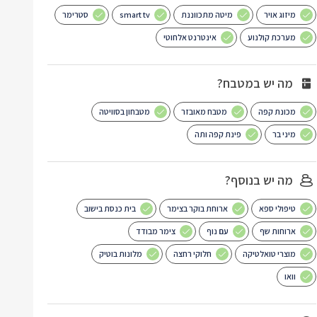
מיזוג אויר
מיטה מתכווננת
smart tv
סטרימר
מערכת קולנוע
אינטרנט אלחוטי
מה יש במטבח?
מכונת קפה
מטבח מאובזר
מטבחון בסוויטה
מיני בר
פינת קפה ותה
מה יש בנוסף?
טיפולי ספא
ארוחת בוקר בצימר
בית כנסת בישוב
ארוחות שף
עם נוף
צימר מבודד
מוצרי טואלטיקה
חלוקי רחצה
מלונות בוטיק
וואו