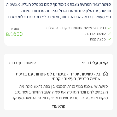
סוויטת "M3" הפרטית ניצבת אל מול נוף קסום במפלס העליון, אינטימית
בנוסף, קיים חדר שינה עם חדר רחצה מפואר , להזמנת החדר הנוסף
וחדשה, עם סלון אירוח ומטבח גדול ומאובזר. מרווחת במיוחד.
בתיאום מול בעל המתחם ובתוספת תשלום.
היא מעוצבת ברמה הגבוהה ביותר, ומזמינה לאירוח קסום ובלתי נשכח.
עם סלון אירוח מרווח, ובו טלוויזיה SMART חדישה וגדולה המחוברת
בריכת אינפיניטי מחוממת ומקורה 31 מעלות
לאנטרנט אלחוטי.
₪1600
סוויטה יוקרתית
מטבח מאובזר עם מכונת אספרסו חדשה וקפסולות, תנור ומיקרוגל,
מכונת קפה
מקרר, וכלי הגשה לשימוש המתארחים. בנוסף, שולחן אוכל.
בחדר השינה היוקרתי ניצבת מיטת קינג סייז מפנקת ורכה, עם מזרן
איכותי מוצע במצעים נעים ואיכותיים, עם טלוויזיה חדישה חכמה,
מחוברת לאינטרנט אלחוטי.
קצת עלינו
סוויטות בנוף כנרת
עם אבזור מלא ויוקרתי, עם כורסאות זוגיות, שטיחים ומראות, עציצי נוי
ותאורה מיוחדת.
בל- סוויטות יוקרה - צימרים למשפחות עם בריכת
שחייה פרטית בעיצוב יוקרתי!
לסוויטה חדר רחצה מרווח וגדול במיוחד בו תמצאו עם שירותים, כיור זוגי
מהודר, עם מראות מעוצבות, ואמבט אליפסה קרמי מיוחד.
סוויטת W שוכנת בנוף כנרת הנמצא בין צפת לראש פינה. את 
השבחים להם זוכה הסוויטה ואת שמה הטוב הרוויחה ביושר עקב 
מיקום מדויק, עיצוב מרהיב ואירוח מפנק ורומנטי. הסוויטה מעניקה 
לכם, הזוגות, פרטיות מוחלטת, בריכת ענק מחוממת ומקורה, ספא 
קרא עוד
זרמים, פינות ישיבה יוקרתיות וחווית אירוח רומנטית וקסומה.בשל 
מיקומה המדויק הסוויטה נחשבת למקום אידיאלי לכל חובבי 