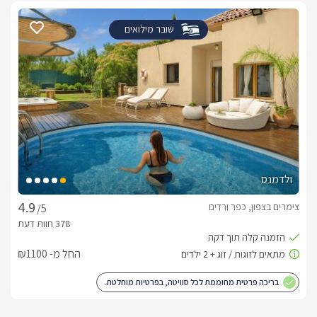
כלול באירוח
שובר מילואים
עם הגעתכם לסוויטה יחכו לכם שם מגוון פינוקים שווים כגון; בקבוק 
יין משובח, מים מינראליים, חלב, ערכת תה/קפה, קפסולות למכונת 
האספרסו, שוקולדים טעימים, נעלי ספא, חלוקי רחצה, מייבש שיער 
וסבונים ריחניים.חשוב לדעתהסוויטה יכולה להתאים ל-2 זוגות/ זוג 
עם ילדים.
לצפייה במדיניות ותנאי הזמנה -
לחצו כאן
לידיעתכם, הפרטים המוצגים באתר: התפוסה המחירים והמבצעים
ולדמנס
מעודכנים ומאומתים. תוכלו לבדוק ולבצע הזמנה באהבה רבה ♥
לפרטים נוספים או שאלות אנחנו פה לשירותכם
צימרים בצפון, כפר ורדים
/5
בברכה, ניב/זלטה -
052-912-1848
החל מ- ₪1100
בריכה פרטית מחוממת לכל סוויטה, בפרטיות מוחלטת.