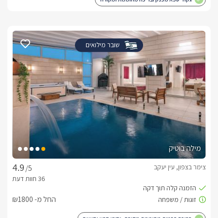
שובר מילואים
מילה בוטיק
צימר בצפון, עין יעקב
/5
החל מ- ₪1800