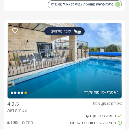
בריכה פרטית מחוממת וגקוזי ספא מול נוף גלילי
שובר מילואים
באטצ'י -סוויטות יוקרה
צימרים בצפון, מנות
/5
החל מ- ₪1000