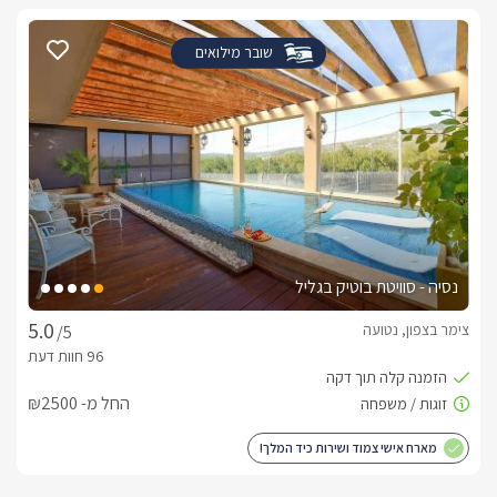
שובר מילואים
נסיה - סוויטת בוטיק בגליל
צימר בצפון, נטועה
/5
החל מ- ₪2500
מארח אישי צמוד ושירות כיד המלך!