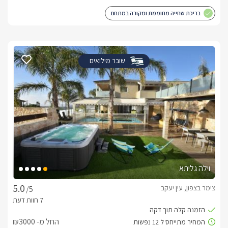
בריכת שחייה מחוממת ומקורה במתחם
שובר מילואים
וילה גליתא
צימר בצפון, עין יעקב
/5
החל מ- ₪3000