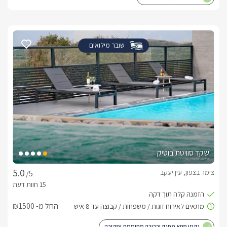
שובר מילואים
שקד סוויטת בוטיק
צימר בצפון, עין יעקב
/5
החל מ- ₪1500
גקוזי ספא מפנק ובריכה מחוממת ומקורה