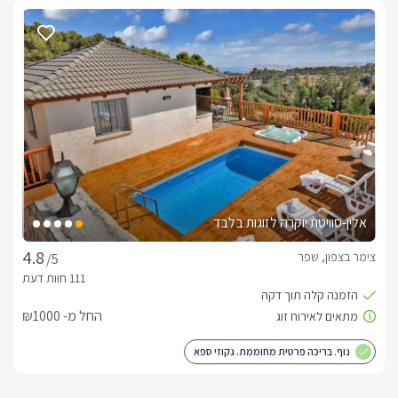
וחמימים.
דגשים על מקום האירוח
להשלמת חווית האירוח המושלמת כמו שסוויטת W שמה לנגד עיניה 
לשירותכם מגוון ארוחות שף מיוחדות וארוחות בוקר הניתנות להזמנה 
בכל שעה. בנוסף ניתן להתפנק בעיסוי מקצועי בהזמנה מראש.
אטרקציות לכל המשפחה
תוכלו לצאת לנסיעה קצרצרה אל סמטאות צפת העתיקות 
אלין-סוויטת יוקרה לזוגות בלבד
והקסומות, טיולי סוסים, אופניים, ג'יפים וטרקטורונים, קטיף פירות 
עונתי, שמורת טבע ושלל אטרקציות באיזור.מושב נוף כנרת נמצא 
צימר בצפון, שפר
/5
בין צפת לראש פינה ונחשב למיקום אידיאלי עבור כל חובבי הטיולים 
ושוחרי הרומנטיקה. מכאן תוכלו לצאת לנסיעה קצרצרה אל 
סמטאות צפת העתיקות, בתי הקפה והגלריות שחובקת ראש פינה, 
החל מ- ₪1000
שלל מסעדות ופאבים מעולים, מגוון טיולי סוסים, אופניים, ג'יפים 
וטרקטורונים, קטיף פירות עונתי, שמורות טבע, שלל מסלולי טיול 
נוף. בריכה פרטית מחוממת. גקוזי ספא
ועוד. 