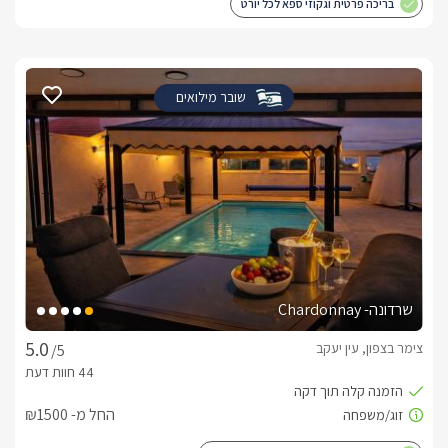
בריכה פרטית וגקוזי ספא לכל יורט
שובר מילואים
שרדונה- Chardonnay
צימר בצפון, עין יעקב
/5
החל מ- ₪1500