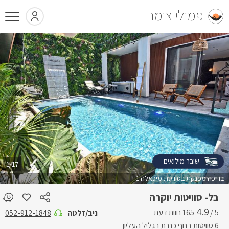
פמילי צימר
שובר מילואים
1/17
בריכה מפנקת בסוויטת מיכאלה 1
בל- סוויטות יוקרה
4.9
5 /
ניב/זלטה
052-912-1848
6 סוויטות בנוף כנרת בגליל העליון