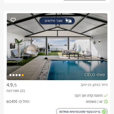
שובר מילואים
סיאלו- CIELO
צימר בצפון, עין יעקב
/5
החל מ- ₪1400
בריכה וגקוזי ספא בפרטיות מוחלטת