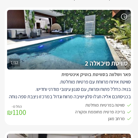
סוויטת מיכאלה 2
1/12
פאר ושלווה בסוויטת בוטיק אינטימית
סוויטת אירוח מרווחת עם פרטיות מוחלטת.
בנויה כחלל פתוח ומרווח, עם סגנון עיצובי מודרני וחדיש.
בכניסתכם אליה תגלו סלון ישיבה מרווח וגדול במרכזו ניצבת ספה נוחה
במיוחד בצבע אפור מבד איכותי עם גימורים בצבע שחור.
סוויטה בפרטיות מוחלטת
₪1100
עם תאורה דקורטיבית מיוחדת ואלמנטים עיצוביים המתחילים בשולחן
בריכה פרטית מחוממת ומקורה
הקפה, המזנון והקיר המעוצב.
מרחב מוגן
למול הסלון ניצב מטבח מאובזר בגווני עץ ואפור, עם שילוב ארונות
שחורים ושיש ייחודי, המטבח מאובזר וכולל מכונת קפה, מיני בר, כיריים