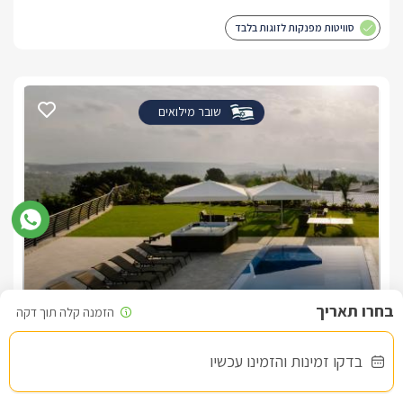
סוויטות מפנקות לזוגות בלבד
שובר מילואים
אחוזת רון בגליל
צימר בצפון, עין יעקב
/5
בדקו זמינות והזמינו עכשיו
החל מ- ₪7500