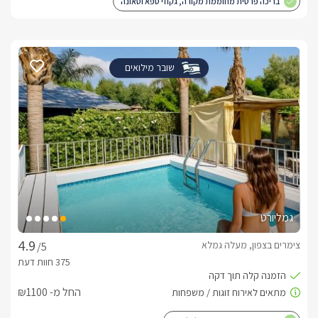
בריכה פרטית מחוממת מקורה, גקוזי ספא וסאונה
שובר מילואים
גמליורט
צימרים בצפון, מעלה גמלא
/5
החל מ- ₪1100