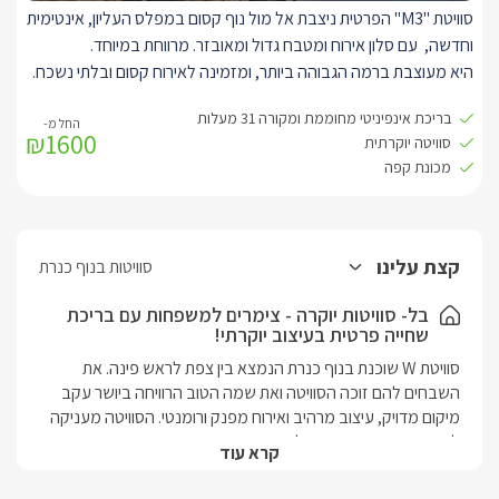
סוויטת "M3" הפרטית ניצבת אל מול נוף קסום במפלס העליון, אינטימית
בנוסף, קיים חדר שינה עם חדר רחצה מפואר , להזמנת החדר הנוסף
וחדשה, עם סלון אירוח ומטבח גדול ומאובזר. מרווחת במיוחד.
בתיאום מול בעל המתחם ובתוספת תשלום.
היא מעוצבת ברמה הגבוהה ביותר, ומזמינה לאירוח קסום ובלתי נשכח.
עם סלון אירוח מרווח, ובו טלוויזיה SMART חדישה וגדולה המחוברת
בריכת אינפיניטי מחוממת ומקורה 31 מעלות
לאנטרנט אלחוטי.
₪1600
סוויטה יוקרתית
מטבח מאובזר עם מכונת אספרסו חדשה וקפסולות, תנור ומיקרוגל,
מכונת קפה
מקרר, וכלי הגשה לשימוש המתארחים. בנוסף, שולחן אוכל.
בחדר השינה היוקרתי ניצבת מיטת קינג סייז מפנקת ורכה, עם מזרן
איכותי מוצע במצעים נעים ואיכותיים, עם טלוויזיה חדישה חכמה,
מחוברת לאינטרנט אלחוטי.
קצת עלינו
סוויטות בנוף כנרת
עם אבזור מלא ויוקרתי, עם כורסאות זוגיות, שטיחים ומראות, עציצי נוי
ותאורה מיוחדת.
בל- סוויטות יוקרה - צימרים למשפחות עם בריכת
שחייה פרטית בעיצוב יוקרתי!
לסוויטה חדר רחצה מרווח וגדול במיוחד בו תמצאו עם שירותים, כיור זוגי
מהודר, עם מראות מעוצבות, ואמבט אליפסה קרמי מיוחד.
סוויטת W שוכנת בנוף כנרת הנמצא בין צפת לראש פינה. את 
השבחים להם זוכה הסוויטה ואת שמה הטוב הרוויחה ביושר עקב 
מיקום מדויק, עיצוב מרהיב ואירוח מפנק ורומנטי. הסוויטה מעניקה 
לכם, הזוגות, פרטיות מוחלטת, בריכת ענק מחוממת ומקורה, ספא 
קרא עוד
זרמים, פינות ישיבה יוקרתיות וחווית אירוח רומנטית וקסומה.בשל 
מיקומה המדויק הסוויטה נחשבת למקום אידיאלי לכל חובבי 