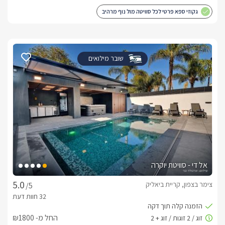
גקוזי ספא פרטי לכל סוויטה מול נוף מרהיב
שובר מילואים
אל די - סוויטת יוקרה
צימר בצפון, קריית ביאליק
/5
החל מ- ₪1800