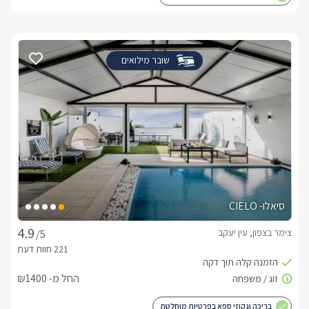
שובר מילואים
סיאלו- CIELO
צימר בצפון, עין יעקב
/5
החל מ- ₪1400
בריכה וגקוזי ספא בפרטיות מוחלטת