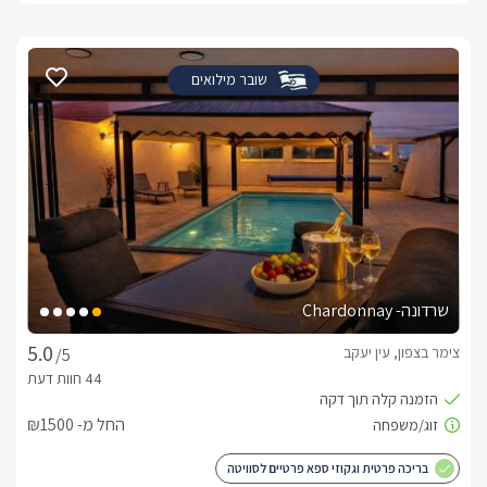
שובר מילואים
שרדונה- Chardonnay
צימר בצפון, עין יעקב
/5
החל מ- ₪1500
בריכה פרטית וגקוזי ספא פרטיים לסוויטה