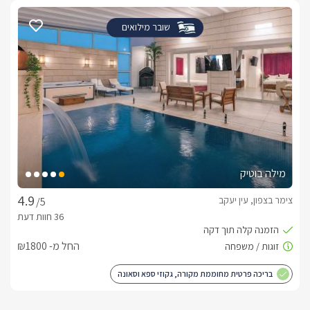
וחמימים.
שובר מילואים
דגשים על מקום האירוח
להשלמת חווית האירוח המושלמת כמו שסוויטת W שמה לנגד עיניה 
לשירותכם מגוון ארוחות שף מיוחדות וארוחות בוקר הניתנות להזמנה 
בכל שעה. בנוסף ניתן להתפנק בעיסוי מקצועי בהזמנה מראש.
אטרקציות לכל המשפחה
תוכלו לצאת לנסיעה קצרצרה אל סמטאות צפת העתיקות 
מילה בוטיק
והקסומות, טיולי סוסים, אופניים, ג'יפים וטרקטורונים, קטיף פירות 
עונתי, שמורת טבע ושלל אטרקציות באיזור.מושב נוף כנרת נמצא 
צימר בצפון, עין יעקב
/5
בין צפת לראש פינה ונחשב למיקום אידיאלי עבור כל חובבי הטיולים 
ושוחרי הרומנטיקה. מכאן תוכלו לצאת לנסיעה קצרצרה אל 
סמטאות צפת העתיקות, בתי הקפה והגלריות שחובקת ראש פינה, 
החל מ- ₪1800
שלל מסעדות ופאבים מעולים, מגוון טיולי סוסים, אופניים, ג'יפים 
וטרקטורונים, קטיף פירות עונתי, שמורות טבע, שלל מסלולי טיול 
בריכה פרטית מחוממת מקורה, גקוזי ספא וסאונה
ועוד. 