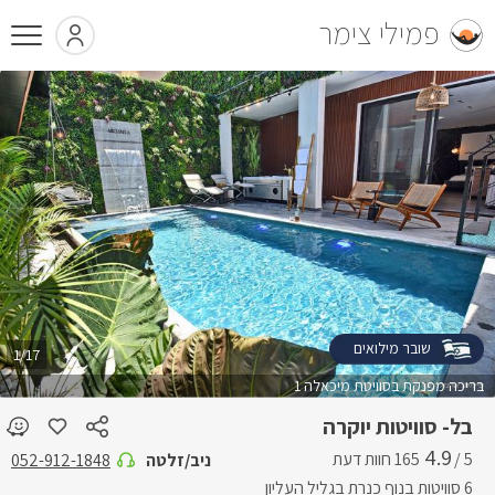
פמילי צימר
שובר מילואים
1/17
בריכה מפנקת בסוויטת מיכאלה 1
בל- סוויטות יוקרה
4.9
5 /
ניב/זלטה
052-912-1848
6 סוויטות בנוף כנרת בגליל העליון