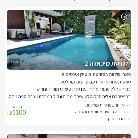
סוויטת מיכאלה 2
1/12
פאר ושלווה בסוויטת בוטיק אינטימית
סוויטת אירוח מרווחת עם פרטיות מוחלטת.
בנויה כחלל פתוח ומרווח, עם סגנון עיצובי מודרני וחדיש.
בכניסתכם אליה תגלו סלון ישיבה מרווח וגדול במרכזו ניצבת ספה נוחה
במיוחד בצבע אפור מבד איכותי עם גימורים בצבע שחור.
סוויטה בפרטיות מוחלטת
₪1100
עם תאורה דקורטיבית מיוחדת ואלמנטים עיצוביים המתחילים בשולחן
בריכה פרטית מחוממת ומקורה
הקפה, המזנון והקיר המעוצב.
מרחב מוגן
למול הסלון ניצב מטבח מאובזר בגווני עץ ואפור, עם שילוב ארונות
שחורים ושיש ייחודי, המטבח מאובזר וכולל מכונת קפה, מיני בר, כיריים