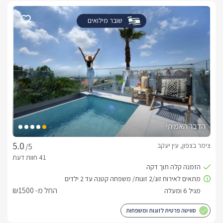
כלול באירוח
שובר מילואים
עם הגעתכם לסוויטה יחכו לכם שם מגוון פינוקים שווים כגון; בקבוק 
יין משובח, מים מינראליים, חלב, ערכת תה/קפה, קפסולות למכונת 
האספרסו, שוקולדים טעימים, נעלי ספא, חלוקי רחצה, מייבש שיער 
וסבונים ריחניים.חשוב לדעתהסוויטה יכולה להתאים ל-2 זוגות/ זוג 
עם ילדים.
לצפייה במדיניות ותנאי הזמנה -
לחצו כאן
לידיעתכם, הפרטים המוצגים באתר: התפוסה המחירים והמבצעים
הדבר האמיתי
מעודכנים ומאומתים. תוכלו לבדוק ולבצע הזמנה באהבה רבה ♥
לפרטים נוספים או שאלות אנחנו פה לשירותכם
צימר בצפון, עין יעקב
/5
בברכה, ניב/זלטה -
052-912-1848
החל מ- ₪1500
סוויטה פרטית לזוגות ומשפחות