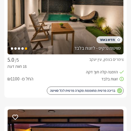
שינה מרווח במיוחד מעוצב ונוח עם אבזור מלא.החדר השינה שבו 
תמצאו מיטה זוגית, שלמולה טלוויזיה חדישה מחוברת לכבלי YES 
ואנטרנט אלחוטי. בנוסף, מטבח מאובזר, סלון ישיבה ואיזור חוץ 
מפנק ופרטי. ובו בריכת שחייה מפנקת ואינטימית ופינת ברביקיו.
איזור החוץ
סוויטות נרקיס - לזוגות בלבד
הסוויטות שוכנות במושב עין יעקב המשקיף על כל אזור הגליל 
צימרים בצפון, עין יעקב
/5
באזור החוץ של סוויטת סורנטו קיימת בריכת שחיה מפוארת פרטית 
לחלוטין (מחוממת ומקורה בחודשי החורף), ג'קוזי ספא חיצוני , פינת 
החל מ- ₪1100
באזור החוץ הפרטי של סוויטת נאפולי האינטימית, ניצבת בריכת 
שחיה אינטימית ופרטית לחלוטין(מחוממת ומקורה בחודשי החורף), 
בריכה פרטית מחוממת מקורה פרטית לכל סוויטה
פינת ברביקיו חדישה, פינות ישיבה ונוף קסום ושקט.
כלול באירוח
באירוח יחכו לכם : בקבוק יין איכותי, חלב, קפסולות למכונות הקפה, 
חטיפים, שוקולדים, פירות העונה ופינוקים נוספים. בחדרי הרחצה 