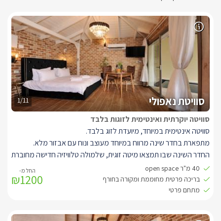
סוויטת נאפולי
1/11
סוויטה יוקרתית ואינטימית לזוגות בלבד
סוויטה אינטימית במיוחד, מיועדת לזוג בלבד.
מתפארת בחדר שינה מרווח במיוחד מעוצב ונוח עם אבזור מלא.
החדר השינה שבו תמצאו מיטה זוגית, שלמולה טלוויזיה חדישה מחוברת
לכבלי YES ואנטרנט אלחוטי.
40 מ"ר open space
₪1200
בנוסף, מטבח מאובזר, סלון ישיבה ואיזור חוץ מפנק ופרטי. ובו בריכת
בריכה פרטית מחוממת ומקורה בחורף
שחייה מפנקת ואינטימית ופינת ברביקיו.
מתחם פרטי