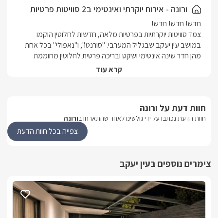
ורונה - אירוח יוקרתי ואינטימי ב2 סוויטות פרטיות
צמד סוויטות יוקרתיות בפרטיות מלאה, חדשות לחלוטין הוקמו 
במושב עין יעקב שבגליל המערבי. "סורנטו", ו"נאפולי" בכל אחת 
מהן חדר שינה אינטימי ושקט ובריכה פרטית לחלוטין מחוממת 
קרא עוד
סוויטת נאפולי מתאימה לזוגות בלבד, בעוד סוויטת סורנטו מתאימה 
לאירוח זוגי או משפחתי.
חוות דעת על ורונה
חוות הדעת נכתבו על ידי גולשינו לאחר שהתארחו ב
ורונה
הסוויטות
צפייה בכל חוות הדעת
במתחם שתי סוויטות פרטיות לחלוטין האחת מהשניה בעלות מתחמי 
צימרים נוספים בעין יעקב
סורנטו: סוויטה קסומה ויוקרתית בעלת חדר שינה אינטימי ומפנק 
מאובזר, עם טלוויזיה המחוברת לאנטרנט אלחוטי ולכבלי YES, 
ומיזוג אוויר.חדר רחצה פרטי מעוצב ואסתטי, עם אבזור מלא הכולל 
מגבות, חלוקים ותמרוקי רחצה ריחניים.עם ג'קוזי פרטי פנימי וג'קוזי 
נאפולי: סוויטה אינטימית במיוחד לזוגות בלבד , מתפארת בחדר 