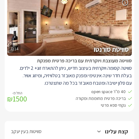
סוויטת סורנטו
1/14
סוויטה מעוצבת ויוקרתית עם בריכה פרטית מפנקת
סוויטה קסומה ויוקרתית בעיצוב חדיש, ניתן להתארח זוג+ 2 ילדים.
בעלת חדר שינה אינטימי ומפנק מאובזר בטלוויזיה, ומיזוג אוויר.
עם סלון ישיבה ומטבח מאובזר בכל מה שתצטרכו.
חדר רחצה פרטי מעוצב ואסתטי, עם אבזור מלא הכולל מגבות, חלוקים
40 מ"ר open space
₪1500
ותמרוקי רחצה ריחניים.
בריכה פרטית מחוממת ומקורה
וג'קוזי ספא חיצוני פרטי.
גקוזי ספא פרטי
בחצר הפרטית של הסוויטה ניצבת בריכה אינטימית.
קצת עלינו
סוויטות בעין יעקב