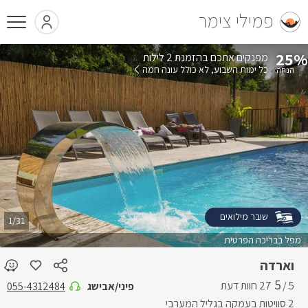
פמילי צימר
25%
בהזמנת 2 לילות
כל ימות השבוע
לא כולל עונה חמה
שובר מילואים
1/31
מפל בבריכה הפרטית
וארדה
5
5 /
פיני/אבישג
055-4312484
2 סוויטות בעמקה בגליל המערבי