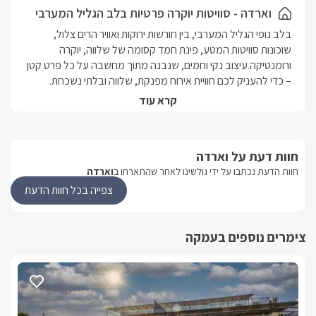
במתחם החוץ גינה רחבה עם פינות ישיבה ובריכת שחייה מחוממת
וארדה - סוויטות יוקרה פרטיות בלב הגליל המערבי
ומקורה פרטית לסוויטה.
בלב נופי הגליל המערבי, בין חורשות ירוקות ואוויר הרים צלול, 
*במידה ומגיעים כקבוצה או שני זוגות תהנו ממטבח חוץ מאובזר עם
שוכונות סוויטות המטע, פינת חמד קסומה של שלווה, יוקרה 
מקרר וכיריים.
ורומנטיקה.עיצוב נקי וחמים, שנבנה מתוך מחשבה על כל פרט קטן 
מושלם לאירוח זוג / 2 זוגות /משפחות
הסוויטות במתחם הן עולם קטן של רוגע ונוחות, עם עיצוב מוקפד, 
קרא עוד
פרטיות מלאה ואווירה ביתית אך אלגנטית.המתחם מתאים במיוחד 
לזוגות שמחפשים רגעים של שקט ורומנטיקה ולמשפחות שרוצות 
חוות דעת על וארדה
היופי של המתחם הוא בשילוב המושלם בין טבע ונוף גלילי לבין 
חוות הדעת נכתבו על ידי גולשינו לאחר שהתארחו ב
וארדה
סטנדרט אירוח מודרני ומדויק , חופשה שבה כל נשימה מרגישה 
אחרת.
צפייה בכל חוות הדעת
מה תמצאו בסוויטות המפנקות שלנו?
צימרים נוספים בעמקה