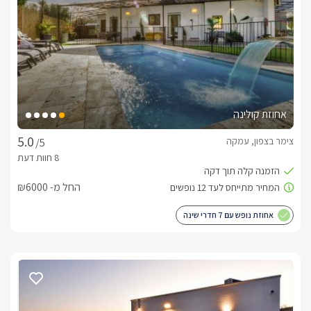
מתאימה לזוגות או לזוג עם ילדיםבריכת שחייה פרטית ומחוממת 
בעונהג’קוזי זוגי מפנק בתוך הסוויטהגינה פרטית עם פינות ישיבה 
וערסל לרגעי רוגע מושלמיםמטבחון מאובזר הכולל מקרר, 
אחוזת קולינה
מיקרוגל, קומקום ומכונת קפהחדר שינה עם מיטה זוגית KING 
SIZE ומצעים רכים• Smart TV, מיזוג אוויר ואינטרנט אלחוטיחדר 
צימר בצפון, עמקה
/5
החל מ- ₪6000
האם המתחם מתאים לימות החורף?
אחוזת נופש עם 7 חדרי שינה
פינוק חורפי מיוחד, לכל סוויטה ג'קוזי פנימי פרטי ואינטימי, בריכת 
שחייה מחוממת ומקורה (בסוויטת  המטע)  ובריכה פרטית מחוממת 
(בסוויטת וארדה) , בנוסף תוכלו ליהנות ממכונת אספרסו וערכת 
קפה ותה לשתייה חמה ופינוקים נוספים ומתוקים. 