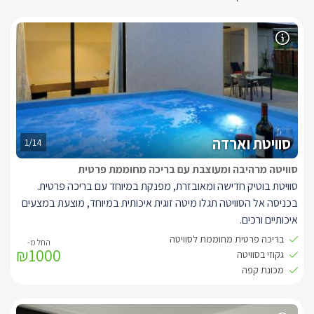
סוויטת וארדה
1/14
סוויטה מרהיבה ומעוצבת עם בריכה מחוממת פרטית
סוויטת בוטיק חדישה ומאובזרת, מפנקת במיוחד עם בריכה פרטית.
בכניסה אל הסוויטה תגלו מיטה זוגית איכותית במיוחד, מוצעת במצעים
איכותיים ורכים.
לצידה שידות בגוונים בהירים, עם ארונות לאחסון החפצים האישיים
בריכה פרטית מחוממת לסוויטה
₪1000
שלכם. שם גם תוכלו להדליק נורות קריאה.
גקוזי בסוויטה
אל מול המיטה ניצבת טלוויזיה על עמוד מתכוונן לנוחות מירבית- אותו
מכונת קפה
תוכלו לסובב גם אל הג'קוזי הפנימי והחם שמחכה לכם בפינת הסוויטה.
עוד תמצאו בה מטבחון עם מכונת קפה וקפסולות איכותיות, מיקרוגל,