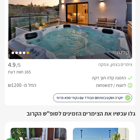
מה כלול באירוח אצלנו?
בכל אחת מהסוויטות יחכו לכם יין איכותי, חלב, קפסולות למכונת 
הקפה, חטיפים ועוגיות, שוקולדים, ופירות העונה.בנוסף יחכו לכם 
סבונים ותמרוקי רחצה, נעלי ספא, ומגבות רכות.
האם יש אפשרות לארוחות?
קולינה
בתוספת תשלום ותיאום מראש תוכלו ליהנות מארוחות בוקר 
איכותיות ועשירות, מגוונות וטעימות במיוחד. 
צימרים בצפון, עמקה
/5
מה חשוב לדעת?
החל מ- ₪1200
במידה ובאים קבוצה או שני זוגות יחדיו תהנו ממטבח חוץ מאובזר 
יוקרה ושקט במתחם מבודד עם גקוזי ספא פרטי
ומפנק.
לצפייה במדיניות ותנאי הזמנה -
לחצו כאן
גלו עכשיו את הצימרים הזמינים לסופ"ש הקרוב
לידיעתכם, הפרטים המוצגים באתר: התפוסה המחירים והמבצעים
מעודכנים ומאומתים. תוכלו לבדוק ולבצע הזמנה באהבה רבה ♥