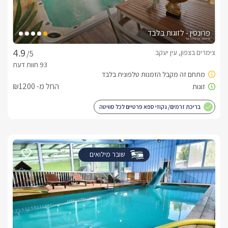
פרונסין - לזוגות בלבד
צימרים בצפון, עין יעקב
/5
החל מ- ₪1200
בריכת זרמים/ גקוזי ספא פרטיים לכל סוויטה
שובר מילואים