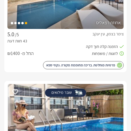
אחוזת רפאליס
צימר בצפון, עין יעקב
/5
החל מ- ₪1400
פרטיות מוחלטת. בריכה מחוממת מקורה. גקוזי ספא
שובר מילואים