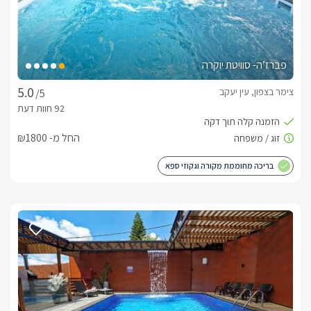
פברז’ה- סוויטת יוקרה
צימר בצפון, עין יעקב
/5
החל מ- ₪1800
בריכה מחוממת מקורה וגקוזי ספא