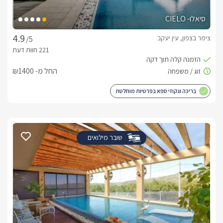
סיאלו- CIELO
צימר בצפון, עין יעקב
/5
החל מ- ₪1400
בריכה וגקוזי ספא בפרטיות מוחלטת
שובר מילואים