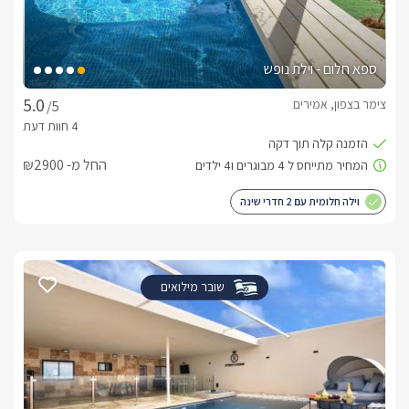
ספא חלום - וילת נופש
צימר בצפון, אמירים
/5
החל מ- ₪2900
וילה חלומית עם 2 חדרי שינה
שובר מילואים