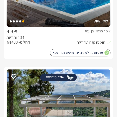
שיר האוס
צימר בצפון, בן עמי
/5
החל מ- ₪1400
פרטיות מוחלטת! בריכה פרטית וגקוזי ספא
שובר מילואים