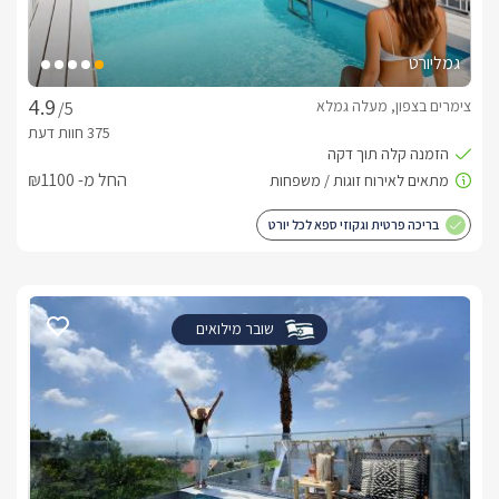
גמליורט
צימרים בצפון, מעלה גמלא
/5
החל מ- ₪1100
בריכה פרטית וגקוזי ספא לכל יורט
שובר מילואים