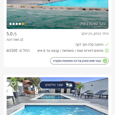
שקד סוויטת בוטיק
צימר בצפון, עין יעקב
/5
החל מ- ₪1500
גקוזי ספא מפנק ובריכה מחוממת ומקורה
שובר מילואים