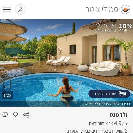
פמילי צימר
10%
הנחה לכל לילה
בדקה ה 90
שובר מילואים
1/25
בריכת שחייה פרטית לסוויטה
ולדמנס
4.9
5 /
2 סוויטות בכפר ורדים בגליל המערבי