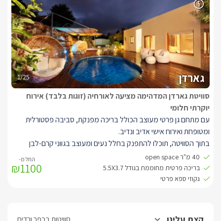
SMARTTV בגודל 50 אינצ' מטבחון מעוצב הכולל מיני בר.
מתחם הגן של הסוויטה הינו פרטי רק לכם ובו תוכלו להתפנק בבריכת
שחייה חלומית המחוממת בחורף (חודשים אוקטובר- מאי). סביבה פינות
מנוחה רומנטיות.
* ניתן לעשות מנגל, יש להביא את כל הציוד הנדרש.
גארדן
1/25
סוויטת גארדן המדהימה מציעה לאורחיה (זוגות בלבד) אירוח
יוקרתי חלומי
עם מתחם גן פרטי מעוצב הכולל בריכה מפנקת, סביבה פסטורלית
ומטופחת ואירוח אישי אדיב ונדיב.
בתוך הסוויטה, תוכלו להתפנק בחלל נעים ומעוצב בגווני קרם-לבן
בנוסף מחכה לכם בסוויטה מיטה מפוארת בעלת מזרן איכותי עם שכבת
40 מ"ר open space
₪1100
לטקס, אמבט Free Standing המשקיף אל הגן הפרטי, חוויית צפייה
בריכה פרטית מחוממת בגודל 5.5X3.7
מושלמת הכוללת חבילת ערוצים מלאה בטכנולוגיית HD, ממיר הקלטה
גקוזי ספא פרטי
וספריית סרטים עשירה לצפייה ב SMARTTV בגודל 42 אינצ' מטבחון
מעוצב הכולל מיני בר.
הגן הפרטי לסוויטה בנוי על דק גדול הנושק לצמחייה ירוקה ושופעת,
קצת עלינו
סוויטות בכפר ורדים