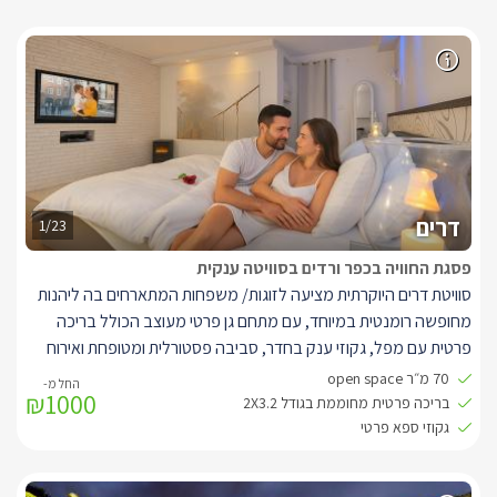
דרים
1/23
פסגת החוויה בכפר ורדים בסוויטה ענקית
סוויטת דרים היוקרתית מציעה לזוגות/ משפחות המתארחים בה ליהנות
מחופשה רומנטית במיוחד, עם מתחם גן פרטי מעוצב הכולל בריכה
פרטית עם מפל, גקוזי ענק בחדר, סביבה פסטורלית ומטופחת ואירוח
אישי אדיב ונדיב.
70 מ״ר open space
₪1000
בתוך הסוויטה, תוכלו להתפנק בחלל נעים ומעוצב בגווני קרם-לבן,
בריכה פרטית מחוממת בגודל 2X3.2
הכולל מיטה ענקית מפוארת בעלת מזרן איכותי עם שכבת לטקס, חדר
גקוזי ספא פרטי
רחצה מפואר, חוויית צפייה מושלמת הכוללת חבילת ערוצים מלאה
בטכנולוגיית HD, ממיר הקלטה וספריית סרטים עשירה לצפייה ב