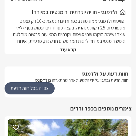
כאשר במרכזו ניצבת בריכת השחייה החלומית מחוממת בעונה
(חודשים אוקטובר- מאי) ולצידה ג'קוזי ספא ופינות מנוחה מפנקות.
ולדמנס - חוויה יוקרתית ורומנטית במיוחד!
 סוויטות ולדמנס ממוקמות בכפר ורדים הנמצא כ-10 דק מאגם 
מונפורט וכ-25 דקות מנהריה. בקצה כפר ורדים ועמוק בנוף גלילי 
עוצר נשימה הוקמו שתי סוויטות יוקרתיות המציעות פרטיות מוחלטת 
ונופש רומנטי במיוחד לזוגות המחפשים חדשנות, פרטיות, ואירוח 
עתיר פינוקים. סוויטות ולדמנס נבנו באופן מדורג על צלע ההר 
קרא עוד
והוקמו על מפלסים שונים- עליון ותחתון. במפלס האמצעי בין שתי 
הסוויטות המפוארות, מתגוררים בעלי המקום.להשלמת חווית האירוח 
הדיסקרטית הסוויטות ממוקמות בנפרד אחת מהשנייה ומציעות 
חוות דעת על ולדמנס
בריכה מחוממת, מתחם גן מטופח ופינות ישיבה בעיצוב יוקרתי. 
חוות הדעת נכתבו על ידי גולשינו לאחר שהתארחו ב
ולדמנס
בסביבה ישנם מגוון יקבים, מחלבות, שווקים, פאבים וכן אטרקציות 
שטח ומשפחתיות.
צפייה בכל חוות הדעת
פנים הסוויטה
צימרים נוספים בכפר ורדים
בכל סוויטה תיהנו מג'קוזי,קמין, מיטה מודרנית מעוצבת ומזרן איכותי 
עם שכבת לטקס לנוחות מושלמת.מכונת "נספרסו" עם מקציף 
חלב להכנת אספרסו, הפוך, אייס-קפה ועוד.מתקן מים תמי 4, 
מקרר, כיריים, טוסטר אובן וכלים לבישול ולהגשה..אינטרנט 