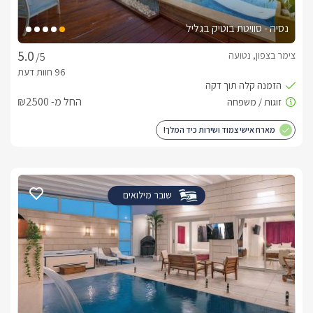
נסיה - סוויטת בוטיק בגליל
צימר בצפון, נטועה
/5
החל מ- ₪2500
מארח אישי צמוד ושירות כיד המלך!
שובר מילואים