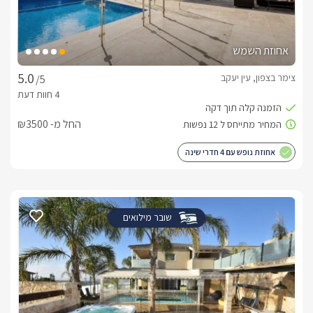
אחוזת השמש
צימר בצפון, עין יעקב
/5
החל מ- ₪3500
אחוזת נופש עם 4 חדרי שינה
שובר מילואים