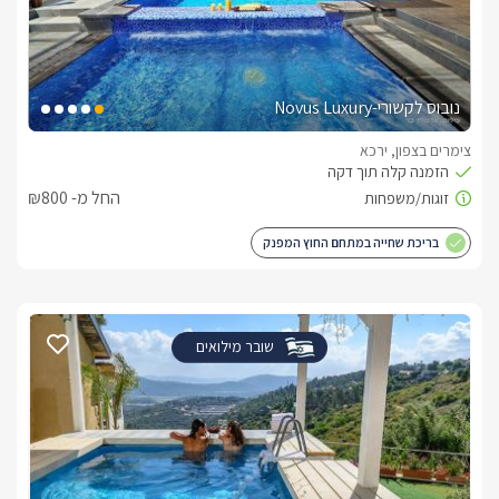
נובוס לקשורי-Novus Luxury
צימרים בצפון, ירכא
החל מ- ₪800
בריכת שחייה במתחם החוץ המפנק
שובר מילואים