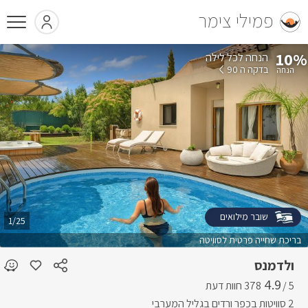
פמילי צימר
10%
הנחה לכל לילה
בדקה ה 90
שובר מילואים
1/25
בריכת שחייה פרטית לסוויטה
ולדמנס
4.9
5 /
2 סוויטות בכפר ורדים בגליל המערבי