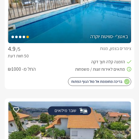
באטצ'י -סוויטות יוקרה
צימרים בצפון, מנות
/5
החל מ- ₪1000
בריכה מחוממת אל מול הנוף הפתוח
שובר מילואים