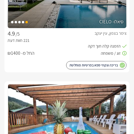
סיאלו- CIELO
צימר בצפון, עין יעקב
/5
החל מ- ₪1400
בריכה וגקוזי ספא בפרטיות מוחלטת