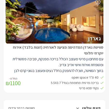
SMARTTV בגודל 50 אינצ' מטבחון מעוצב הכולל מיני בר.
מתחם הגן של הסוויטה הינו פרטי רק לכם ובו תוכלו להתפנק בבריכת
שחייה חלומית המחוממת בחורף (חודשים אוקטובר- מאי). סביבה פינות
מנוחה רומנטיות.
* ניתן לעשות מנגל, יש להביא את כל הציוד הנדרש.
גארדן
1/25
סוויטת גארדן המדהימה מציעה לאורחיה (זוגות בלבד) אירוח
יוקרתי חלומי
עם מתחם גן פרטי מעוצב הכולל בריכה מפנקת, סביבה פסטורלית
ומטופחת ואירוח אישי אדיב ונדיב.
בתוך הסוויטה, תוכלו להתפנק בחלל נעים ומעוצב בגווני קרם-לבן
בנוסף מחכה לכם בסוויטה מיטה מפוארת בעלת מזרן איכותי עם שכבת
40 מ"ר open space
₪1100
לטקס, אמבט Free Standing המשקיף אל הגן הפרטי, חוויית צפייה
בריכה פרטית מחוממת בגודל 5.5X3.7
מושלמת הכוללת חבילת ערוצים מלאה בטכנולוגיית HD, ממיר הקלטה
גקוזי ספא פרטי
וספריית סרטים עשירה לצפייה ב SMARTTV בגודל 42 אינצ' מטבחון
מעוצב הכולל מיני בר.
הגן הפרטי לסוויטה בנוי על דק גדול הנושק לצמחייה ירוקה ושופעת,
קצת עלינו
סוויטות בכפר ורדים