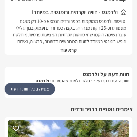
כאשר במרכזו ניצבת בריכת השחייה החלומית מחוממת בעונה
(חודשים אוקטובר- מאי) ולצידה ג'קוזי ספא ופינות מנוחה מפנקות.
ולדמנס - חוויה יוקרתית ורומנטית במיוחד!
 סוויטות ולדמנס ממוקמות בכפר ורדים הנמצא כ-10 דק מאגם 
מונפורט וכ-25 דקות מנהריה. בקצה כפר ורדים ועמוק בנוף גלילי 
עוצר נשימה הוקמו שתי סוויטות יוקרתיות המציעות פרטיות מוחלטת 
ונופש רומנטי במיוחד לזוגות המחפשים חדשנות, פרטיות, ואירוח 
עתיר פינוקים. סוויטות ולדמנס נבנו באופן מדורג על צלע ההר 
קרא עוד
והוקמו על מפלסים שונים- עליון ותחתון. במפלס האמצעי בין שתי 
הסוויטות המפוארות, מתגוררים בעלי המקום.להשלמת חווית האירוח 
הדיסקרטית הסוויטות ממוקמות בנפרד אחת מהשנייה ומציעות 
חוות דעת על ולדמנס
בריכה מחוממת, מתחם גן מטופח ופינות ישיבה בעיצוב יוקרתי. 
חוות הדעת נכתבו על ידי גולשינו לאחר שהתארחו ב
ולדמנס
בסביבה ישנם מגוון יקבים, מחלבות, שווקים, פאבים וכן אטרקציות 
שטח ומשפחתיות.
צפייה בכל חוות הדעת
פנים הסוויטה
צימרים נוספים בכפר ורדים
בכל סוויטה תיהנו מג'קוזי,קמין, מיטה מודרנית מעוצבת ומזרן איכותי 
עם שכבת לטקס לנוחות מושלמת.מכונת "נספרסו" עם מקציף 
חלב להכנת אספרסו, הפוך, אייס-קפה ועוד.מתקן מים תמי 4, 
מקרר, כיריים, טוסטר אובן וכלים לבישול ולהגשה..אינטרנט 