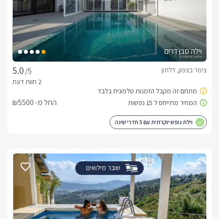
וילה סבן דרים
צימר בצפון, דלתון
/5
החל מ- ₪5500
וילת נופש יוקרתית עם 5 חדרי שינה
שובר מילואים