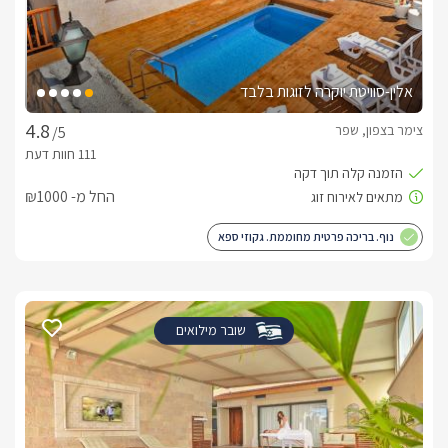
אלין-סוויטת יוקרה לזוגות בלבד
צימר בצפון, שפר
/5
החל מ- ₪1000
נוף. בריכה פרטית מחוממת. גקוזי ספא
שובר מילואים