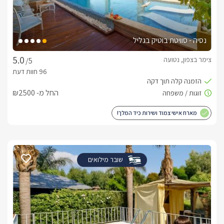
נסיה - סוויטת בוטיק בגליל
צימר בצפון, נטועה
/5
החל מ- ₪2500
מארח אישי צמוד ושירות כיד המלך!
שובר מילואים