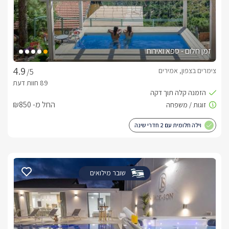
זמן חלום - ספא ואירוח
צימרים בצפון, אמירים
/5
החל מ- ₪850
וילה חלומית עם 2 חדרי שינה
שובר מילואים