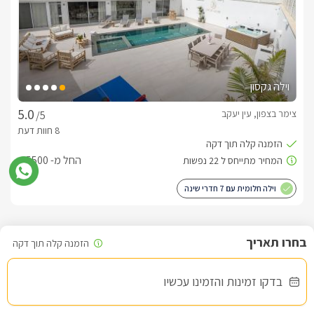
וילה גקסון
צימר בצפון, עין יעקב
/5
החל מ- ₪5500
וילה חלומית עם 7 חדרי שינה
שובר מילואים
בדקו זמינות והזמינו עכשיו