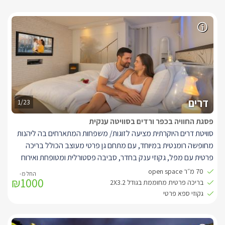
דרים
1/23
פסגת החוויה בכפר ורדים בסוויטה ענקית
סוויטת דרים היוקרתית מציעה לזוגות/ משפחות המתארחים בה ליהנות
מחופשה רומנטית במיוחד, עם מתחם גן פרטי מעוצב הכולל בריכה
פרטית עם מפל, גקוזי ענק בחדר, סביבה פסטורלית ומטופחת ואירוח
אישי אדיב ונדיב.
70 מ״ר open space
₪1000
בתוך הסוויטה, תוכלו להתפנק בחלל נעים ומעוצב בגווני קרם-לבן,
בריכה פרטית מחוממת בגודל 2X3.2
הכולל מיטה ענקית מפוארת בעלת מזרן איכותי עם שכבת לטקס, חדר
גקוזי ספא פרטי
רחצה מפואר, חוויית צפייה מושלמת הכוללת חבילת ערוצים מלאה
בטכנולוגיית HD, ממיר הקלטה וספריית סרטים עשירה לצפייה ב