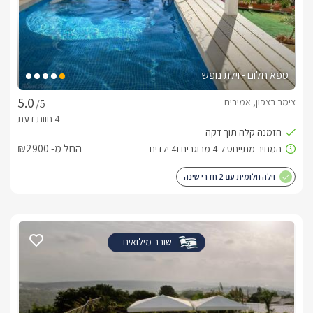
ספא חלום - וילת נופש
צימר בצפון, אמירים
/5
החל מ- ₪2900
וילה חלומית עם 2 חדרי שינה
שובר מילואים