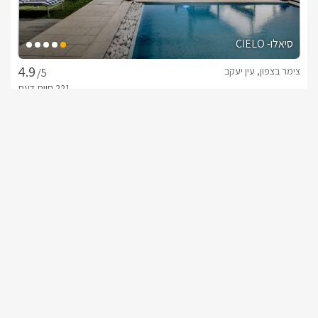
סיאלו- CIELO
צימר בצפון, עין יעקב
/5
החל מ- ₪1400
בריכה וגקוזי ספא בפרטיות מוחלטת
שובר מילואים