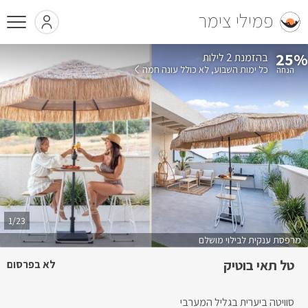
פמילי צימר
25%
בהזמנת 2 לילות
כל ימות השבוע
לא כולל עונה חמה
1/23
מרפסת ענקית לבילוי מושלם
טל תאי בוטיק
לא בפרסום
סוויטה ביערית בגליל המערבי