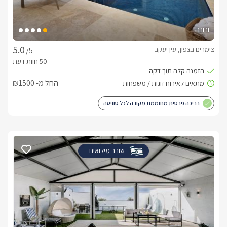
ארוחות
ורונה
בתיאום מראש ובתשלום נוסף ניתן להזמין לסוויטה ארוחת בוקר 
צימרים בצפון, עין יעקב
/5
גלילית עשירה ומפנקת, בתוספת תשלום של 250 ₪ לזוג.
החל מ- ₪1500
חשוב לדעת
ניתן לקיים במסוויטה ימי כיף וגיבוש לזוגות קבוצות ומשפחות קטנות 
בריכה פרטית מחוממת מקורה לכל סוויטה
מושלם לאירוח הציבור הדתי.
שובר מילואים