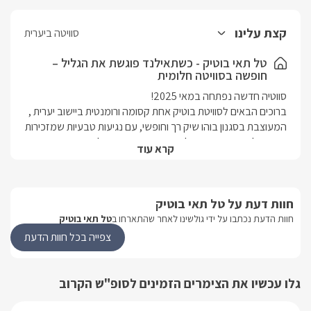
קצת עלינו
סוויטה ביערית
טל תאי בוטיק - כשתאילנד פוגשת את הגליל –
חופשה בסוויטה חלומית
ברוכים הבאים לסוויטת בוטיק אחת קסומה ורומנטית ביישוב יערית , 
המעוצבת בסגנון בוהו שיק רך וחופשי, עם נגיעות טבעיות שמזכירות 
את תאילנד. הסוויטה משלבת בין תחושת חופש לבין נוחות 
קרא עוד
ואסתטיקה מוקפדת. חלל הסלון מואר ומזמין, עם ריהוט עץ טבעי, 
טקסטיל בהיר ואלמנטים של קש וצמחייה ירוקה.  הסוויטה מרווחת 
וכל פרט בא נבחר בקפידה כדי להעניק תחושת שלווה ורוגע. 
חוות דעת על טל תאי בוטיק
במטבח המאובזר תוכלו להכין קפה של בוקר או ארוחת ערב 
אינטימית, ובמרפסת הפרטית הגדולה מחכה לכם פינות ישיבה 
חוות הדעת נכתבו על ידי גולשינו לאחר שהתארחו ב
טל תאי בוטיק
מעוצבות וערסלים מפנקים לצד ג'קוזי ספא וסאונה להשלמת 
צפייה בכל חוות הדעת
החוויה  מוקפים צמחייה טרופית, שמכניסה אתכם לאווירה של 
ריזורט באיים. זו הזמנה לחוויה אחרת – אינטימית, רגועה ומעוצבת – 
מושלמת לחופשה זוגית, לסופ"ש עם חברות או לבריחה קטנה 
גלו עכשיו את הצימרים הזמינים לסופ"ש הקרוב
מהשגרה.במרחק נסיעה קצרה של 5 דקות, תגיעו לחופי אכזיב 
המדהימים, ראש הנקרה ומגוון אטרקציות מהממות בגליל המערבי.