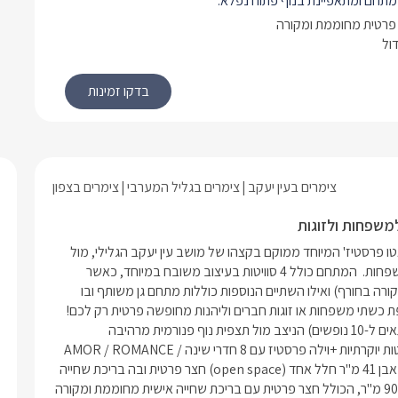
מתחם ומתאפיינת בנוף פתוח נפלא.
לכל היחידות ישנו ג'קוזי ספא מפואר וענק ל-10
פרטית מחוממת ומקורה
ף קירות זכוכית ופונה אל הנוף החלומי.
מי מתהדר בצבעים דומיננטיים ובריהוט
דול
תר, הכולל בין היתר מיטת ענק יוקרתית,
ג'קוזי עטוף לבנים כהות, מסך LCD ענק וסלון
גדול ומרכזי ומטבח גדול מאובזר, ממנו
ה אל מרפסת נוף משגעת.
ללת בנוסף שני חדרי אורחים נוספים, כל
צימרים בעין יעקב
צימרים בגליל המערבי
צימרים בצפון
יטה זוגית מפוארת, מסך טלוויזיה ומיזוג
משפחות ולזוגות
חופשה יפהפייה, מפוארת ורומנטית מול נוף גלילי מרהיב...מתחם שאטו פרסטיז' המיוחד ממוקם בקצהו של מושב עין יעקב הגלילי, מול 
 הפרטי של הסוויטה, תוכלו להתפנק
תצפית ייחודית לראש הנקרה ולים התיכון ומתאים במיוחד לזוגות ולמשפחות.  המתחם כולל 4 סוויטות בעיצוב משובח במיוחד, כאשר 
ולה (מחוממת ומקורה בין נובמבר
לשתיים מהן מתחמי גן פרטיים עם בריכת שחייה צמודה (מחוממת ומקורה בחורף) ואילו השתיים הנוספות כוללות מתחם גן משותף ובו 
פינות פסטורליות המשקיפות אל הנוף.
ת כשתי משפחות או זוגות חברים וליהנות מחופשה פרטית רק לכם!
בנוסף, אורחי כל המתחם יוכלו ליהנות מג'קוזי ספא מפואר וענק (מתאים ל-10 נופשים) הניצב מול תצפית נוף פנורמית מרהיבה 
וחלומית.  מיקוםאזור: גליל מערבי	יישוב: עין יעקבמספר יחידות4 סוויטות יוקרתיות +וילה פרסטיז עם 8 חדרי שינהAMOR / ROMANCE / 
PRESTIGE/ FANTASYסוג מבנה/ גודל סוויטת ROMANCE: מבנה אבן 41 מ"ר חלל אחד (open space) חצר פרטית ובה בריכת שחייה 
אישית מחוממת ומקורה בחורף. סוויטת FANTASY: מבנה אבןחדשני 90 מ"ר, הכולל חצר פרטית עם בריכת שחייה אישית מחוממת ומקורה 