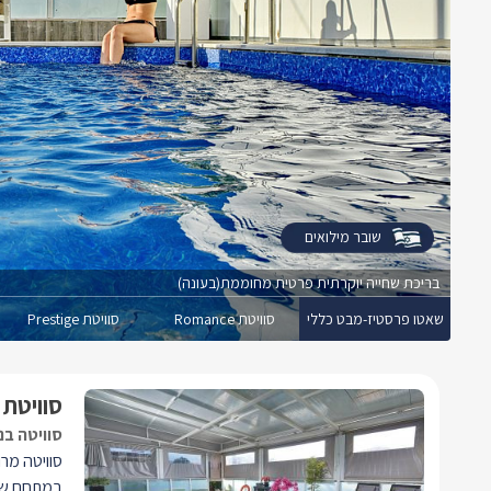
שובר מילואים
בריכת שחייה יוקרתית פרטית מחוממת(בעונה)
שאטו פרסטיז-מבט כללי
סוויטת Romance
סוויטת Prestige
סוויטת Prestige
סוויטה בנ
במתחם שאט