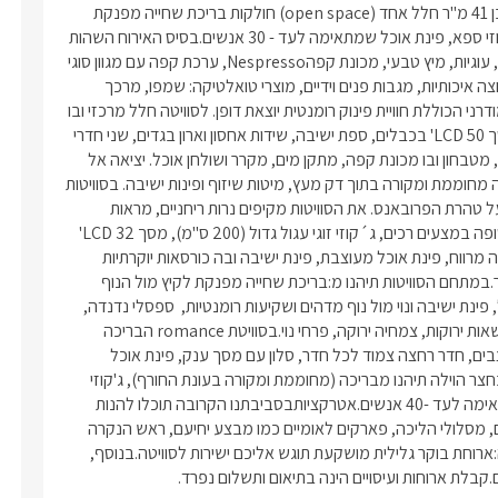
בחורף ומרעננת לימי הקיץ. סוויטות PRESTIGE / AMOR : מבנה אבן 41 מ"ר חלל אחד (open space) חולקות בריכת שחייה מפנקת 
לימות הקיץ. וילה פרסטיז'-מבנה אבן עם 8 סוויטות זוגיות, בריכה, ג'קוזי ספא, פינת אוכל שמתאימה לעד - 30 אנשים.בסיס האירוח השהות 
בכל סוויטה, כוללת התכבדות חופשית בבקבוק יין משובח, שוקולדים, עוגיות, מיץ טבעי, מכונת קפהNespresso, ערכת קפה עם מגוון סוגי 
קפה.חדרי הרחצה כוללים חלוקי רחצה צחורים, נעלי ספא, מגבות רחצה איכותיות, מגבות פנים וידיים, מוצרי טואלטיקה: שמפו, מרכך 
וסבונים. בסוויטת FANTASY תיהנו מ:סוויטת בוטיק מרהיבה בעיצוב מודרני הכוללת חוויית פינוק רומנטית יוצאת דופן. לסוויטה חלל מרכזי ובו 
מיטה זוגית ענקית (2.5/ 1.90), ג'קוזי מלבני מצופה לבנים כהות, מסך LCD 50' בכבלים, ספת ישיבה, שידות אחסון וארון בגדים, שני חדרי 
שינה זוגיים נוספים עם מסכי LCD 42', חדר רחצה מפואר, מיזוג אוויר, מטבחון ובו מכונת קפה, מתקן מים, מקרר ושולחן אוכל. יציאה אל 
מרפסת נוף ובה פינת סעודה נוספת. גן פרטי לסוויטה ובו בריכת שחייה מחוממת ומקורה בתוך דק מעץ, מיטות שיזוף ופינות ישיבה. בסוויטות 
ROMANCE / PRESTIGE / AMOR תיהנו מ: עיצוב רומנטי מפואר על טהרת הפרובאנס. את הסוויטות מקיפים נרות ריחניים, מראות 
מעוצבות, ונברשות מיוחדות. בכל סוויטה מיטה זוגית מעץ מרווחת עטופה במצעים רכים, ג´קוזי זוגי עגול גדול (200 ס"מ), מסך LCD 32' 
המחובר לכבלים (hot) לנגן DVD ולמערכת קולנוע ביתית, חדר רחצה מרווח, פינת אוכל מעוצבת, פינת ישיבה ובה כורסאות יוקרתיות 
מעוצבות והדום תואם, קמין מפנק, אינטרנט אלחוטי, מטבחון מאובזר.במתחם הסוויטות תיהנו מ:בריכת שחייה מפנקת לקיץ מול הנוף 
הירוק, ג´קוזי ספא ענק מקורה ל-  10 איש, חנייה פרטית, פינות מנגל, פינת ישיבה ונוי מול נוף מדהים ושקיעות רומנטיות,  ספסלי נדנדה, 
פרגולות להצללה, מסלעה מרהיבה מוארת בתאורת גן צבעונית, מדשאות ירוקות, צמחיה ירוקה, פרחי נוי.בסוויטת romance הבריכה 
הפרטית מחוממת ומקורה.בוילה פרסטיז' תיהנו מ: 8 חדרי שינה מעוצבים, חדר רחצה צמוד לכל חדר, סלון עם מסך ענק, פינת אוכל 
המתאימה ל-30 אנשים, מטב מאובזר. חדר סוני פלייסטיישן מיוחד. בחצר הוילה תיהנו מבריכה (מחוממת ומקורה בעונת החורף), ג'קוזי 
ספא, מדשאות ירוקות מטופחות. שולחן סנוקר, טניס שולחן.הוילה מתאימה לעד -40 אנשים.אטרקציותבסביבתנו הקרובה תוכלו להנות 
מגוון רחב של אטרקציות ופעילויות קיט דוגמת טיולי ג'יפים, טיולי סוסים, מסלולי הליכה, פארקים לאומיים כמו מבצע יחיעם, ראש הנקרה 
ועוד, טרקטורונים ושלל מסעדות איכותיות ורומנטיות.להשלמת החוויה:ארוחת בוקר גלילית מושקעת תוגש אליכם ישירות לסוויטה.בנוסף, 
בלת ארוחות ועיסויים הינה בתיאום ותשלום נפרד. 