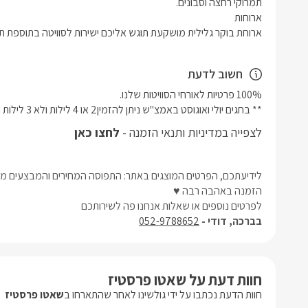
ארוחת בוקר גלילית מושקעת תוגש אליכם ישירות לסוויטה בתוספת ת
חשוב לדעת
** בחגים יולי ואוגוסט באמצ"ש ניתן להזמין2 או 4 לילות ולא 3 לילות ובסופ"ש ניתן להזמין 2 לילות.
לצפייה במדיניות ותנאי הזמנה -
לחצו כאן
לידיעתכם, הפרטים המוצגים באתר: התפוסה המחירים והמבצעים מעו
הזמנה באהבה רבה ♥
לפרטים נוספים או שאלות אנחנו פה לשירותכם
בברכה, דודי -
052-9788652
חוות דעת על שאטו פרסטיז
חוות הדעת נכתבו על ידי גולשינו לאחר שהתארחו ב
שאטו פרסטיז