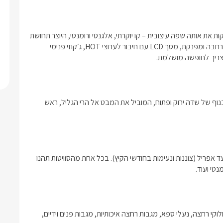
כל אחת מארבע הסוויטות מעוצבת בסגנון ייחודי משלה, אך כולן חולקות את אותה שפה עיצובית – קו יוקרתי, אלגנטי ורומנטי, היוצר תחושת 
שלווה וקסם כבר מהרגע הראשון.בתוך הסוויטות תיהנו מ־מיטה זוגית רחבה ומפנקת, מסך LCD עם חיבור לערוצי HOT, ג׳קוזי פנימי 
שצריך לחופשה מושלמת.
מתחמי הגן האישיים של הסוויטות וכן הכניסה למתחם עצמו, מלווים בנוף של שדה ירוק ופתוח, המוביל את המבט אל הרי הגליל, ראש 
בכל הסוויטות בריכות השחייה מחוממות ומקורות בחודשים נובמבר ועד אפריל (צוננות ונעימות בחודשי הקיץ). בכל אחת מהסוויטות תהנו 
טי ועוד. 
לינה + בקבוק יין משובח, שוקולדים, עוגיות, מיץ טבעי, ערכת קפה, חלוקי רחצה, נעלי ספא, מגבות רחצה איכותיות, מגבות פנים וידיים, 