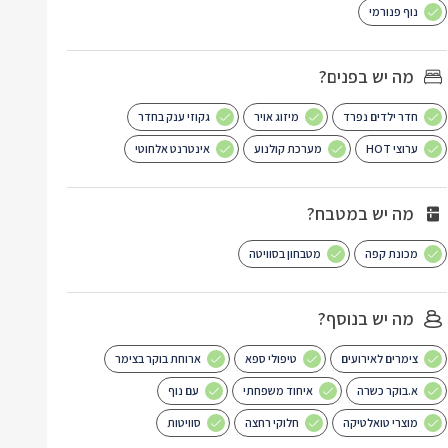
נוף פנורמי
מה יש בפנים?
חדר ילדים נפרד
מיזוג אויר
גקוזי ענק בחדר
ערוצי HOT
מערכת קולנוע
אינטרנט אלחוטי
מה יש במטבח?
מכונת קפה
מטבחון בסוויטה
מה יש בנוסף?
צימרים לאירועים
טיפולי ספא
ארוחת בוקר בצימר
א.בוקר כשרה
איחוד משפחתי
עם נוף
מוצרי טואלטיקה
חלוקי רחצה
סוויטות