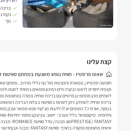
העליון שב
בריכה 
אנשים, מוק
החלל הפני
גקוזי ג
נוף
יוקרתי ביו
ישיבה.
חדר רחצה 
ישנה יציא
הסוויטה כו
קצת עלינו
אחד כולל מ
אוויר.
שאטו פרסטיז - חווית נופש משגעת במתחם סוויטות ל
במתחם הגן
בבריכה גד
לאפריל) ו
בריכת שחייה לשתיהן. ניתן לשהות בסוויטות בעלות הבריכה המשותפ