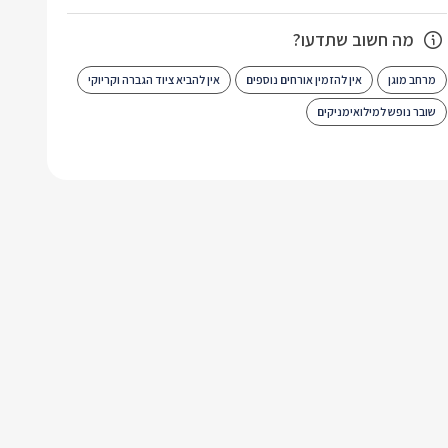
מה חשוב שתדעו?
מרחב מוגן
אין להזמין אורחים נוספים
אין להביא ציוד הגברה וקריוקי
שובר נופש למילואימניקים