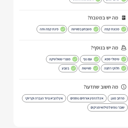
מה יש במטבח?
מכונת קפה
מטבחון בסוויטה
פינת קפה ותה
מה יש בנוסף?
טיפולי ספא
עם נוף
מוצרי טואלטיקה
חלוקי רחצה
סוויטות
בטבע
מה חשוב שתדעו?
מרחב מוגן
אין להזמין אורחים נוספים
אין להביא ציוד הגברה וקריוקי
שובר נופש למילואימניקים