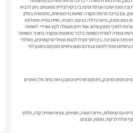
לבישול, הכולל מכונת אספרסו וקפסולות לפינוק מושלם.לכל בקתה כמובן, גולת כותרת משלה – בריכה פרטית משלכם (מחוממת 
ומקורה בחורף) ובנוסף מרפסת רומנטית הצופה לנוף, מדשאה ענקית ובה פינת ישיבה וערסל ופינת ברביקיו לצליית מטעמים. ניתן להביא 
כלבים לבקתות. בסוויטה תיהנו מ:סוויטה גדולה ומפוארת בעיצוב מרשים, עם בריכה פרטית מקורה. סוויטת נוי המרווחת, מתפארת בסלון 
איטלקי מעור לבן, חדר רחצה מלכותי הגולל ג'קוזי מלבני ומקלחון ראש גשם מפנק, מיטה גדולה בעיצוב רומנטי, חוויית צפייה מושלמת 
מפינת הישיבה ומהמיטה. לרשותכם מכונת קפה, קמין בייבוא אישי מצרפת לחורף מפנק ומיזוג אוויר חזק ומעולה לקיץ אוורירי. לסוויטה 
יציאה אל מרפסת דק מקורה ובה פינות ישיבה וברביקיו לצד בריכה פרטית צמודה לאורחי הסוויטה בלבד מחוממת ומקורה בחורף. הסוויטה 
נגישה לנכים. אטרקציותשפע אטרקציות ומרכזי בילוי וקניות באזור ראש פינה והסביבה. בין היתר תוכלו להנות מטיולי טרקטורונים, מסלולי 
טיול מודרכים, רכיבה על סוסים או אופניים,גלריות, מוזיאונים ומסעדות.עיסויים:נשמח לתאם עבורכם מגוון עיסויים מפנקים בסגנון לפי 
כל היחידות מציעות לאורחיהן בריכת שחייה מחוממת ומקורה, עיצוב פנים חמים ומחבק, פינוקים חורפיים וכמובן גישה נוחה אל האתרים 
לינה + בקבוק יין איכותי, תה/קפה ממבחר טעמים וסוגים, מכונת אספרסו עם קפסולות, פירות העונה, תופינים, עוגיות ושתייה קרה, חלוקי 
 ומלח לג'קוזי, שמפו, סבונים. 