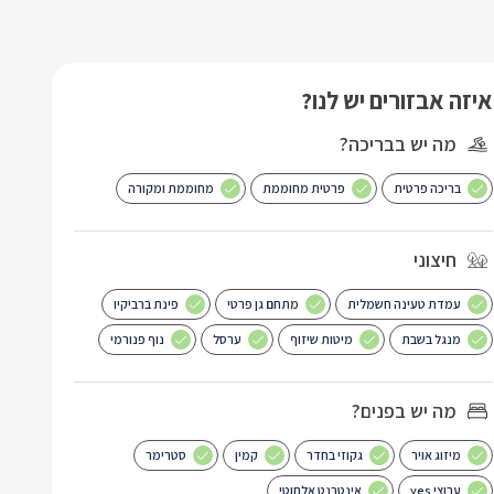
איזה אבזורים יש לנו?
מה יש בבריכה?
בריכה פרטית
פרטית מחוממת
מחוממת ומקורה
חיצוני
עמדת טעינה חשמלית
מתחם גן פרטי
פינת ברביקיו
מנגל בשבת
מיטות שיזוף
ערסל
נוף פנורמי
מה יש בפנים?
מיזוג אויר
גקוזי בחדר
קמין
סטרימר
ערוצי yes
אינטרנט אלחוטי