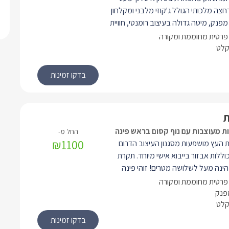
חצה מלכותי הגולל ג'קוזי מלבני ומקלחון
נק, מיטה גדולה בעיצוב רומנטי, חוויית
למת מפינת הישיבה ומהמיטה. לרשותכם
פרטית מחוממת ומקורה
, קמין בייבוא אישי מצרפת לחורף מפנק
קלט
ר חזק ומעולה לקיץ אוורירי. לסוויטה יציאה
דק מקורה ובה פינות ישיבה וברביקיו
 פרטית צמודה לאורחי הסוויטה בלבד
קורה בחורף. הסוויטה נגישה לנכים.
ת מעוצבות עם נוף קסום בראש פינה
₪1100
 העץ מושפעות מסגנון העיצוב הדרום
וללות אבזור בייבוא אישי מיוחד. תקרת
ינה מעל לשלושה מטרים! זוהי פינה
יכותית ושלווה לזוגות, בצירוף מיטב
פרטית מחוממת ומקורה
שיאפשרו זאת. בכל בקתה ישנה מיטת
מפנק
קלט
ורית ומזמינה, ממנה ניתן לצפות
בטלוויזיה (LCD 37') עם מיטב הערוצים משידורי