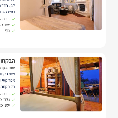
לבן, חדר ר
ראש גשם מפ
צפייה מוש
בריכה 
מכונת קפה
ישנו מ
נוף
ומיזוג אווי
אל מרפסת 
לצד בריכה
מחוממת ומ
הבקתות
שתי בקתו
שתי בקתות
אפריקאי וכ
כל בקתה ה
רומנטית, א
בריכה 
הפינוקים 
גקוזי 
ישנו מ
אפיריון מק