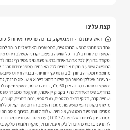
הקמין המפנ
עגול וגדול
מהם נגלה 
קצת עלינו
לבישול, ה
מושלם. לכ
ראש פינת נוי - רומנטיקה, בריכה פרטית ואירוח 5 כוכבים
בריכה פרט
ובנוסף מר
ענקית ובה 
מטעמים.