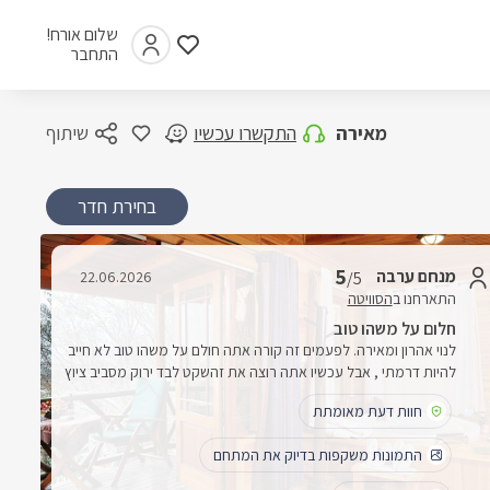
שלום אורח!
התחבר
מאירה
התקשרו עכשיו
שיתוף
בחירת חדר
5
מנחם ערבה
22.06.2026
/5
התארחנו ב
הסוויטה
חלום על משהו טוב
לנוי אהרון ומאירה. לפעמים זה קורה אתה חולם על משהו טוב לא חייב
להיות דרמתי , אבל עכשיו אתה רוצה את זהשקט לבד ירוק מסביב ציוץ
ציפורים קצת מים משכשכים ולבד רק שנינוובום זה קורה בפינת החמד
חוות דעת מאומתת
שגילינו אצל אצל מאירה ונוי אהרוןראש פינה רח' התורמוס. איזה
השגחה כפולהא. שהחלטתם לפני שנים לבנות לנו את המקום הנחמד
התמונות משקפות בדיוק את המתחם
הזהב. שהדבר הראשון שקפץ לי בחיפוש היה המקום המקסים הזהלאה
ומנחם ערבה