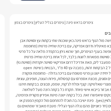
הלוויין (yes). פינת ישיבה בה תוכלו להתחמם מול
ק או להתרענן בזכות מזגן גדול. ג'קוזי
, מוקף חלונות רפלקטיביים (חד כיווניים)
הנוף הגלילי. מטבח מאובזר שמתאים גם
צימרים בראש פינה
צימרים בגליל העליון
צימרים בצפון
כולל מכונת אספרסו וקפסולות לפינוק
ל בקתה כמובן, גולת כותרת משלה –
ית משלכם (מחוממת ומקורה בחורף)
אחד ממתחמי הנופש הרומנטיים, המפוארים והאידיאליים ביותר לחופשה מול הנוף בראש פינה.כאן שוכנות שתי בקתות עץ וסוויטת אבן 
פסת רומנטית הצופה לנוף, מדשאה
המיועדים לזוגות בלבד - כל סוויטה בעיצוב יוקרתי המשלב ריהוט מיובא מאיטליה ודרום אפריקה, עם בריכת שחייה פרטית (מחוממת 
פינת ישיבה וערסל ופינת ברביקיו לצליית
ומקורה בחורף) לכל אחת.האירוח בראש פינת נוי מעמיד רף גבוה לחופשה בענף הצימרים, תוך שהוא ניחן בהקפדה מלאה על כל פרטי 
החופשה ושופע פינוקים איכותיים לכל האורחים. מספר יחידותסה"כ 3 סוויטות מפוארות לזוגות בלבד, לכל אחת בריכת שחייה פרטית 
מחוממת ומקורה בחורף:2 בקתות עץ ייחודיות - בבנייה וריהוט שיובאו ממעבר לים, מאת אדריכל דרום אפריקאי סוויטה יוקרתית (סוויטת נוי) 
- בעיצוב איטלקי מפואר תוך שילוב ריהוט בייבוא אישי. סוג מבנה/ גודל 2 הבקתות זהות, במבנה עץ 40 מ"ר , הבנויות בשיטת open 
space הסוויטה במבנה אבן 60 מ"ר, בנויה בשיטת open space לכל יחידה ישנו גן פרטי מטופח עם בריכה גדולה - מחוממת ומקורה 
בחורף.בסיס האירוח:לינה + בקבוק יין איכותי, תה/קפה ממבחר טעמים וסוגים, מכונת אספרסו עם קפסולות, פירות העונה, תופינים, עוגיות 
ושתייה קרה, חלוקי רחצה מלטפים, נעלי ספא, נרות ריחניים, קטורת, מוצרי טואלטיקה: קצף ומלח לג'קוזי, שמפו, סבונים. בבקתות תיהנו 
מ: שתי בקתות העץ מושפעות מסגנון העיצוב הדרום אפריקאי וכוללות אבזור בייבוא אישי מיוחד. תקרת כל בקתה הינה מעל לשלושה 
מטרים! זוהי פינה רומנטית, איכותית ושלווה לזוגות, בצירוף מיטב הפינוקים שיאפשרו זאת. בכל בקתה ישנה מיטת אפיריון מקורית ומזמינה, 
ממנה ניתן לצפות בטלוויזיה (LCD 37') עם מיטב הערוצים משידורי הלוויין (yes).  פינת ישיבה בה תוכלו להתחמם מול הקמין המפנק או 
להתרענן בזכות מזגן גדול. ג'קוזי עגול וגדול, מוקף חלונות רפלקטיביים (חד כיווניים) מהם נגלה הנוף הגלילי. מטבח מאובזר שמתאים גם 