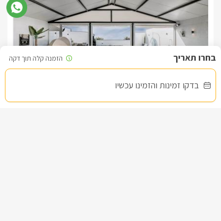
לידיעתכם, הפרטים המוצגים באתר: התפוסה המחירים והמבצעים
מעודכנים ומאומתים. תוכלו לבדוק ולבצע הזמנה באהבה רבה ♥
לפרטים נוספים או שאלות אנחנו פה לשירותכם
בברכה, מיקי -
055-4313157
בדקו זמינות והזמינו עכשיו
סיאלו- CIELO
צימר בצפון, עין יעקב
/5
החל מ- ₪1400
בריכה וגקוזי ספא בפרטיות מוחלטת