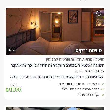
סוויטת נרקיס
1/14
סויטה יוקרתית חדישה ופרטית לחלוטין
הסוויטה האינטימית במתחם השקט הינה היחידה בו, כך שהיא תקנה
לכם פרטיות מוחלטת.
היא מעוצבת בגוונים קלאסיים אפרפרים, ובסגנון מודרני עם פרקט עץ
אפור ואקססוריז תואמים. בכניסתכם אליה תפגשו בסלון ישיבה ובו ספה
50 מ"ר open space+ חדר שינה
₪1100
מעוצבת בצבע אפור מבד קטיפה חדיש, שלצדה כורסא מבד תואם
בריכה פרטית מחוממת 4X2.5
בצבע ורוד עתיק. למולן טלוויזיה שקועה בקיר מעוצב עם דמוי אח תחתיו.
גקוזי פנימי מובנה
בחלל הראשי בנוסף ניצב מטבחון מאובזר במקרר, מיקרוגל, פינת קפה
ותה עם קומקום, כיור ועוד.