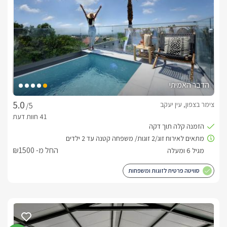
פרטי רק לכם.
כלול באירוח
בהגעה למתחם תיהנו ממגבות רכות, חלוקי רחצה מוצרי טואלטיקה, 
סבונים ותמרוקי רחצה נוספים. עוד תיהנו מיין איכותי, חלב, כיבוד קל  
פינת קפה ותה ועוד.בתוספת תשלום ותיאום מראש תוכלו ליהנות 
מארוחות בוקר מפנקות ועשירות שיוגשו אליכם לסוויטה. כמובן גם 
הדבר האמיתי
תוכלו להתפנק בעיסויים: זוגי/יחיד במתחם הסוויטה.
צימר בצפון, עין יעקב
/5
למי אנחנו מתאימים?
סוויטות נרקיס מתאימות במיוחד לזוגות המחפשים חופשה יוקרתית, 
החל מ- ₪1500
פרטית ומלאת שלווה. זהו המקום המושלם לחגוג יום הולדת, יום 
נישואין, הצעת נישואין או פשוט לעצור את השגרה ולהתפנק יחד. 
סוויטה פרטית לזוגות ומשפחות
השילוב בין סוויטה מעוצבת, בריכה פרטית מקורה, מתחם חוץ 
אינטימי ואווירה שקטה מעניק חוויית אירוח רומנטית ובלתי נשכחת, 
לצפייה במדיניות ותנאי הזמנה -
לחצו כאן