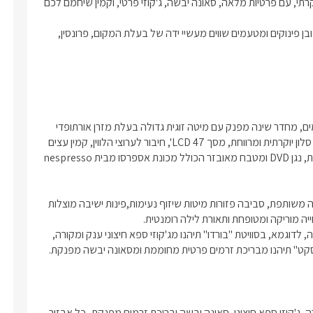
בלב הגליל המערבי, במושב עין יעקב, הקימו מתחם אירוח מפנק ויוקרתי, עם פרטיות מלאה, סאונה יבשה, ג'קוזי פרטי, וקמין שיחמם לכם 
4 ענקית מחוממת וסאונה יבשה.פטריית חימום
בריכת שחייה צוננת לימי הקיץ משותפת ל-3 הסוויטות , גן מטופח וכמובן פינוקים ומטעמים שווים מעשיי ידה של בעלת המקום, פרונסין, 
בכל אחת מהסוויטות היוקרתיות של האחוזה תיהנו מעיצוב יוקרתי וחמים, מחדר שינה מפנק עם מיטה זוגית גדולה בעלת מזרן אורתופדי 
מפנק, ג'קוזי גדול המשקיף לנוף החצר בעל וילונות הצללה, מערכת סלון יוקרתית ומרווחת, מסך LCD 47', חיבור לערוצי הלווין, קמין עצים 
מחמם, מערכת סטרימר עם מבחר סרטים רחב, מערכת קולנוע ביתית, נגן DVD ומטבח מאובזר הכולל מכונת אספרסו מבית nespresso 
במתחם הגן המשותף לסוויטות תיהנו מבריכת שחייה מחוממת ומקורה משותפת, סביבה פזורות מיטות שיזוף נעימות,פינות ישיבה מוצלות 
נוסף על המתחם המשותף לכל אחת מהסוויטות יש את הייחודיות שלה, לדוגמא, בסוויטת "בורדו" תיהנו מג'קוזי ספא חיצוני ענק ומקורה, 
וסקט" תיהנו מבריכת זרמים פרטית מחוממת ומסאונה יבשה מפנקת. 
בעונה תיהנו מקמין עצים מחמם ונעים, בריכת שחייה מחוממת ומקורה, ג'קוזי ספא חיצוני, סאונה יבשה ובריכת זרמים מפנקת- כל אבזור 