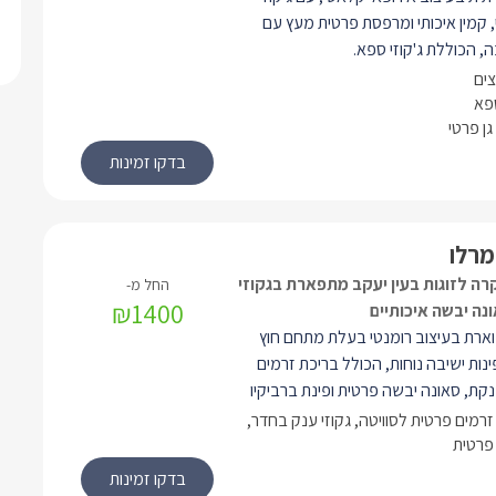
, קמין איכותי ומרפסת פרטית מעץ עם
ה, הכוללת ג'קוזי ספא.
צים
מיטת קווין סייז (160X200), מזרן אורתופדי, חיבור
ספא
ן פרטי
לערוצי YES, טלוויזיות ('LCD (42'/28, מערכת
ית, מטבחון מאובזר הכולל מיקרוגל, כלי
חן אוכל, פינת קפה ותה, חדר רחצה
חד עם מקלחון זוגי וראש גשם, קמין נפט
בט מעוצב בפינת הסוויטה, פינות ישיבה
מרלו
תחם החוץ הפרטי ישנה מרפסת פרטית
קרה לזוגות בעין יעקב מתפארת בגקוזי
ללת ג'קוזי ספא ושולחן אוכל.
₪1400
ונה יבשה איכותיים
וארת בעיצוב רומנטי בעלת מתחם חוץ
נות ישיבה נוחות, הכולל בריכת זרמים
קת, סאונה יבשה פרטית ופינת ברביקיו
זרמים פרטית לסוויטה, גקוזי ענק בחדר,
פרטית
מיטת קווין סייז (160X200), מזרן אורתופדי, חיבור