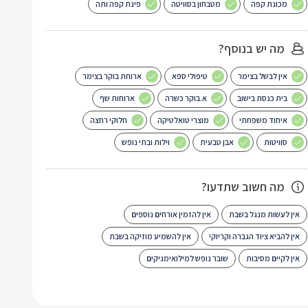
מכונת קפה
מטבחון בסוויטה
פינת קפה ותה
מה יש בנוסף?
אין לבשל בצימר
טיפולי ספא
ארוחת בוקר בצימר
בית כנסת בישוב
א.בוקר כשרה
ארוחות שף
איחוד משפחתי
מוצרי טואלטיקה
חלוקי רחצה
סוויטות
אבן טבעית
וילות ובתי נופש
מה חשוב שתדעו?
אין לעשות מנגל בשבת
אין להזמין אורחים נוספים
אין להביא ציוד הגברה וקריוקי
אין להשמיע מוזיקה בשבת
אין לקיים מסיבות
שובר נופש למילואימניקים