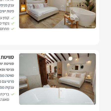
ענק פנימי
פינות ישיב
קמין ע
גקוזי 
מתחם ג
קולנוע בית
אוכל, שול
מפואר ומיו
איכותי, אמ
סוויטת 
נוחות. במ
סוויטת יו
ליחידה הכו
פנימי וסא
סוויטה מפ
פרטי עם פי
ענקית מפנ
מקצועית.
בריכת 
סאונה 