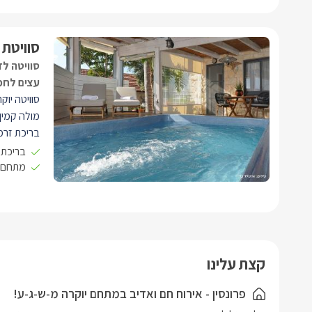
קולנוע בית
אוכל, שול
סוויטת
מפואר ומיו
סוויטה לז
איכותי, ג'
עצים לחמ
ישיבה נוח
סוויטה יוק
פרטית ליח
מולה קמין
מחוממת ומ
בריכת זרמ
מסביבה.
מקצועית פר
בריכת ז
מתחם ג
קולנוע בית
אוכל, שול
מפואר ומיו
קצת עלינו
איכותי, ג'
ישיבה נוח
פרונסין - אירוח חם ואדיב במתחם יוקרה מ-ש-ג-ע!
פרטית ליח