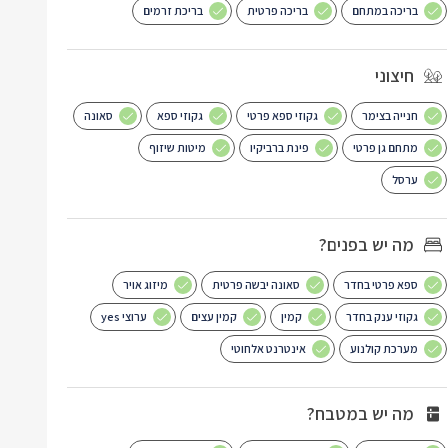
בריכה במתחם
בריכה פרטית
בריכת זרמים
חיצוני
חנייה בצימר
גקוזי ספא פרטי
גקוזי ספא
סאונה
מתחם גן פרטי
פינת ברביקיו
מיטות שיזוף
ערסל
מה יש בפנים?
ספא פרטי בחדר
סאונה יבשה פרטית
מיזוג אויר
גקוזי ענק בחדר
קמין
קמין עצים
ערוצי yes
מערכת קולנוע
אינטרנט אלחוטי
מה יש במטבח?