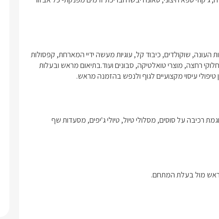
עם הגעתכם למקום תיהנו מכיבודים משובחים דוגמת יין משובח, פירות העונה, שוקולדים, כיבוד קל, עוגיות מעשה ידיי המארחת, קפסולות 
קפה, חלב טרי וחליטות תה.בנוסף, פינוקי רחצה שונים יחכו לכם כגון חלוקי רחצה, מוצרי טואלטיקה, סבונים ועוד.בתיאום מראש ובעלות 
ן טיפולי עיסוי מקצועיים לגוף ולנפש בהזמנה מראש. 
בסביבת המתחם קיים מגוון רחב של פעילויות ואטרקציות מלהיבות דוגמת רכיבה על סוסים, מסלולי טיול, טיולי ג'יפים, מסעדות שף 
 מראש מול בעלת המתחם.