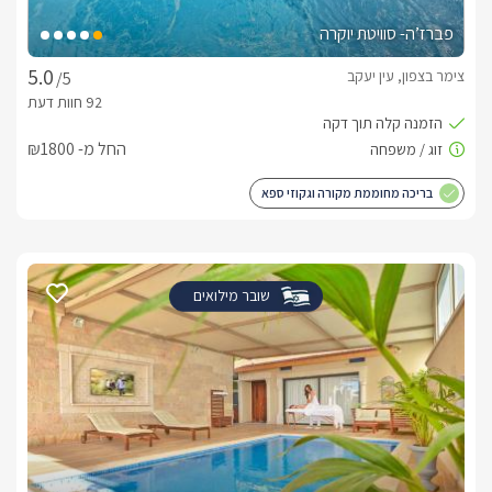
פברז’ה- סוויטת יוקרה
צימר בצפון, עין יעקב
/5
החל מ- ₪1800
בריכה מחוממת מקורה וגקוזי ספא
שובר מילואים