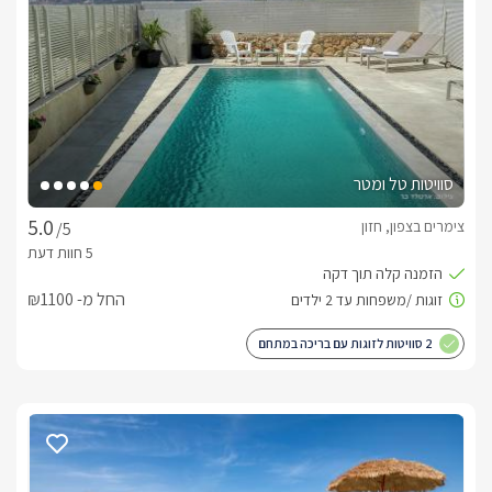
מיקום
בסביבת היישוב תוכלו ליהנות ממגוון אטרקציות לכל המשפחה, 
מסלולי הליכה ומסלולי אופניים, טיולי ג'יפים, רכיבה על סוסים, גישה 
נוחה אל חופי הכנרת (כרבע שעה נסיעה), מסעדות איכותיות ועוד. 
לצפייה במדיניות ותנאי הזמנה -
לחצו כאן
סוויטות טל ומטר
הזמנות טלפוניות בלבד
לפרטים נוספים או שאלות אנחנו פה לשירותכם
צימרים בצפון, חזון
/5
בברכה, יצחק/אסתר -
052-9708330
החל מ- ₪1100
2 סוויטות לזוגות עם בריכה במתחם