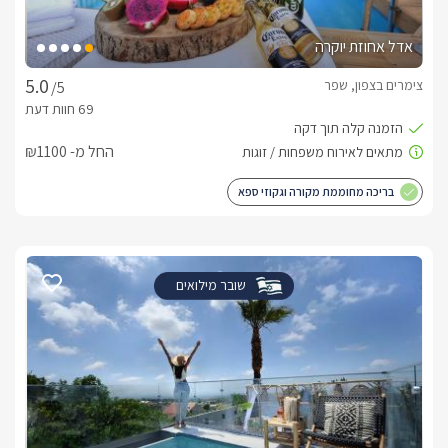
אדל אחוזת יוקרה
צימרים בצפון, שפר
/5
החל מ- ₪1100
בריכה מחוממת מקורה וגקוזי ספא
שובר מילואים