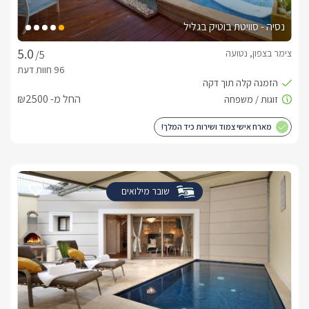
נסיה - סוויטת בוטיק בגליל
צימר בצפון, נטועה
/5
החל מ- ₪2500
מארח אישי צמוד ושירות כיד המלך!
שובר מילואים