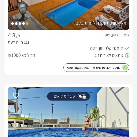
אלין-סוויטת יוקרה לזוגות בלבד
צימר בצפון, שפר
/5
החל מ- ₪1000
נוף. בריכה פרטית מחוממת. גקוזי ספא
שובר מילואים