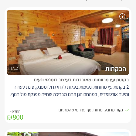
הבקתות
1/12
בקתות עץ מרווחות ומאובזרות בעיצוב רומנטי ונעים
2 בקתות עץ מרווחות ונעימות בעלות ג'קוזי גדול ומפנק, פינת סעודה
ומיטה אורטופדית, במתחם הגן תהנו מבריכת שחייה מפנקת מול הנוף.
בבקתות תיהנו מממיטה זוגית בעלת מזרן אורטופדי איכותי, בגב המיטה
גקוזי מרובע ומרווח, נוף פנורמי מהמתחם
₪800
מטפס קיר בריקים(לבנים) מעוצב ומנורות לילה רומנטיות.
ספת ישיבה נוחה, מסך LCD 37' עם חיבור לערוצי הלוויין, מערכת
קולנוע ביתית, ג'קוזי אינטימי מרובע ומפנק במיוחד, חדר רחצה עם