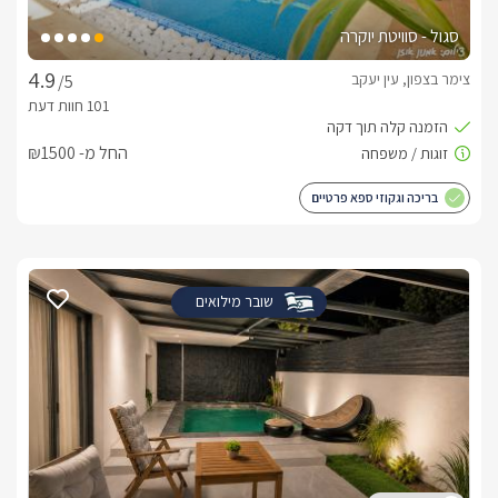
סגול - סוויטת יוקרה
צימר בצפון, עין יעקב
/5
החל מ- ₪1500
בריכה וגקוזי ספא פרטיים
שובר מילואים