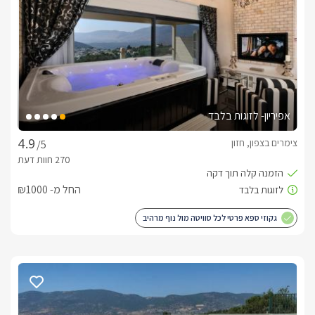
לנוף הררי מיוחד וחורשים פסטורלים מהממים. 
מבט פנים
3 סוויטות מרווחות ומשפחתיות ושתי בקתות עץ רומנטיות וחמימות 
המתאימות גם למשפחות קטנות.בכל אחת מהיחידות תיהנו ממיטה 
זוגית בעלת מזרן אורטופדי איכותי, מסך LCD 37' עם חיבור לערוצי 
אפיריון- לזוגות בלבד
הלוויין, מערכת קולנוע ביתית, פינת ישיבה נוחה, חלל מרווח ונעים, 
ג'קוזי אינטימי ומפנק במיוחד, חדר רחצה עם מגבות רכות וסבונים 
צימרים בצפון, חזון
/5
ריחניים, פינת סעודה ומטבחון מאובזר הכולל קומקום חשמלי, פינת 
תה/קפה, מיקרוגל ומקרר. *בסוויטות תיהנו מקומת גלריה רחבה עם 
מזרן זוגי ושתי מיטות יחיד ללינת הילדים כך שסוויטות אלה מושלמות 
החל מ- ₪1000
לאירוח משפחתי.
גקוזי ספא פרטי לכל סוויטה מול נוף מרהיב
כלול באירוח
יין משובח מתנה, שוקולדים איכותיים, עוגיות פריכות, חלב, מיץ, מים 
מינרליים, חלוקי רחצה ונעלי ספא.