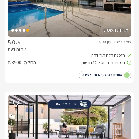
אחוזת השמש
צימר בצפון, עין יעקב
/5
החל מ- ₪3500
אחוזת נופש עם 4 חדרי שינה
שובר מילואים