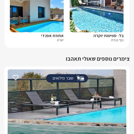
בל- סוויטות יוקרה
אחוזת אפנדי
אפי
נוף כנרת
יערה
חזון
צימרים נוספים שאולי תאהבו
שובר מילואים