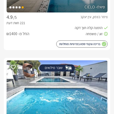
סיאלו- CIELO
צימר בצפון, עין יעקב
/5
החל מ- ₪1400
בריכה וגקוזי ספא בפרטיות מוחלטת
שובר מילואים