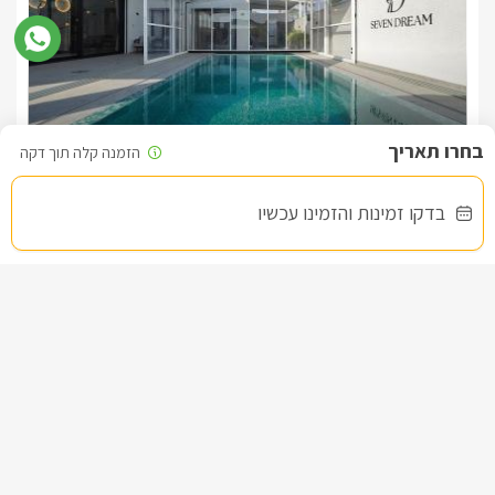
בברכה, אושרת -
055-4313236
וילה סבן דרים
צימר בצפון, דלתון
/5
בדקו זמינות והזמינו עכשיו
החל מ- ₪5500
וילת נופש יוקרתית עם 5 חדרי שינה