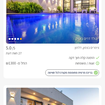
טלוויזיה יפהפיה מולה מסך LCD עם חיבור ל-HOT לצפייה 
משפחתית וכיפית יחדיו, בנוסף ישנו שולחן סעודה גדול בבקתת עץ 
ממוזגת ונעימה. בבקתה יהנו הנופשים ממטבח מאובזר הכולל 
מקרר, תנור אפייה קטן מכונת אספרסו ועוד.. קומת הגלריה לילדים 
גדולה ומרווחת מעוצבת בצורה כיפית עבור הילדים, עם 3 מיטות 
נפתחות, וכולל מסך LCD פרטי לילדים עם כורסת טלוויזיה קטנה. 
בחדר הרחצה יחכו לכם סבונים ומגבות רכות.
גולד דרים בוטיק
צימרים בצפון, דלתון
/5
מתחם החוץ הפרטי עם בריכת שחייה יוקרתית
מחוץ לבקתה תהנו ממתחם חיצוני רק בשבילכם בפרטיות מוחלטת 
מתחם שהוא תענוג לכל המשפחה, הכולל מרפסת עץ גדולה עם 
החל מ- ₪1300
שולחן אוכל גדול ואיכותי המשקיפה לנוף מקסים, ממנה ניתן לרדת 
למתחם הבריכה הפרטי הכולל בריכה בנויה ויוקרתית (מחוממת 
בריכה פרטית מחוממת מקורה לכל סוויטה
בחורף) וג'קוזי ספא חיצוני, מחמם ומפנק, פרטי רק בשבילכם 
ובשביל הילדים!!  סביב הבריכה מיטות שיזוף וריהוט גינה איכותי, 
ולילדים טרמפולינה גדולה. בלילה יואר המתחם והבריכה בתאורת 
קסומה ורומנטית שתשרה בכם אוירה של חופש ושלווה.