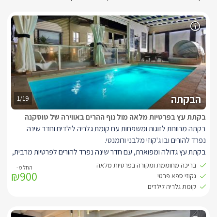
הבקתה
1/19
בקתת עץ בפרטיות מלאה מול נוף ההרים באווירה של טוסקנה
בקתה מרווחת לזוגות ומשפחות עם קומת גלריה לילדים וחדר שינה
נפרד להורים ובו ג'קוזי מלבני ורומנטי.
בקתת עץ גדולה ומפוארת, עם חדר שינה נפרד להורים לפרטיות מרבית,
בחדר השינה מיטה זוגית לבנה ונוחה בגודל קווין סייז, עם מצעים
בריכה מחוממת ומקורה בפרטיות מלאה
₪900
מלטפים ורכים, מצדדיה מנורות לילה לתאורה נעימה ורומנטית, מול
גקוזי ספא פרטי
המיטה ניצב ג'קוזי מפנק ומלבני, לידו קומודת עץ מעוצבת ומעליה
קומת גלריה לילדים
מראה תואמת.
חלל הסלון המרכזי של הסוויטה מעוצב בגווני אפור וצהוב וכולל ספה