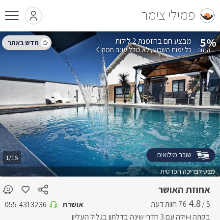
פמילי צימר
5%
בהזמנת 2 לילות
כל ימות השבוע
לא כולל עונה חמה
שובר מילואים
1/16
מבט לבריכה הפרטית
אחוזת האושר
4.8
5 /
אושרת
055-4313236
בקתה ו-וילה עם 3 חדרי שינה בדלתון בגליל העליון