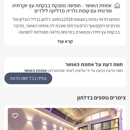
חוויית הפינוק.
אחוזת האושר - חופשה מפנקת בבקתת עץ יוקרתית
ופרטית עם קומת גלריה מדליקה לילדים
בסוויטה .מתאימה למשפחה/2 זוגות של עד 8 נופשים {4 מבוגרים + 4
ילדים }
מתחם חדש! נפתח באוגוסט 2018במושב דלתון בגליל העליון מול 
מרחבים ירוקים ונוף הרים וכרמים שוכנת לה אחוזת האושר, מדובר 
בבקתת עץ יחידה ומפוארת בפרטיות מלאה מושלמת לחופשה 
משפחתית מהנה, עם חדר שינה נפרד להורים וקומת גלריה 
קרא עוד
מעוצבת ומדליקה לילדים, בחצר הפרטית תהנו מבריכה בנויה 
ויוקרתית, צוננת וקרירה בקיץ הלוהט ומחוממת בחורף לצד ריהוט גן 
איכותי ונוח. "אחוזת האושר" כשמה כן היא, מתוכננת ומאובזרת עד 
חוות דעת על אחוזת האושר
הפרט הקטן ביותר כדי שתוכלו ליהנות מחופשה חלומית עם ריחות 
טבע משכרים של הגליל העליון.
חוות הדעת נכתבו על ידי גולשינו לאחר שהתארחו ב
אחוזת האושר
צפייה בכל חוות הדעת
מבט פנים לבקתה המשפחתית
במקום תיהנו מבקתת עץ מבודדת, גדולה ומפוארת , עם חדר שינה 
צימרים נוספים בדלתון
נפרד להורים לפרטיות מרבית, שגם במהלך חופשה משפחתית 
תוכלו ליהנות משקט ואינטימיות, בחדר השינה מיטה זוגית עם 
מצעים מלטפים ורכים, מול המיטה ניצב ג'קוזי מפנק ומלבני, לידו 
שידת איפור מעץ מעוצבת ומעליה מראה. חלל הסלון המרכזי של 
הסוויטה מעוצב בגווני אפור וצהוב וכולל ספה גדולה ונוחה וכורסת 