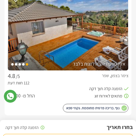
ונוחה בגודל קווין סייז, מול המיטה ג'קוזי מרובע ענק מחופה עץ, 
מסך LCD עם חיבור ל-yes, מטבחון מאובזר הכולל מיני בר, פינת 
קפה/תה וקומקום חשמלי לצד המטבח בר עץ יפה עם שני כיסאות 
נוחים, אם תגיעו להתארח עם ילדים תהנו מחדר ילדים נפרד ומדליק 
הכולל מיטת קומותיים ומיטת יחיד, ארון בגדים ומסך LCD נוסף, עוד 
בבקתה חדר רחצה הכולל מוצרי טואלטיקה, מגבות רכות וחלוקי 
רחצה. כל אחת מהבקתות ממוזגת היטב ועם חיבור לאינטרנט 
אלחוטי.
אלין-סוויטת יוקרה לזוגות בלבד
מתחם החוץ הפסטורלי עם חדר אוכל ומטבח חיצוני
לאירוח משפחתי
צימר בצפון, שפר
/5
מתחם החוץ המפנק והמשותף לכל ארבעת הבקתות מתפאר 
בשבילים יפים וקסומים ובצמחייה מטופחת עם שיחים מעוצבים 
החל מ- ₪1000
ועצים מוריקים, בג'קוזי ספא חדש ומקצועי מול הנוף ובבריכת שחייה 
מפנקת וצוננת תענוג אמיתי לחופשה עם ילדים, בנוסף, בחצר 
נוף. בריכה פרטית מחוממת. גקוזי ספא
המטופחת תיהנו מפינת ברביקיו בנויה ונוחה ופינת זולה מרגיעה, 
גדולה ואיכותית, נדנדת עץ יפהפיה תחת עצי זית, מיטות שיזוף נוחות 
ופינות ישיבה הפזורות במרחב, כאשר הערב ירד יצבע הגן בתאורה 
לילה רומנטית וקסומה ותהנו מאווירה רגועה,שלווה עם המון שקט. 