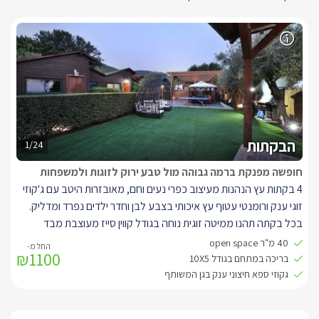
הבקתות
1/24
חופשה מפנקת ברמה גבוהה מול טבע ירוק לזוגות ולמשפחות
4 בקתות עץ הנהנות מעיצוב כפרי נעים וחם, מאובזרות היטב עם ג'קוזי
זוגי ענק ורומנטי עטוף עץ איכותי בצבע לבן וחדר ילדים נפרד ומדליק.
בכל בקתה תהנו ממיטה זוגית נוחה בגודל קווין סייז מעוצבת מבד
קטיפה, מול המיטה ג'קוזי מרובע ענק מחופה עץ לבן ומעליו חלון עם
40 מ"ר open space
₪1100
וילון וינציאני , מסך LCD עם חיבור ל-yes.
בריכה במתחם בגודל 10X5
מטבחון מאובזר הכולל מיני בר, פינת קפה/תה וקומקום חשמלי לצד
גקוזי ספא חיצוני ענק בגן המשותף
המטבח שולחן עגול לסעודת ארבעה, אם תגיעו להתארח עם ילדים
תהנו מחדר ילדים נפרד ומדליק הכולל מיטת קומותיים ומיטת יחיד, ארון