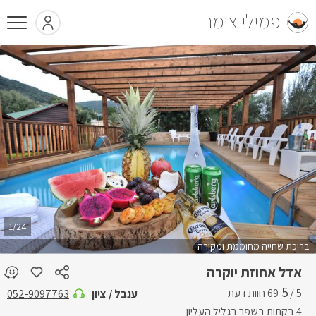
פמילי צימר
1/24
בריכת שחייה מחוממת ומקורה
אדל אחוזת יוקרה
5
5 /
ענבל / ציון
052-9097763
4 בקתות בשפר בגליל העליון