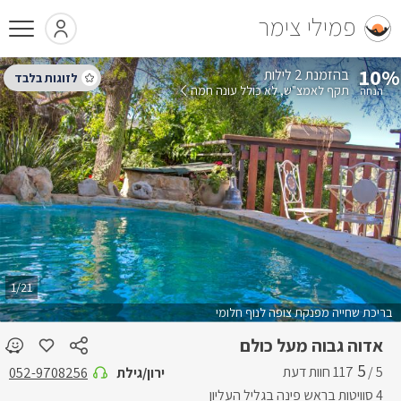
פמילי צימר
10%
בהזמנת 2 לילות
תקף לאמצ"ש
לא כולל עונה חמה
1/21
בריכת שחייה מפנקת צופה לנוף חלומי
אדוה גבוה מעל כולם
5
5 /
ירון/גילת
052-9708256
4 סוויטות בראש פינה בגליל העליון