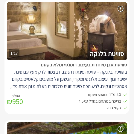
במתחם הסוויטות תיהנו מבריכה מחוממת באבן עתיקה (3/ 4.5)
המשקיפה לנוף פנורמי וסביבה פינות ישיבה ודלפק בר הניצבים מול
הנוף, צמחייה פסטורלית וערסלים.
סוויטת בלנקה
1/17
סוויטת אבן מיוחדת בעיצוב רומנטי ומלא בקסם
בסוויטה בלנקה – סוויטה פינתית הניצבת בצמוד לדק מעץ עם פינת
ישיבה ונוף. עיצוב אלגנטי ומקורי, הנשען על מוטיבים קלאסיים בקווים
אסתטיים ונקיים. לרשותכם מיטה זוגית מלכותית בעלת מזרן אורתופדי,
ג'קוזי מלבני גדול, חוויית צפייה מעולה, חלונות גדולים לנוף ולתאורה
40 מ"ר open space
₪950
טבעית המעוטרים בוילונות החשכה לפי הצורך, פינת ישיבה סלונית
בריכה במתחם בגודל 4.5X3
מעוצבת, קמין מפנק, מקלחון נפרד מפנק עם ראש גשם, פינת אוכל,
גקוזי גדול
מטבחון בעבודות נגרות אמנותית ושיש. במתחם הסוויטות תיהנו מבריכה
מחוממת באבן עתיקה (3/ 4.5) המשקיפה לנוף פנורמי וסביבה פינות
ישיבה ודלפק בר הניצבים מול הנוף, צמחייה פסטורלית וערסלים.