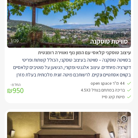
סוויטת טוסקנה
1/20
עיצוב טוסקני קלאסי עם המון נוף ואווירה רומנטית
בסוויטה טוסקנה – סוויטה בעיצוב טוסקני, הכולל קשתות ופריטי
דקורציה מיוחדים. עיצוב אלגנטי ומקורי, הנשען על מוטיבים קלאסיים
בקווים אסתטיים ונקיים. לרשותכם מיטה זוגית מלכותית בעלת מזרן
אורתופדי, ג'קוזי מלבני גדול, חוויית צפייה מעולה, חלונות גדולים לנוף
44 מ"ר open space
₪950
ולתאורה טבעית המעוטרים בוילונות החשכה לפי הצורך, פינת ישיבה
בריכה במתחם בגודל 4.5X3
סלונית מעוצבת, קמין מפנק, מקלחון נפרד מפנק עם ראש גשם, פינת
מיטת קינג סייז
אוכל, מטבחון בעבודות נגרות אמנותית ושיש. במתחם הסוויטות תיהנו
מבריכה מחוממת באבן עתיקה (3/ 4.5) המשקיפה לנוף פנורמי וסביבה
פינות ישיבה ודלפק בר הניצבים מול הנוף, צמחייה פסטורלית וערסלים.