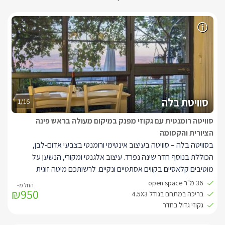
סוויטת בלה
1/16
סוויטה רומנטית עם גקוזי מפנק במיקום מעולה בראש פינה
הציורית והקסומה
בסוויטה בלה – סוויטה בעיצוב אינטימי ורומנטי בצבעי אדום-לבן,
הכוללת בנוסף חדר שינה נפרד. עיצוב אלגנטי ומקורי, הנשען על
מוטיבים קלאסיים בקווים אסתטיים ונקיים. לרשותכם מיטה זוגית
מלכותית בעלת מזרן אורתופדי, ג'קוזי מלבני גדול, חוויית צפייה מעולה,
36 מ"ר open space
₪950
חלונות גדולים לנוף ולתאורה טבעית המעוטרים בוילונות החשכה לפי
בריכה במתחם בגודל 4.5X3
הצורך, פינת ישיבה סלונית מעוצבת, קמין מפנק, מקלחון נפרד מפנק
גקוזי גדול בחדר
עם ראש גשם, פינת אוכל, מטבחון בעבודות נגרות אמנותית ושיש.