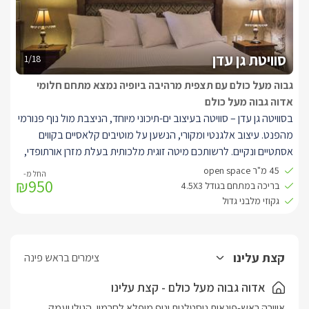
סוויטת גן עדן
1/18
גבוה מעל כולם עם תצפית מרהיבה ביופיה נמצא מתחם חלומי
אדוה גבוה מעל כולם
בסוויטה גן עדן – סוויטה בעיצוב ים-תיכוני מיוחד, הניצבת מול נוף פנורמי
מהפנט. עיצוב אלגנטי ומקורי, הנשען על מוטיבים קלאסיים בקווים
אסתטיים ונקיים. לרשותכם מיטה זוגית מלכותית בעלת מזרן אורתופדי,
ג'קוזי מלבני גדול, חוויית צפייה מעולה, חלונות גדולים לנוף ולתאורה
45 מ"ר open space
₪950
טבעית המעוטרים בוילונות החשכה לפי הצורך, פינת ישיבה סלונית
בריכה במתחם בגודל 4.5X3
מעוצבת, קמין מפנק, מקלחון נפרד מפנק עם ראש גשם, פינת אוכל,
גקוזי מלבני גדול
מטבחון בעבודות נגרות אמנותית ושיש. במתחם הסוויטות תיהנו מבריכה
מחוממת באבן עתיקה (3/ 4.5) המשקיפה לנוף פנורמי וסביבה פינות
ישיבה ודלפק בר הניצבים מול הנוף, צמחייה פסטורלית וערסלים.
קצת עלינו
צימרים בראש פינה
אדוה גבוה מעל כולם - קצת עלינו
אווירה ראש-פינאית נוסטלגית ונוף מופלא לחרמון, הגולן ועמק 