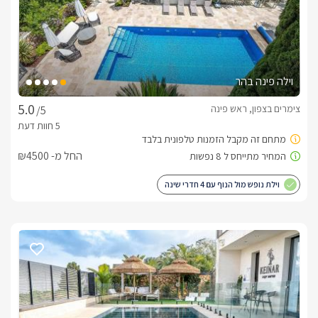
מיטה זוגית מלכותית בעלת מזרן אורתופדי, ג'קוזי מלבני גדול, מסך 
LCD בלוויין (yesHD) המחובר למערכת קולנוע ביתית ונגן DVD, 
חלונות גדולים לנוף ולתאורה טבעית המעוטרים בוילונות החשכה 
לפי הצורך, פינת ישיבה סלונית מעוצבת, קמין עצים מפנק (בסוויטת 
גן עדן ישנו קמין נפט), מקלחון נפרד מפנק עם ראש גשם, מיזוג 
וילה פינה בהר
אוויר, פינת אוכל, מטבחון בעבודות נגרות אמנותית ושיש הכולל: 
מכונת אספרסו, מקרר, מיקרוגל, קומקום וכלי מטבח.  במתחם 
צימרים בצפון, ראש פינה
/5
הסוויטות תיהנו מ:בריכה מעוצבת באבן עתיקה (3/ 4.5) בחורף 
מחוממת המשקיפה לנוף פנורמי וסביבה פינות ישיבה ודלפק בר 
הניצבים מול הנוף, צמחייה פסטורלית וערסלים. אטרקציותמרחק 
החל מ- ₪4500
הליכה קצר מאתר השחזור של המושבה העתיקה, המדרחוב, 
הגלריות, גן הברון, בתי הקפה והמסעדות שברחבי המושבה. כמו כן 
וילת נופש מול הנוף עם 4 חדרי שינה
טיולי ג'יפים, טרקטורונים, סוסים, ומסלולי הליכה ועוד. עיסויים:נשמח 
לתאם עבורכם מבחר עיסויים מפנקים בכל סגנון שתבחרו. קבלת 
ארוחות ועיסויים הינם בתיאום ותשלום נפרד. 
נוף מהמתחם
בר ישיבה מעוצב וסוכות גפנים הונחו כאן במיוחד על מנת שתוכלו 